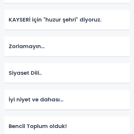
KAYSERİ için "huzur şehri" diyoruz.
Zorlamayın...
Siyaset Dili..
İyi niyet ve dahası...
Bencil Toplum olduk!