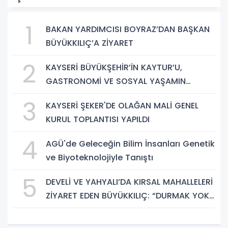
1
BAKAN YARDIMCISI BOYRAZ’DAN BAŞKAN
BÜYÜKKILIÇ’A ZİYARET
2
KAYSERİ BÜYÜKŞEHİR’İN KAYTUR’U,
GASTRONOMİ VE SOSYAL YAŞAMIN
GÜÇLÜ ADRESİ
3
KAYSERİ ŞEKER'DE OLAĞAN MALİ GENEL
KURUL TOPLANTISI YAPILDI
4
AGÜ'de Geleceğin Bilim İnsanları Genetik
ve Biyoteknolojiyle Tanıştı
5
DEVELİ VE YAHYALI’DA KIRSAL MAHALLELERİ
ZİYARET EDEN BÜYÜKKILIÇ: “DURMAK YOK.
HİZMETE, KOŞMAYA DEVAM”