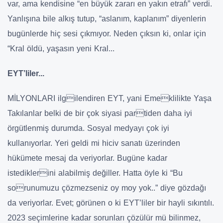
var, ama kendisine “en büyük zararı en yakın etrafı” verdi.
Yanlışına bile alkış tutup, “aslanım, kaplanım” diyenlerin
bugünlerde hiç sesi çıkmıyor. Neden çıksın ki, onlar için
“Kral öldü, yaşasın yeni Kral...
EYT’liler...
MİLYONLARI ilgilendiren EYT, yani Emeklilikte Yaşa
Takılanlar belki de bir çok siyasi partiden daha iyi
örgütlenmiş durumda. Sosyal medyayı çok iyi
kullanıyorlar. Yeri geldi mi hiciv sanatı üzerinden
hükümete mesaj da veriyorlar. Bugüne kadar
istediklerini alabilmiş değiller. Hatta öyle ki “Bu
sorunumuzu çözmezseniz oy moy yok..” diye gözdağı
da veriyorlar. Evet; görünen o ki EYT’liler bir hayli sıkıntılı.
2023 seçimlerine kadar sorunları çözülür mü bilinmez,