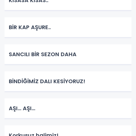
KISASA KISAS..
BİR KAP AŞURE..
SANCILI BİR SEZON DAHA
BİNDİĞİMİZ DALI KESİYORUZ!
AŞI... AŞI...
Korkusuz halimiz!