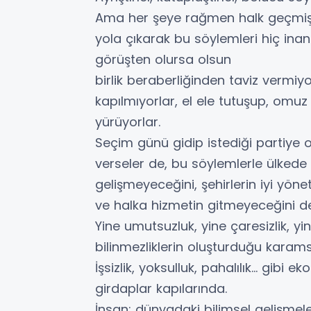
Ama her şeye rağmen halk geçmiş
yola çıkarak bu söylemleri hiç inan
görüşten olursa olsun
birlik beraberliğinden taviz vermiyor
kapılmıyorlar, el ele tutuşup, omu
yürüyorlar.
Seçim günü gidip istediği partiye 
verseler de, bu söylemlerle ülked
gelişmeyeceğini, şehirlerin iyi yön
ve halka hizmetin gitmeyeceğini de 
Yine umutsuzluk, yine çaresizlik, yi
bilinmezliklerin oluşturduğu karamsar
İşsizlik, yoksulluk, pahalılık... gibi 
girdaplar kapılarında.
İnsan; dünyadaki bilimsel gelişmeleri,