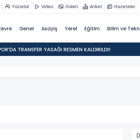
Yazarlar
Video
Galeri
Anket
Gazeteler
evre
Genel
Asayiş
Yerel
Eğitim
Bilim ve Tekn
POR’DA TRANSFER YASAĞI RESMEN KALDIRILDI!
D