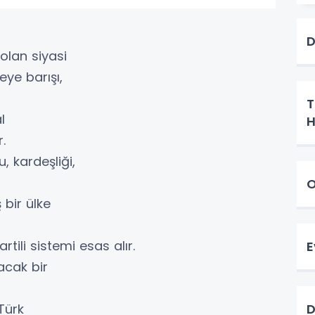
D
olan siyasi
keye barışı,
T
l
H
r.
 kardeşliği,
O
 bir ülke
tili sistemi esas alır.
E
cak bir
Türk
D