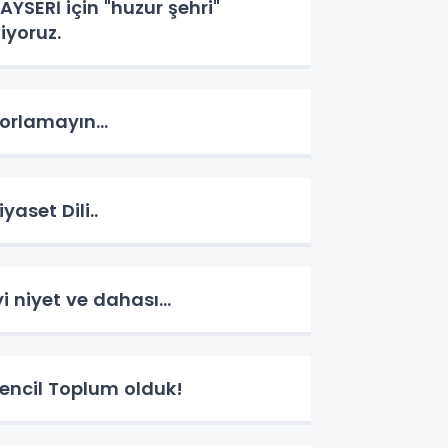
AYSERİ için "huzur şehri"
iyoruz.
orlamayın...
iyaset Dili..
yi niyet ve dahası...
encil Toplum olduk!