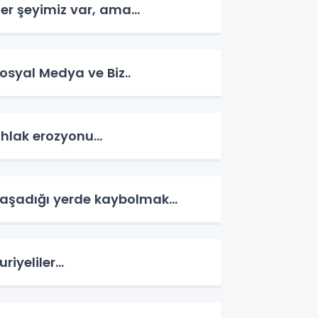
er şeyimiz var, ama...
osyal Medya ve Biz..
hlak erozyonu…
aşadığı yerde kaybolmak…
uriyeliler…