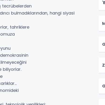
'
 tecrübelerden
dırıcı bulmadıklarından, hangi siyasi
M
lar, tahriklere
z omuza
G
oyunu
e demokrasinin
etilmeyeceğini
Z
biliyorlar.
ne
lıklar...
G
ekonomideki
 teknolojik yenilikleri;