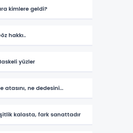
ıra kimlere geldi?
öz hakkı..
askeli yüzler
e atasını, ne dedesini...
şitlik kalasta, fark sanattadır