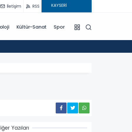
İletişim
RSS
oloji
Kültür-Sanat
Spor
18:00
EĞİTİM KOÇU İREM SEYHAN'DAN DİKKAT ÇEKEN AÇIKLAMA: BAŞARI SADECE ÇALIŞMAKLA DEĞİL, DOĞRU
YÖNLENMEKLE
iğer Yazıları