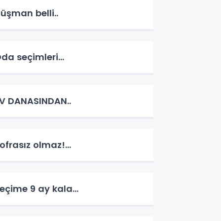
üşman belli..
da seçimleri...
V DANASINDAN..
ofrasız olmaz!...
eçime 9 ay kala...