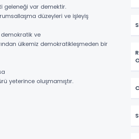
ti geleneği var demektir.
kurumsallaşma düzeyleri ve işleyiş
S
 demokratik ve
arından ülkemiz demokratikleşmeden bir
R
O
sa
ü yeterince oluşmamıştır.
C
S