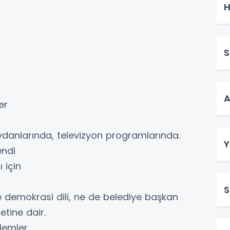
H
S
A
er
meydanlarında, televizyon programlarında.
Y
endi
 için
S
 ne demokrasi dili, ne de belediye başkan
etine dair.
ylemler.