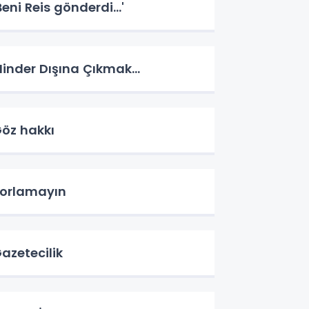
Beni Reis gönderdi...'
inder Dışına Çıkmak...
öz hakkı
orlamayın
azetecilik