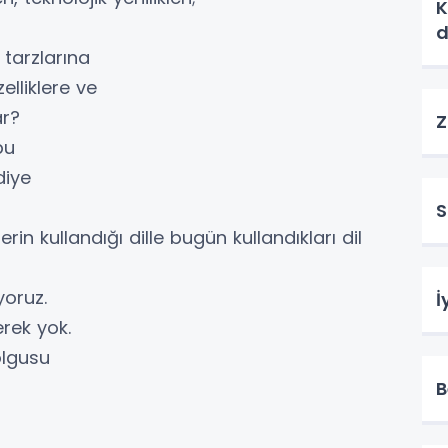
K
d
tarzlarına
elliklere ve
ar?
Z
bu
diye
S
rin kullandığı dille bugün kullandıkları dil
yoruz.
İ
rek yok.
lgusu
B