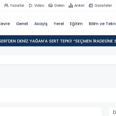
Yazarlar
Video
Galeri
Anket
Gazeteler
evre
Genel
Asayiş
Yerel
Eğitim
Bilim ve Tekn
ERİ’DEN DENİZ YAĞAN’A SERT TEPKİ! “SEÇMEN İRADESİN
D