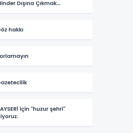
inder Dışına Çıkmak...
öz hakkı
orlamayın
azetecilik
AYSERİ için "huzur şehri"
iyoruz.