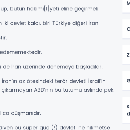
M
üp, bütün hakimi[1]yeti eline geçirmek.
i devlet kaldı, biri Türkiye diğeri İran.
G
ır.
zmedememektedir.
Z
di de İran üzerinde denemeye başladılar.
G
İran’ın az ötesindeki terör devleti İsrail’in
es çıkarmayan ABD’nin bu tutumu aslında pek
K
lıca düşmanıdır.
d
diyen bu süper güç (!) devleti ne hikmetse