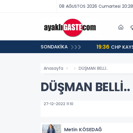
08 AĞUSTOS 2026 Cumartesi 20:28
Ç
19:36
SONDAKİKA
ME ZAMANI”
CHP KAYS
Anasayfa
DÜŞMAN BELLİ..
DÜŞMAN BELLİ..
27-12-2022 11:10
Metin KÖSEDAĞ