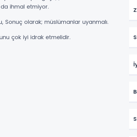
 da ihmal etmiyor.
Z
u, Sonuç olarak; müslümanlar uyanmalı.
u çok iyi idrak etmelidir.
S
İ
B
S