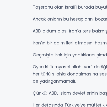
Taşeronu olan İsrail’i burada büyüt
Ancak onların bu hesaplarını bozan ik
ABD oldum olası İran’a ters bakmışt
İran’ın bir adım ileri atmasını ha
Geçmişte Irak için yaptıklarını şim
Oysa ki “kimyasal silahı var” dediği 
her türlü silahla donatılmasına s
de yadırganmamalı.
Çünkü; ABD, İslam devletlerinin baş
Her defasında Türkiye’ye müttefik 