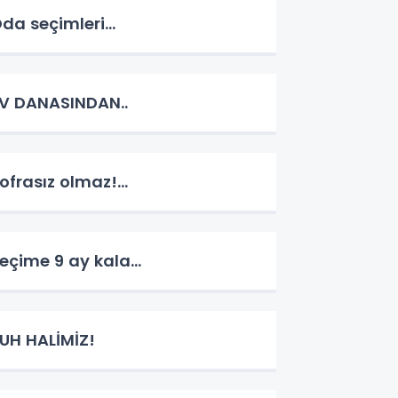
da seçimleri...
V DANASINDAN..
ofrasız olmaz!...
eçime 9 ay kala...
UH HALİMİZ!