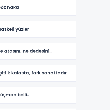
öz hakkı..
askeli yüzler
e atasını, ne dedesini...
şitlik kalasta, fark sanattadır
üşman belli..