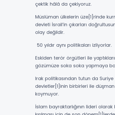
çektik hâlâ da çekiyoruz.
Müslüman ülkelerin üze[1]rinde kurm
devleti İsrail’in çıkarları doğrultus
olay değildir.
50 yıldır aynı politikaları izliyorlar.
Eskiden terör örgütleri ile yaptıkları
gözümüze soka soka yapmaya başl
Irak politikasından tutun da Suriye
devletler[1]inin birbirleri ile düşma
koymuyor.
İslam bayraktarlığının lideri olarak
kırılması için de son dönem[1]le