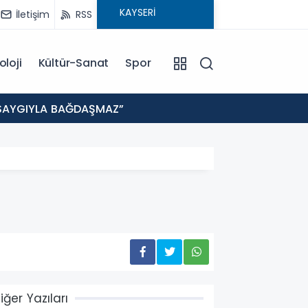
İletişim
RSS
oloji
Kültür-Sanat
Spor
19:35
E SAYGIYLA BAĞDAŞMAZ”
KAYSE
iğer Yazıları