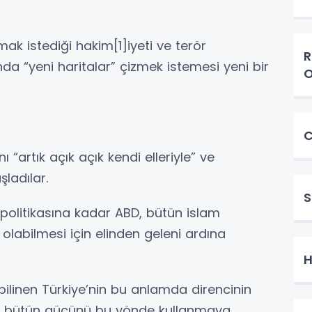
ak istediği hakim[1]iyeti ve terör
R
unda “yeni haritalar” çizmek istemesi yeni bir
O
C
nı “artık açık açık kendi elleriyle” ve
adılar.
S
 politikasına kadar ABD, bütün islam
n olabilmesi için elinden geleni ardına
H
 bilinen Türkiye’nin bu anlamda direncinin
rde bütün gücünü bu yönde kullanmaya