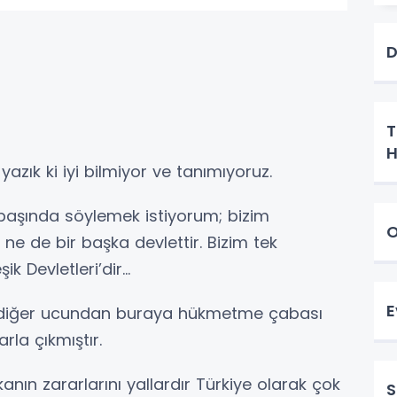
D
T
H
ık ki iyi bilmiyor ve tanımıyoruz.
başında söylemek istiyorum; bizim
O
ne de bir başka devlettir. Bizim tek
 Devletleri’dir...
E
 diğer ucundan buraya hükmetme çabası
la çıkmıştır.
kanın zararlarını yallardır Türkiye olarak çok
S