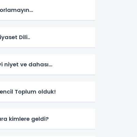
orlamayın...
iyaset Dili..
yi niyet ve dahası...
encil Toplum olduk!
ıra kimlere geldi?