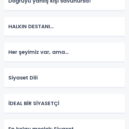
Doğruyu yanlış kişi savunursa!
HALKIN DESTANI...
Her şeyimiz var, ama...
Siyaset Dili
İDEAL BİR SİYASETÇİ
En kolay meslek: Siyaset