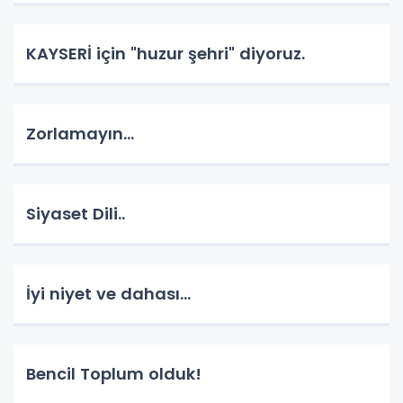
KAYSERİ için "huzur şehri" diyoruz.
Zorlamayın...
Siyaset Dili..
İyi niyet ve dahası...
Bencil Toplum olduk!