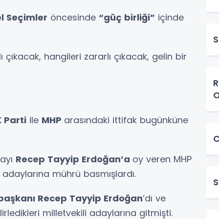
l Seçimler
öncesinde
“güç birliği”
içinde
S
ı çıkacak, hangileri zararlı çıkacak, gelin bir
R
O
 Parti
ile
MHP
arasındaki ittifak bugünküne
C
ayı
Recep Tayyip Erdoğan’a
oy veren MHP
di adaylarına mührü basmışlardı.
S
aşkanı Recep Tayyip Erdoğan
’dı ve
irledikleri milletvekili adaylarına gitmişti.