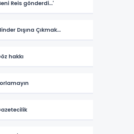
Beni Reis gönderdi...'
inder Dışına Çıkmak...
öz hakkı
orlamayın
azetecilik