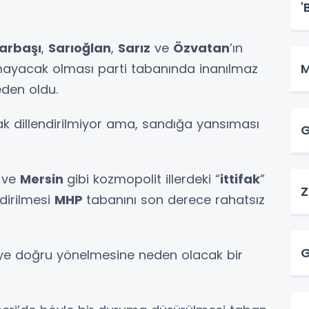
'
arbaşı
,
Sarıoğlan
,
Sarız
ve
Özvatan
’ın
rmayacak olması parti tabanında inanılmaz
M
eden oldu.
rak dillendirilmiyor ama, sandığa yansıması
G
a
ve
Mersin
gibi kozmopolit illerdeki “
ittifak
”
Z
dirilmesi
MHP
tabanını son derece rahatsız
G
’ye doğru yönelmesine neden olacak bir