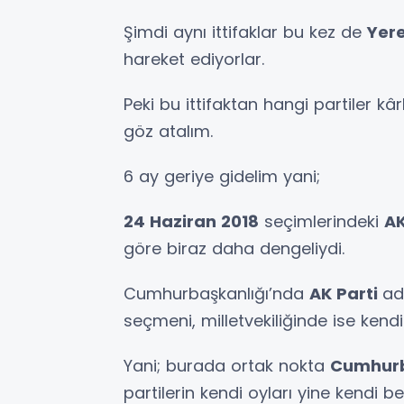
Şimdi aynı ittifaklar bu kez de
Yere
hareket ediyorlar.
Peki bu ittifaktan hangi partiler kârl
göz atalım.
6 ay geriye gidelim yani;
24 Haziran 2018
seçimlerindeki
AK
göre biraz daha dengeliydi.
Cumhurbaşkanlığı’nda
AK Parti
ad
seçmeni, milletvekiliğinde ise ken
Yani; burada ortak nokta
Cumhurb
partilerin kendi oyları yine kendi bel