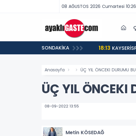
08 AĞUSTOS 2026 Cumartesi 10:26
Ç
18:13
SONDAKİKA
ABA VAR, MÜCADELE VAR!”
KAYSERİS
Anasayfa
ÜÇ YIL ÖNCEKI DURUMU B
ÜÇ YIL ÖNCEK
08-09-2022 13:55
Metin KÖSEDAĞ