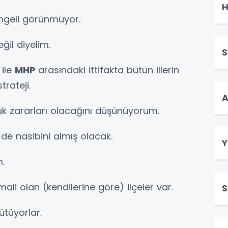
H
engeli görünmüyor.
eğil diyelim.
S
i
ile
MHP
arasındaki ittifakta bütün illerin
trateji.
A
k zararları olacağını düşünüyorum.
de nasibini almış olacak.
Y
.
ali olan (kendilerine göre) ilçeler var.
S
ütüyorlar.