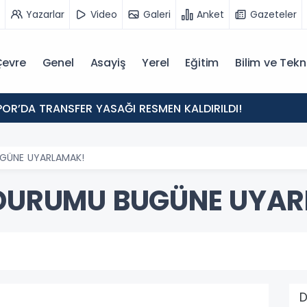
Yazarlar
Video
Galeri
Anket
Gazeteler
evre
Genel
Asayiş
Yerel
Eğitim
Bilim ve Tekn
POR’DA TRANSFER YASAĞI RESMEN KALDIRILDI!
UGÜNE UYARLAMAK!
I DURUMU BUGÜNE UYA
D