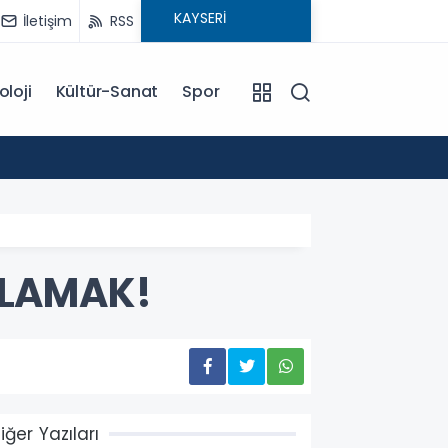
İletişim
RSS
oloji
Kültür-Sanat
Spor
18:00
EĞİTİM KOÇU İREM SEYHAN'DAN DİKKAT ÇEKEN AÇIKLAMA: BAŞARI SADECE ÇALIŞMAKLA DEĞİL, DOĞRU
YÖNLENMEKLE
RLAMAK!
iğer Yazıları