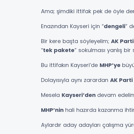
Ama; şimdiki ittifak pek de öyle d
Enazından Kayseri için “
dengeli
” d
Bir kere başta söyleyelim;
AK Part
“
tek pakete
” sokulması yanlış bir s
Bu ittifakın Kayseri’de
MHP’ye
büyü
Dolayısıyla aynı zarardan
AK Parti
Mesela
Kayseri’den
devam edelim
MHP’nin
hali hazırda kazanma ihtim
Aylardır aday adayları çalışma yür