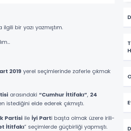
D
 ilgili bir yazı yazmıştım.
m...
T
H
art 2019
yerel seçimlerinde zaferle çıkmak
O
tisi
arasındaki
“Cumhur İttifakı”
,
24
E
n istediğini elde ederek çıkmıştı.
 Partisi
ile
İyi Part
i başta olmak üzere irili-
et İtitfakı
” seçimlerde güçbirliği yapmıştı.
D