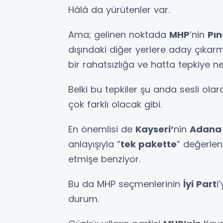
Hâlâ da yürütenler var.
Ama; gelinen noktada
MHP
’nin
Pın
dışındaki diğer yerlere aday çıka
bir rahatsızlığa ve hatta tepkiye n
Belki bu tepkiler şu anda sesli ola
çok farklı olacak gibi.
En önemlisi de
Kayseri’
nin
Adan
anlayışıyla “
tek pakette
” değerlen
etmişe benziyor.
Bu da MHP seçmenlerinin
İyi Part
i
durum.