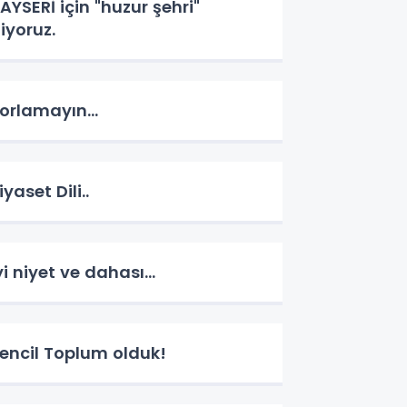
AYSERİ için "huzur şehri"
iyoruz.
orlamayın...
iyaset Dili..
yi niyet ve dahası...
encil Toplum olduk!