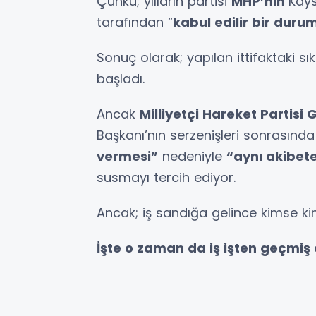
Çünkü; yılların partisi
MHP’nin
Kays
tarafından “
kabul edilir bir dur
Sonuç olarak; yapılan ittifaktaki s
başladı.
Ancak
Milliyetçi Hareket Partisi
Başkanı’nın serzenişleri sonrasınd
vermesi”
nedeniyle
“aynı akibe
susmayı tercih ediyor.
Ancak; iş sandığa gelince kimse k
İşte o zaman da iş işten geçmiş 