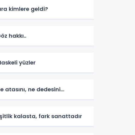
ıra kimlere geldi?
öz hakkı..
askeli yüzler
e atasını, ne dedesini...
şitlik kalasta, fark sanattadır