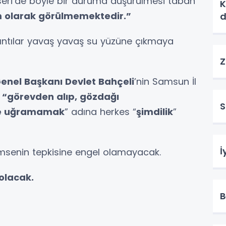
eri’de böyle bir duruma düşürülmesi taban
K
um olarak görülmemektedir.”
d
ıkıntılar yavaş yavaş su yüzüne çıkmaya
Z
 Genel Başkanı Devlet Bahçeli
’nin Samsun İl
a
“görevden alıp, gözdağı
S
te uğramamak
” adına herkes “
şimdilik
”
İ
imsenin tepkisine engel olamayacak.
olacak.
B