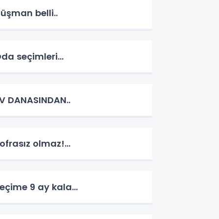
üşman belli..
da seçimleri...
V DANASINDAN..
ofrasız olmaz!...
eçime 9 ay kala...