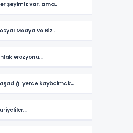
er şeyimiz var, ama...
osyal Medya ve Biz..
hlak erozyonu…
aşadığı yerde kaybolmak…
uriyeliler…