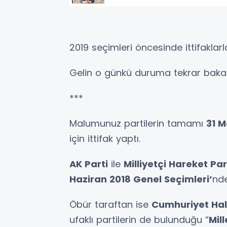
2019 seçimleri öncesinde ittifaklarla
Gelin o günkü duruma tekrar bakalı
***
Malumunuz partilerin tamamı
31 M
için ittifak yaptı.
AK Parti
ile
Milliyetçi Hareket Par
Haziran 2018 Genel Seçimleri’
nde
Öbür taraftan ise
Cumhuriyet Halk
ufaklı partilerin de bulunduğu “
Mill