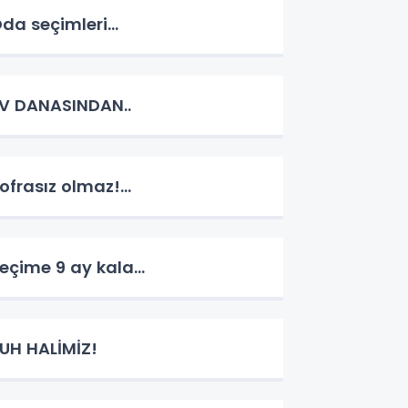
da seçimleri...
V DANASINDAN..
ofrasız olmaz!...
eçime 9 ay kala...
UH HALİMİZ!