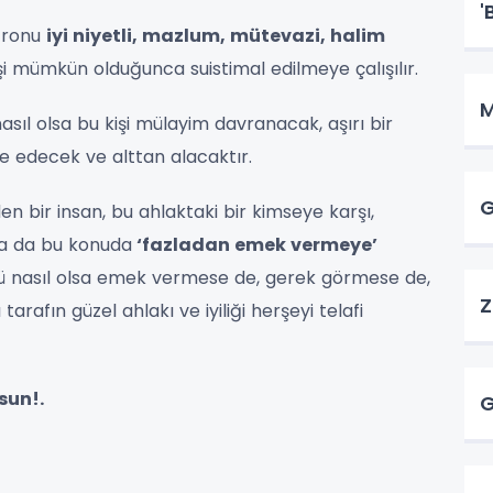
'
atronu
iyi niyetli, mazlum, mütevazi, halim
işi mümkün olduğunca suistimal edilmeye çalışılır.
M
sıl olsa bu kişi mülayim davranacak, aşırı bir
 edecek ve alttan alacaktır.
G
 bir insan, bu ahlaktaki bir kimseye karşı,
a da bu konuda
‘fazladan emek vermeye’
ü nasıl olsa emek vermese de, gerek görmese de,
Z
rafın güzel ahlakı ve iyiliği herşeyi telafi
sun!.
G