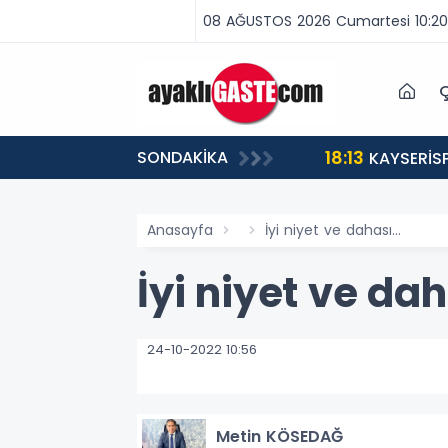
08 AĞUSTOS 2026 Cumartesi 10:20
Ç
18:13
SONDAKİKA
ABA VAR, MÜCADELE VAR!”
KAYSERİS
Anasayfa
İyi niyet ve dahası...
İyi niyet ve dah
24-10-2022 10:56
Metin KÖSEDAĞ