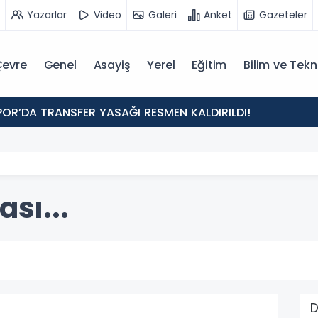
Yazarlar
Video
Galeri
Anket
Gazeteler
evre
Genel
Asayiş
Yerel
Eğitim
Bilim ve Tekn
POR’DA TRANSFER YASAĞI RESMEN KALDIRILDI!
ası...
D