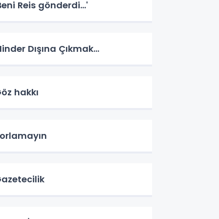
Beni Reis gönderdi...'
inder Dışına Çıkmak...
öz hakkı
orlamayın
azetecilik