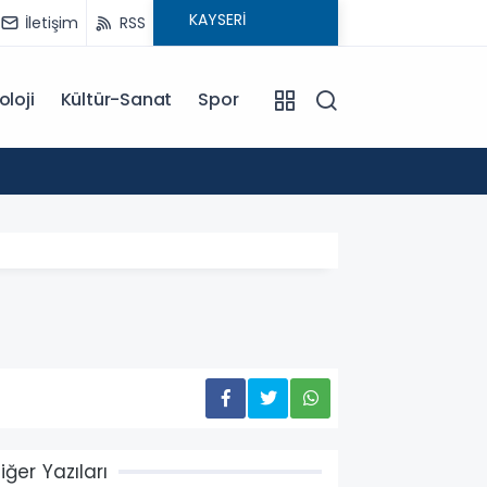
İletişim
RSS
oloji
Kültür-Sanat
Spor
18:00
EĞİTİM KOÇU İREM SEYHAN'DAN DİKKAT ÇEKEN AÇIKLAMA: BAŞARI SADECE ÇALIŞMAKLA DEĞİL, DOĞRU
YÖNLENMEKLE
iğer Yazıları