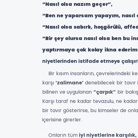
“Nasıl olsa nazım geçer”,
“Ben ne yaparsam yapayım, nasıl o
“Nasıl olsa sabırlı, hoşgörülü, affe
“Bir şey olursa nasıl olsa ben bu i
yaptırmaya çok kolay ikna ederim
niyetlerinden istifade etmeye çalışır
Bir kısım insanların, çevrelerindeki ke
karşı
‘zalimane’
denebilecek bir tavır 
bilinen ve uygulanan
“çarpık”
bir bakış
Karşı taraf ne kadar tevazulu, ne kadar iy
bir tavır gösterirse, bu kimseler de onla
içerisine girerler.
Onların tüm
iyi niyetlerine karşılı