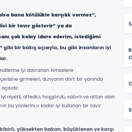
lsa bana kötülükle karşılık vermez”,
S
dici bir tavır gösterir” ya da
nsanı çok kolay idare ederim, istediğimi
”
gibi bir bakış açısıyla, bu gibi insanların iyi
R
O
lar.
ndilerine iyi davranan kimselere
içerisine girmeleri, dünyanın dört bir yanında
C
 açısıdır.
i niyetli, affedici, hoşgörülü, sabırlı ve attan alan
rın bu yönlerini o kadar iyi kullanan bir tavır
S
k, kibirli, yüksekten bakan, büyüklenen ve karşı