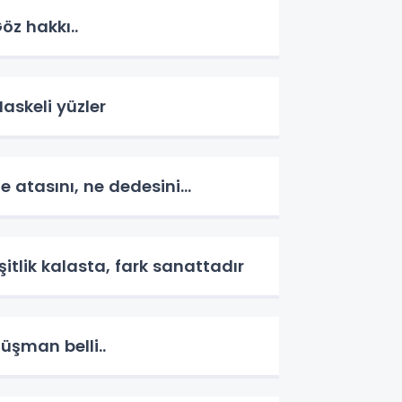
öz hakkı..
askeli yüzler
e atasını, ne dedesini...
şitlik kalasta, fark sanattadır
üşman belli..