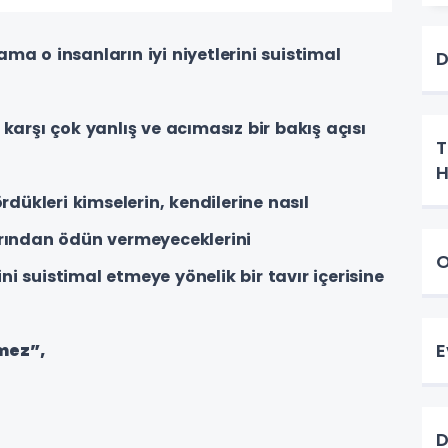
 ama o insanların iyi niyetlerini suistimal
D
karşı çok yanlış ve acımasız bir bakış açısı
T
H
rdükleri kimselerin, kendilerine nasıl
arından ödün vermeyeceklerini
O
rini suistimal etmeye yönelik bir tavır içerisine
E
lmez”,
D