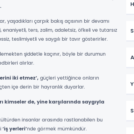
H
.
r, yaşadıkları çarpık bakış açısının bir devamı
 enaniyetli, ters, zalim, adaletsiz, öfkeli ve tutarsız
S
iz, teslimiyetli ve saygılı bir tavır gösterirler.
şlemekten şiddetle kaçınır, böyle bir durumun
A
birleri alırlar.
erini iki etmez’,
güçleri yettiğince onların
Y
çten içe derin bir hayranlık duyarlar.
ı kimseler de, yine karşılarında saygıyla
S
kültürden insanlar arasında rastlanabilen bu
i
‘iş yerleri’
nde görmek mümkündür.