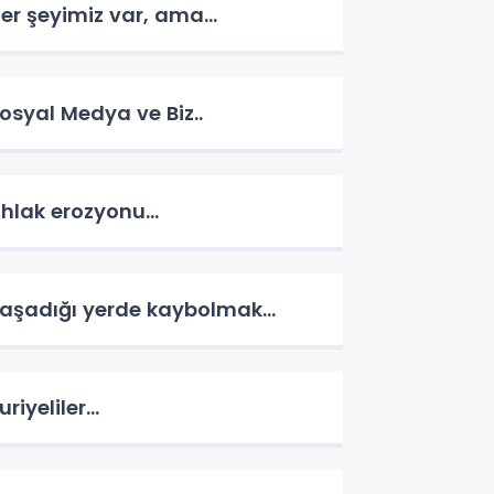
er şeyimiz var, ama...
osyal Medya ve Biz..
hlak erozyonu…
aşadığı yerde kaybolmak…
uriyeliler…