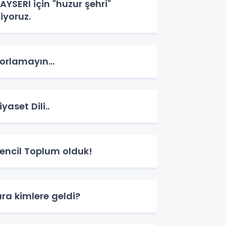
AYSERİ için "huzur şehri"
iyoruz.
orlamayın...
iyaset Dili..
encil Toplum olduk!
ıra kimlere geldi?