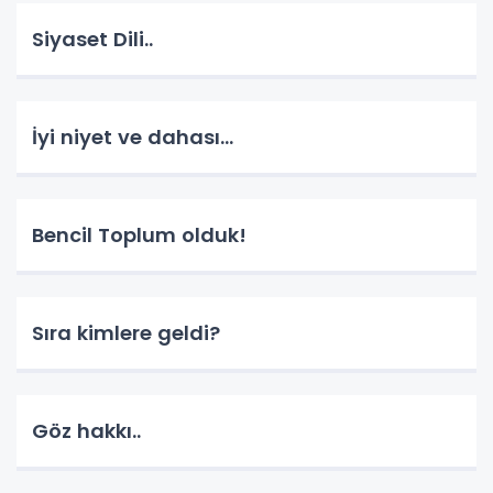
Siyaset Dili..
İyi niyet ve dahası...
Bencil Toplum olduk!
Sıra kimlere geldi?
Göz hakkı..