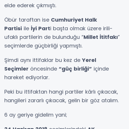
elde ederek çıkmıştı.
Öbür taraftan ise
Cumhuriyet Halk
Partisi
ile
İyi Part
i başta olmak üzere irili-
ufaklı partilerin de bulunduğu “
Millet İtitfakı
”
seçimlerde güçbirliği yapmıştı.
Şimdi aynı ittifaklar bu kez de
Yerel
Seçimler
öncesinde
“güç birliği”
içinde
hareket ediyorlar.
Peki bu ittifaktan hangi partiler kârlı çıkacak,
hangileri zararlı çıkacak, gelin bir göz atalım.
6 ay geriye gidelim yani;