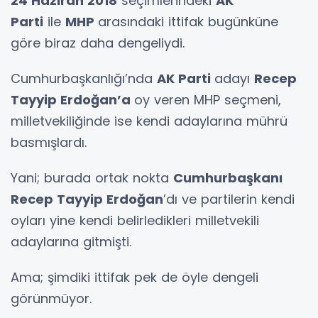
24 Haziran 2018
seçimlerindeki
AK
Parti
ile
MHP
arasındaki ittifak bugünküne
göre biraz daha dengeliydi.
Cumhurbaşkanlığı’nda
AK Parti
adayı
Recep
Tayyip Erdoğan’a
oy veren MHP seçmeni,
milletvekiliğinde ise kendi adaylarına mührü
basmışlardı.
Yani; burada ortak nokta
Cumhurbaşkanı
Recep Tayyip Erdoğan
’dı ve partilerin kendi
oyları yine kendi belirledikleri milletvekili
adaylarına gitmişti.
Ama; şimdiki ittifak pek de öyle dengeli
görünmüyor.