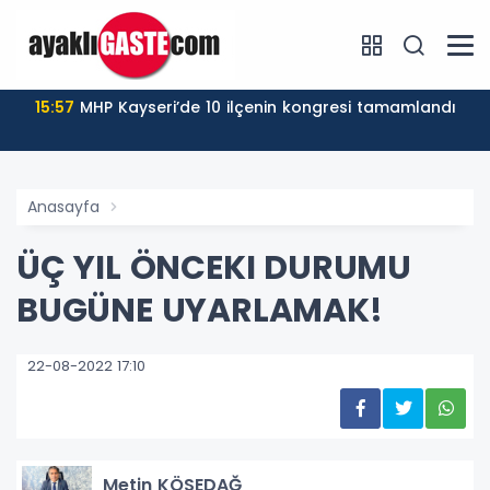
15:57
MHP Kayseri’de 10 ilçenin kongresi tamamlandı
Anasayfa
ÜÇ YIL ÖNCEKI DURUMU
BUGÜNE UYARLAMAK!
22-08-2022 17:10
Metin KÖSEDAĞ