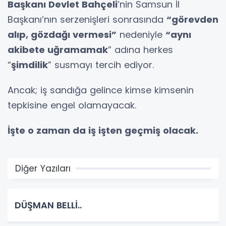
Başkanı Devlet Bahçeli
’nin Samsun İl
Başkanı’nın serzenişleri sonrasında
“görevden
alıp, gözdağı vermesi”
nedeniyle
“aynı
akibete uğramamak
” adına herkes
“
şimdilik
” susmayı tercih ediyor.
Ancak; iş sandığa gelince kimse kimsenin
tepkisine engel olamayacak.
İşte o zaman da iş işten geçmiş olacak.
Diğer Yazıları
DÜŞMAN BELLİ..