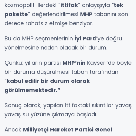
kozmopolit illerdeki “
ittifak
” anlayışıyla “
tek
pakette
” değerlendirilmesi
MHP
tabanını son
derece rahatsız etmişe benziyor.
Bu da MHP seçmenlerinin
İyi Part
i’ye doğru
yönelmesine neden olacak bir durum.
Çünkü; yılların partisi
MHP’nin
Kayseri’de böyle
bir duruma düşürülmesi taban tarafından
“
kabul edilir bir durum olarak
görülmemektedir.”
Sonuç olarak; yapılan ittifaktaki sıkıntılar yavaş
yavaş su yüzüne çıkmaya başladı.
Ancak
Milliyetçi Hareket Partisi Genel