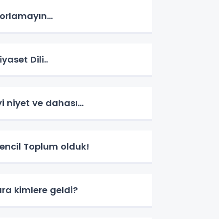
orlamayın...
iyaset Dili..
yi niyet ve dahası...
encil Toplum olduk!
ıra kimlere geldi?