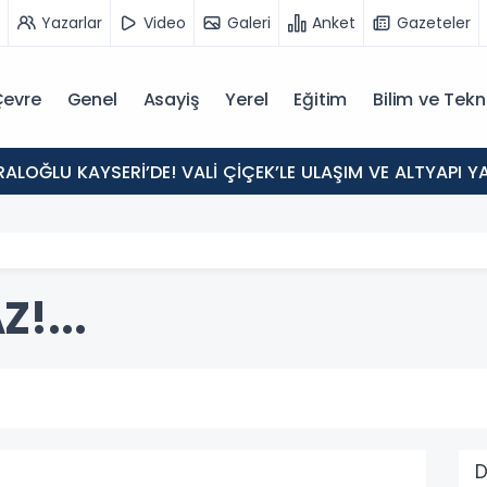
Yazarlar
Video
Galeri
Anket
Gazeteler
evre
Genel
Asayiş
Yerel
Eğitim
Bilim ve Tekn
ALOĞLU KAYSERİ’DE! VALİ ÇİÇEK’LE ULAŞIM VE ALTYAPI 
!...
D