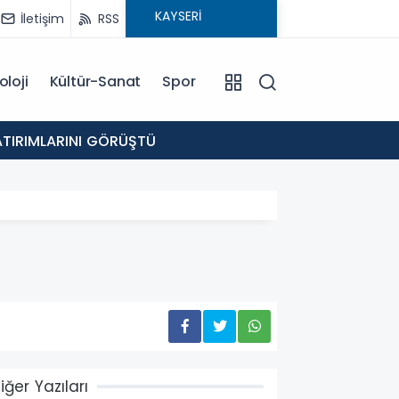
İletişim
RSS
oloji
Kültür-Sanat
Spor
19:22
YATIRIMLARINI GÖRÜŞTÜ
VALİ Ç
iğer Yazıları