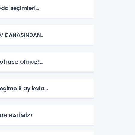
da seçimleri...
V DANASINDAN..
ofrasız olmaz!...
eçime 9 ay kala...
UH HALİMİZ!