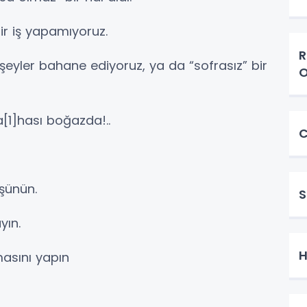
ir iş yapamıyoruz.
R
r şeyler bahane ediyoruz, ya da “sofrasız” bir
O
a[1]hası boğazda!..
C
üşünün.
S
yın.
H
asını yapın