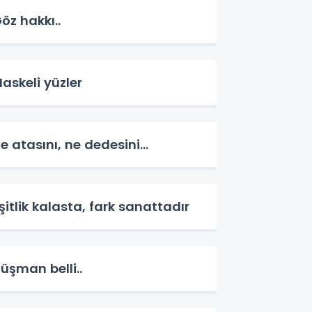
öz hakkı..
askeli yüzler
e atasını, ne dedesini...
şitlik kalasta, fark sanattadır
üşman belli..