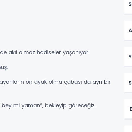
S
A
de akıl almaz hadiseler yaşanıyor.
Y
müş.
mayanların ön ayak olma çabası da ayrı bir
S
, bey mi yaman”, bekleyip göreceğiz.
'