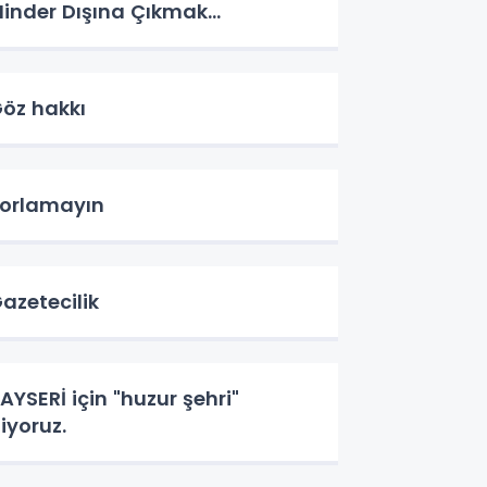
inder Dışına Çıkmak...
öz hakkı
orlamayın
azetecilik
AYSERİ için "huzur şehri"
iyoruz.