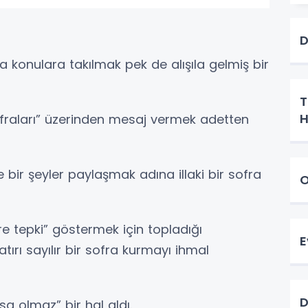
D
a konulara takılmak pek de alışıla gelmiş bir
T
H
fraları” üzerinden mesaj vermek adetten
e bir şeyler paylaşmak adına illaki bir sofra
O
re tepki” göstermek için topladığı
E
tırı sayılır bir sofra kurmayı ihmal
D
 olmaz” bir hal aldı.