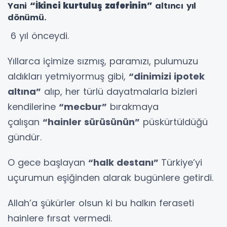
Yani
“İkinci kurtuluş zaferinin”
altıncı yıl
dönümü.
6 yıl önceydi.
Yıllarca içimize sızmış, paramızı, pulumuzu
aldıkları yetmiyormuş gibi,
“dinimizi ipotek
altına”
alıp, her türlü dayatmalarla bizleri
kendilerine
“mecbur”
bırakmaya
çalışan
“hainler sürüsünün”
püskürtüldüğü
gündür.
O gece başlayan
“halk destanı”
Türkiye’yi
uçurumun eşiğinden alarak bugünlere getirdi.
Allah’a şükürler olsun ki bu halkın feraseti
hainlere fırsat vermedi.