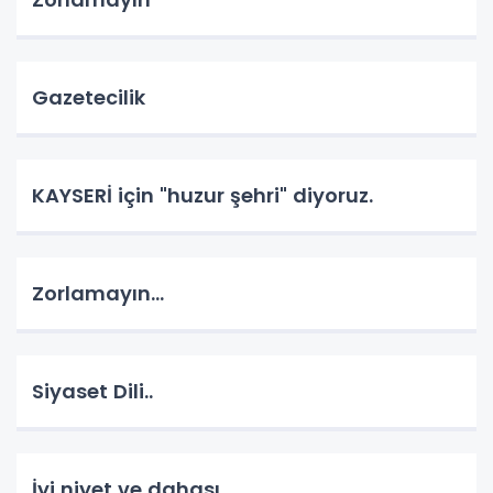
Gazetecilik
KAYSERİ için "huzur şehri" diyoruz.
Zorlamayın...
Siyaset Dili..
İyi niyet ve dahası...