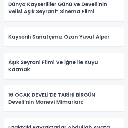
Dünya Kayserililer Günü ve Develi’nin
Velisi Âşık Seyrani” Sinema Filmi
Kayserili Sanatçımız Ozan Yusuf Alper
Âşık Seyrani Filmi Ve İğne ile Kuyu
Kazmak
16 OCAK DEVELİ’DE TARİHİ BİRGÜN
Develi’nin Manevi Mimarları:
Uzaktaki Bayraktarlar Abdullah Ayata