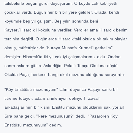
talebelerle bugün gurur duyuyorum. O köyde çok kabiliyetli
çocuklar vardı. Bugün her biri bir yere geldiler. Orada, kendi
köyümde beş yıl çalıştım. Beş yılın sonunda beni
Kayseri/Hisarcık İlkokulu’na verdiler. Verdiler ama Hisarcık benim
tercihim değildi. O günlerde Hisarcık’taki okulda bir takım olaylar
olmuş, müfettişler de ”buraya Mustafa Kurmel’i getirelim"
demişler. Hisarcık’ta iki yıl çok iyi çalışmalarımız oldu. Ondan
sonra askere gittim. Askerliğim Polatlı Topçu Okuluna düştü.
Okulda Paşa, herkese hangi okul mezunu olduğunu soruyordu.
"Köy Enstitüsü mezunuyum" lafını duyunca Paşayı sanki bir
titreme tutuyor, adam sinirleniyor, deliriyor! Zavallı
arkadaşlarımın bir kısmı Enstitü mezunu olduklarını saklıyorlar!
Sıra bana geldi, "Nere mezunusun?” dedi, “Pazarören Köy
Enstitüsü mezunuyum” dedim.