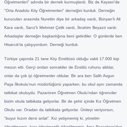
Öğretmenleri" adında bir dernek kurmuşlardı. Biz de Kayseri’de
”Orta Anadolu Köy Öğretmenleri” derneğini kurduk. Derneğin
kurucuları arasında Nurettin diye bir arkadaş vardı, Bünyan'lı Ali
Kara vardı, Sarız'lı Mehmet Çelik vardı, İbrahim Beyazıt vardı.
Arkadaşlar derneğin başkanlığına beni getirdiler. O günlerde ben
Hisarcık’ta çalışıyordum. Derneği kurduk.
Türkiye çapında 21 tane Köy Enstitüsü olduğu vakit 17.000 kişi
mezun etti. Gerçi ondan sonrakiler de Enstitü ruhunu aldılar,
onlar da çok iyi öğretmenler oldular. Bir ara ben Salih Avgun
Paşa İlkokulu’nun müdürlüğünü yaparken, bu okul aynı zamanda
tatbikat okuluydu. Pazarören Öğretmen Okulu’ndan öğrenciler
bizim okula tatbikata geliyorlar. Bir de şehir içinde Kız Öğretmen
Okulu var. Oradan da tatbikata geliyorlar. Üniteyi veriyorsun,
”buyur kızım dersi anlat". Kız yetişmemiş ki, yönetim
öğretilmemiş, kıza öğretmenlik öğretilmemiş. Ama Pazarören'den