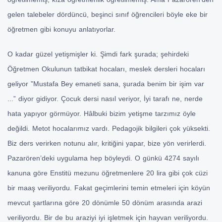
gelen talebeler dördüncü, beşinci sınıf öğrencileri böyle eke bir
öğretmen gibi konuyu anlatıyorlar.
O kadar güzel yetişmişler ki. Şimdi fark şurada; şehirdeki
Öğretmen Okulunun tatbikat hocaları, meslek dersleri hocaları
geliyor ”Mustafa Bey emaneti sana, şurada benim bir işim var
...” diyor gidiyor. Çocuk dersi nasıl veriyor, İyi tarafı ne, nerde
hata yapıyor görmüyor. Hâlbuki bizim yetişme tarzımız öyle
değildi. Metot hocalarımız vardı. Pedagojik bilgileri çok yüksekti.
Biz ders verirken notunu alır, kritiğini yapar, bize yön verirlerdi.
Pazarören’deki uygulama hep böyleydi. O günkü 4274 sayılı
kanuna göre Enstitü mezunu öğretmenlere 20 lira gibi çok cüzi
bir maaş veriliyordu. Fakat geçimlerini temin etmeleri için köyün
mevcut şartlarına göre 20 dönümle 50 dönüm arasında arazi
veriliyordu. Bir de bu araziyi iyi işletmek için hayvan veriliyordu.