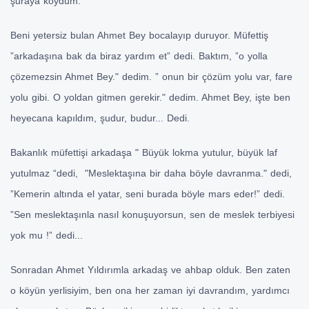
şuraya koydum.
Beni yetersiz bulan Ahmet Bey bocalayıp duruyor. Müfettiş
”arkadaşına bak da biraz yardım et” dedi. Baktım, ”o yolla
çözemezsin Ahmet Bey." dedim. ” onun bir çözüm yolu var, fare
yolu gibi. O yoldan gitmen gerekir." dedim. Ahmet Bey, işte ben
heyecana kapıldım, şudur, budur... Dedi.
Bakanlık müfettişi arkadaşa " Büyük lokma yutulur, büyük laf
yutulmaz “dedi, "Meslektaşına bir daha böyle davranma." dedi,
”Kemerin altında el yatar, seni burada böyle mars eder!” dedi.
”Sen meslektaşınla nasıl konuşuyorsun, sen de meslek terbiyesi
yok mu !” dedi...
Sonradan Ahmet Yıldırımla arkadaş ve ahbap olduk. Ben zaten
o köyün yerlisiyim, ben ona her zaman iyi davrandım, yardımcı