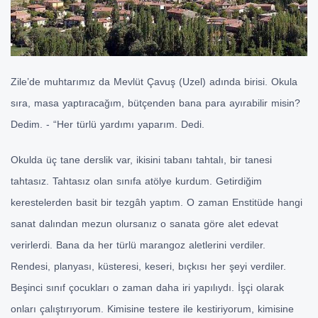
Zile’de muhtarımız da Mevlüt Çavuş (Uzel) adında birisi. Okula
sıra, masa yaptıracağım, bütçenden bana para ayırabilir misin?
Dedim. - “Her türlü yardımı yaparım. Dedi.
Okulda üç tane derslik var, ikisini tabanı tahtalı, bir tanesi
tahtasız. Tahtasız olan sınıfa atölye kurdum. Getirdiğim
kerestelerden basit bir tezgâh yaptım. O zaman Enstitüde hangi
sanat dalından mezun olursanız o sanata göre alet edevat
verirlerdi. Bana da her türlü marangoz aletlerini verdiler.
Rendesi, planyası, küsteresi, keseri, bıçkısı her şeyi verdiler.
Beşinci sınıf çocukları o zaman daha iri yapılıydı. İşçi olarak
onları çalıştırıyorum. Kimisine testere ile kestiriyorum, kimisine