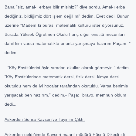
Bana ”siz, amal-ı erbayı bilir misiniz?” diye sordu. Amal-ı erba
dediğiniz, bildiğimiz dört işlem değil mi' dedim. Evet dedi. Bunun
üzerine "Madem ki burası matematik kültürü ister diyorsunuz,
Burada Yüksek Öğretmen Okulu hariç diğer enstitü mezunları
dahil kim varsa matematikte onunla yarışmaya hazırım Paşam. "
dedim.
"Köy Enstitülerini öyle sıradan okullar olarak görmeyin." dedim.
"Köy Enstitülerinde matematik dersi, fizik dersi, kimya dersi
okutuldu hem de iyi hocalar tarafından okutuldu. Varsa benimle
yarışacak ben hazırım.” dedim.- Paşa: bravo, memnun oldum
dedi...
Askerden Sonra Kayseri’ye Tayinim Çıktı:
Askerden geldiğimde Kayseri maarif müdürü Hüsnü Dikeçli idi.