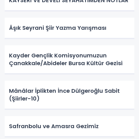
KAYSERİ VE DEVELİ SEYAHATİMDEN NOTLAR
Âşık Seyrani Şiir Yazma Yarışması
Kayder Gençlik Komisyonumuzun
Çanakkale/Abideler Bursa Kültür Gezisi
Mânâlar İplikten İnce Dülgeroğlu Sabit
(Şiirler-10)
Safranbolu ve Amasra Gezimiz