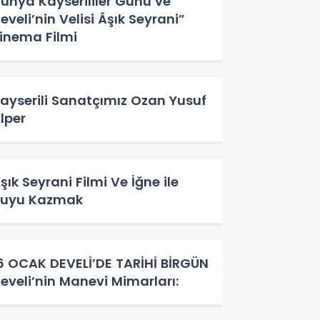
ünya Kayserililer Günü ve
eveli’nin Velisi Âşık Seyrani”
inema Filmi
ayserili Sanatçımız Ozan Yusuf
lper
ık Seyrani Filmi Ve İğne ile
uyu Kazmak
CAK DEVELİ’DE TARİHİ BİRGÜN
eveli’nin Manevi Mimarları: