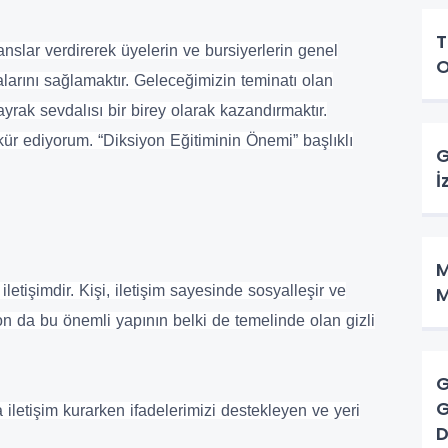
T
slar verdirerek üyelerin ve bursiyerlerin genel
O
malarını sağlamaktır. Geleceğimizin teminatı olan
yrak sevdalısı bir birey olarak kazandırmaktır.
r ediyorum. “Diksiyon Eğitiminin Önemi” başlıklı
G
İ
M
letişimdir. Kişi, iletişim sayesinde sosyalleşir ve
M
on da bu önemli yapının belki de temelinde olan gizli
G
G
 iletişim kurarken ifadelerimizi destekleyen ve yeri
D