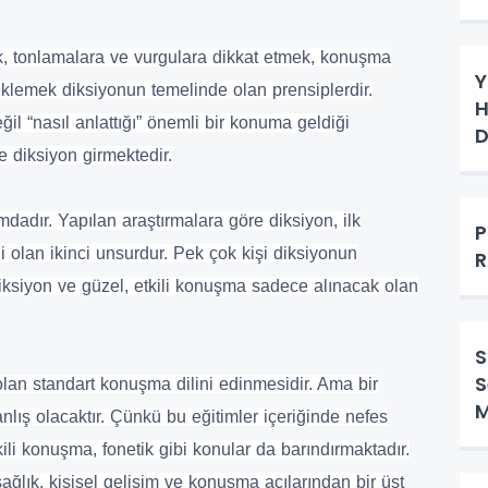
k, tonlamalara ve vurgulara dikkat etmek, konuşma
Y
eklemek diksiyonun temelinde olan prensiplerdir.
H
ğil “nasıl anlattığı” önemli bir konuma geldiği
D
 diksiyon girmektedir.
dadır. Yapılan araştırmalara göre diksiyon, ilk
P
i olan ikinci unsurdur. Pek çok kişi diksiyonun
R
iksiyon ve güzel, etkili konuşma sadece alınacak olan
S
S
 olan standart konuşma dilini edinmesidir. Ama bir
M
nlış olacaktır. Çünkü bu eğitimler içeriğinde nefes
kili konuşma, fonetik gibi konular da barındırmaktadır.
sağlık, kişisel gelişim ve konuşma açılarından bir üst