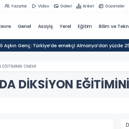
Yazarlar
Video
Galeri
Anket
Gazeteler
evre
Genel
Asayiş
Yerel
Eğitim
Bilim ve Tekn
 EĞİTİMİNİN ÖNEMİ
DA DİKSİYON EĞİTİMİN
D