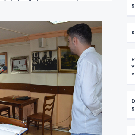
S
S
E
Y
Y
D
S