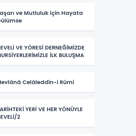
aşarı ve Mutluluk için Hayata
Gülümse
EVELİ VE YÖRESİ DERNEĞİMİZDE
URSİYERLERİMİZLE İLK BULUŞMA
evlânâ Celâleddîn-i Rûmi
ARİHTEKİ YERİ VE HER YÖNÜYLE
EVELİ/2