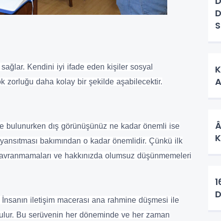
D
D
S
 sağlar.
Kendini iyi ifade eden kişiler sosyal
K
A
k zorluğu daha kolay bir şekilde aşabilecektir.
Âş
te bulunurken dış görünüşünüz ne kadar önemli ise
K
i yansıtması bakımından o kadar önemlidir. Çünkü ilk
lı davranmamaları ve hakkınızda olumsuz düşünmemeleri
16 O
D
İnsanın iletişim macerası ana rahmine düşmesi ile
bulur. Bu serüvenin her döneminde ve her zaman