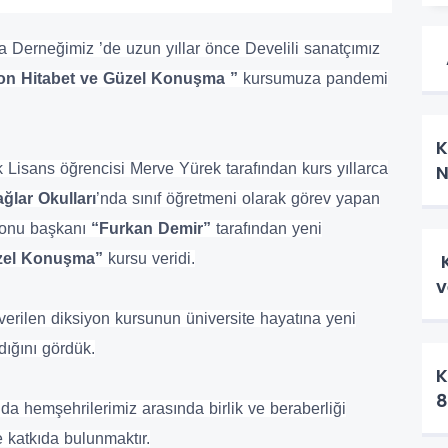
a Derneğimiz ’de uzun yıllar önce Develili sanatçımız
A
on Hitabet ve Güzel Konuşma ”
kursumuza pandemi
K
 Lisans öğrencisi Merve Yürek tarafından kurs yıllarca
N
ğlar Okulları
’nda sınıf öğretmeni olarak görev yapan
yonu başkanı
“Furkan Demir”
tarafından yeni
K
üzel Konuşma”
kursu veridi.
v
 verilen diksiyon kursunun üniversite hayatına yeni
dığını gördük.
K
8
da hemşehrilerimiz arasında birlik ve beraberliği
e katkıda bulunmaktır.