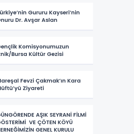
ürkiye’nin Gururu Kayseri’nin
nuru Dr. Avşar Aslan
ençlik Komisyonumuzun
znik/Bursa Kültür Gezisi
areşal Fevzi Çakmak’ın Kara
üftü’yü Ziyareti
ÜNGÖRENDE AŞIK SEYRANİ FİLMİ
ÖSTERİMİ VE ÇÖTEN KÖYÜ
ERNEĞİMİZİN GENEL KURULU