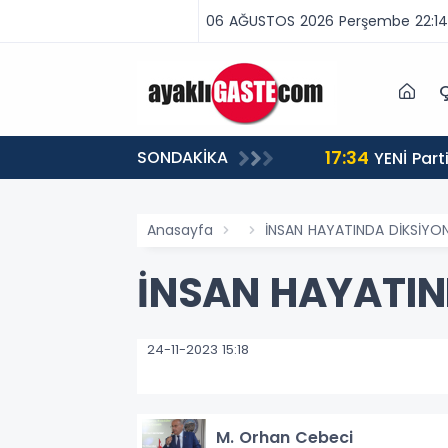
06 AĞUSTOS 2026 Perşembe 22:14
Ç
17:34
SONDAKİKA
 BİNLERCE CEZA
YENİ Partili Aşkın Genç: Türkiye’de emekçi Almanya’dan yüzde 25 fazla çalışıyor, asgari ücret ayın 18
gününe yetiyor
Anasayfa
İNSAN HAYATINDA DİKSİYON
İNSAN HAYATIN
24-11-2023 15:18
M. Orhan Cebeci