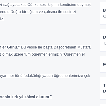
zi sağlayacaktır. Çünkü ses, kişinin kendisine duymuş
B
dir. Doğru bir eğitim ve çalışma ile sesinizi
iz.
D
B
nler Günü.”
Bu vesile ile başta Başöğretmen Mustafa
iz olmak üzere tüm öğretmenlerimizin “Öğretmenler
M
yan her türlü fedakârlığı yapan öğretmenlerimize çok
T
D
etenin kırk yıl kölesi olurum.”