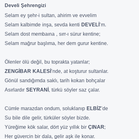
Develi Şehrengizi
Selam ey şehr-i sultan, ahirim ve evvelim
Selam kalbimde inşa, sevda kenti
DEVELİ
’m.
Selam dost membaına , sırr-ı sürur kentine;
Selam mağrur başlıma, her dem gurur kentine.
Ölenler ölü değil, bu toprakta yatanlar;
ZENGİBAR KALESİ
’nde, at koşturur sultanlar.
Gönül sandığımda saklı, tarih kokan bohçalar
Asırlardır
SEYRANİ
, türkü söyler saz çalar.
Cümle marazdan ondum, soluklanıp
ELBİZ
’de
Su bile dile gelir, türküler söyler bizde.
Yüreğime kök salar, dört yüz yıllık bir
ÇINAR
;
Her güvercin bir dala, gelir aşk ile konar.