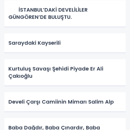
İSTANBUL’DAKİ DEVELİLİLER
GÜNGÖREN’DE BULUŞTU.
Saraydaki Kayserili
Kurtuluş Savaşı Şehidi Piyade Er Ali
Çakıoğlu
Develi Çarşı Camiinin Mimarı Salim Alp
Baba Dağdır, Baba Çınardır, Baba