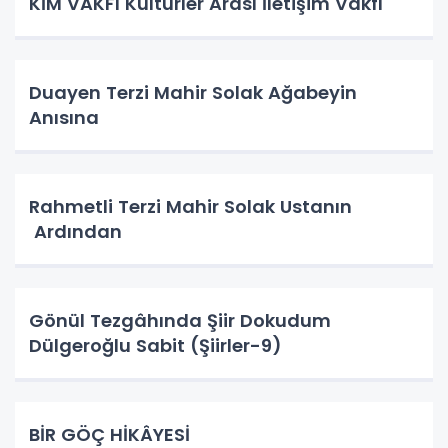
KİM VAKFI Kültürler Arası İletişim Vakfı
Duayen Terzi Mahir Solak Ağabeyin
Anısına
Rahmetli Terzi Mahir Solak Ustanın
Ardından
Gönül Tezgâhında Şiir Dokudum
Dülgeroğlu Sabit (Şiirler-9)
BİR GÖÇ HİKÂYESİ