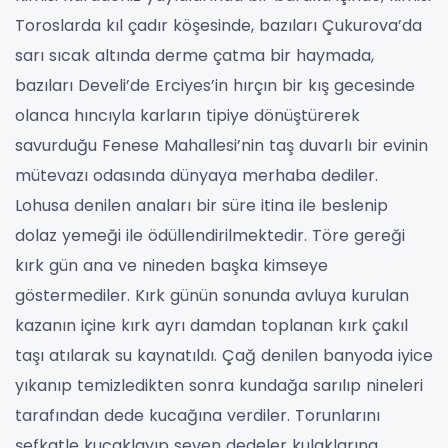
Toroslarda kıl çadır köşesinde, bazıları Çukurova’da
sarı sıcak altında derme çatma bir haymada,
bazıları Develi’de Erciyes’in hırçın bir kış gecesinde
olanca hıncıyla karların tipiye dönüştürerek
savurduğu Fenese Mahallesi’nin taş duvarlı bir evinin
mütevazı odasında dünyaya merhaba dediler.
Lohusa denilen anaları bir süre itina ile beslenip
dolaz yemeği ile ödüllendirilmektedir. Töre gereği
kırk gün ana ve nineden başka kimseye
göstermediler. Kırk günün sonunda avluya kurulan
kazanın içine kırk ayrı damdan toplanan kırk çakıl
taşı atılarak su kaynatıldı. Çağ denilen banyoda iyice
yıkanıp temizledikten sonra kundağa sarılıp nineleri
tarafından dede kucağına verdiler. Torunlarını
şefkatle kucaklayıp seven dedeler kulaklarına