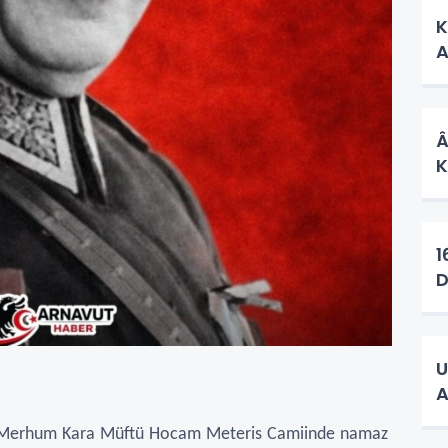
K
A
Âş
K
16 O
D
U
A
ün Merhum Kara Müftü Hocam Meteris Camiinde namaz