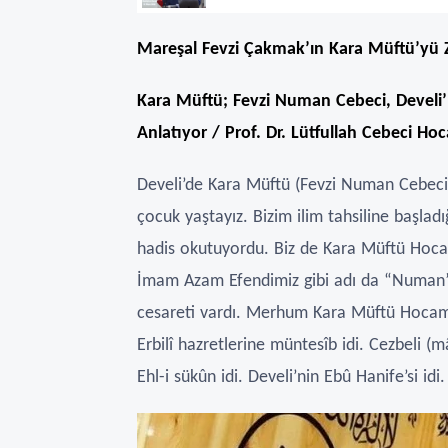
Mareşal Fevzi Çakmak’ın Kara Müftü’yü Z
Kara Müftü; Fevzi Numan Cebeci, Develi
Anlatıyor / Prof. Dr. Lütfullah Cebeci Ho
Develi’de Kara Müftü (Fevzi Numan Cebeci) 
çocuk yaştayız. Bizim ilim tahsiline başla
hadis okutuyordu. Biz de Kara Müftü Hocam
İmam Azam Efendimiz gibi adı da “Numan”dı
cesareti vardı. Merhum Kara Müftü Hoca
Erbilî hazretlerine müntesîb idi. Cezbeli (
Ehl-i sükûn idi. Develi’nin Ebû Hanife’si idi.