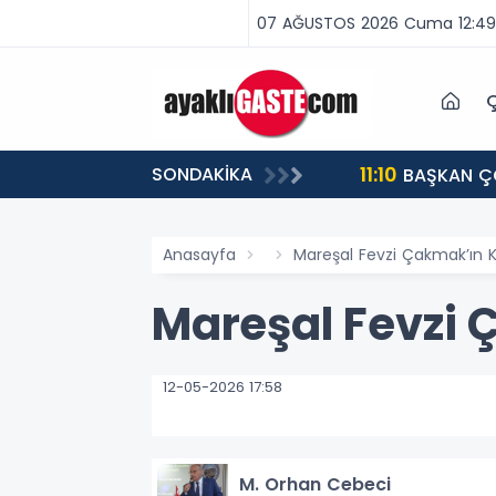
07 AĞUSTOS 2026 Cuma 12:49
Ç
11:10
SONDAKİKA
BAŞKAN ÇOLAKBAYRAKDAR: “ELAGÖZ BU KIŞ DOĞAL GAZLA BULUŞUYOR, KIRSALDA BÜYÜK DÖNÜŞÜM
BAŞLIYOR!”
Anasayfa
Mareşal Fevzi Çakmak’ın K
Mareşal Fevzi 
12-05-2026 17:58
M. Orhan Cebeci