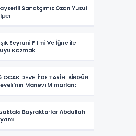
ayserili Sanatçımız Ozan Yusuf
lper
ık Seyrani Filmi Ve İğne ile
uyu Kazmak
CAK DEVELİ’DE TARİHİ BİRGÜN
eveli’nin Manevi Mimarları:
zaktaki Bayraktarlar Abdullah
yata