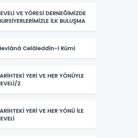
EVELİ VE YÖRESİ DERNEĞİMİZDE
URSİYERLERİMİZLE İLK BULUŞMA
evlânâ Celâleddîn-i Rûmi
ARİHTEKİ YERİ VE HER YÖNÜYLE
EVELİ/2
ARİHTEKİ YERİ VE HER YÖNÜ İLE
EVELİ