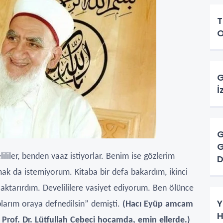
T
O
G
İ
G
G
lililer, benden vaaz istiyorlar. Benim ise gözlerim
D
ak da istemiyorum. Kitaba bir defa bakardım, ikinci
tarırdım. Develililere vasiyet ediyorum. Ben ölünce
Y
aplarım oraya defnedilsin” demişti.
(Hacı Eyüp amcam
H
 Prof. Dr. Lütfullah Cebeci hocamda, emin ellerde.)