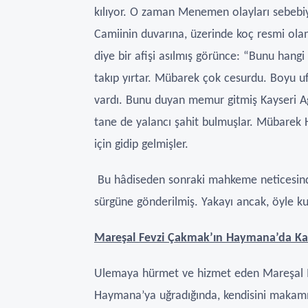
kılıyor. O zaman Menemen olayları sebebiyl
Camiinin duvarına, üzerinde koç resmi olan 
diye bir afişi asılmış görünce: “Bunu hangi
takıp yırtar. Mübarek çok cesurdu. Boyu uf
vardı. Bunu duyan memur gitmiş Kayseri Ağı
tane de yalancı şahit bulmuşlar. Mübarek 
için gidip gelmişler.
Bu hâdiseden sonraki mahkeme neticesin
sürgüne gönderilmiş. Yakayı ancak, öyle ku
Mareşal Fevzi Çakmak’ın Haymana’da Kar
Ulemaya hürmet ve hizmet eden Mareşal M
Haymana’ya uğradığında, kendisini makamın