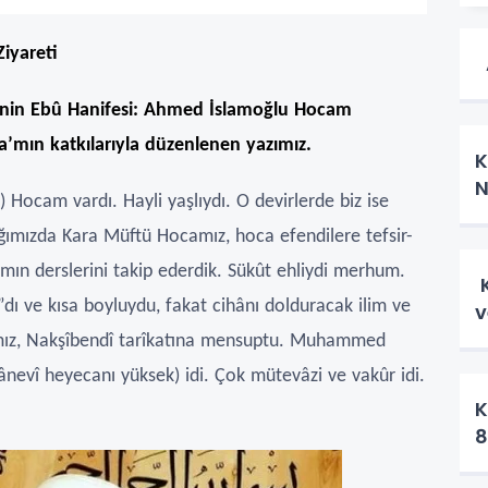
iyareti
A
’nin Ebû Hanifesi: Ahmed İslamoğlu Hocam
ca’mın katkılarıyla düzenlenen yazımız.
K
N
Hocam vardı. Hayli yaşlıydı. O devirlerde biz ise
dığımızda Kara Müftü Hocamız, hoca efendilere tefsir-
ın derslerini takip ederdik. Sükût ehliydi merhum.
K
 ve kısa boyluydu, fakat cihânı dolduracak ilim ve
v
mız, Nakşîbendî tarîkatına mensuptu. Muhammed
mânevî heyecanı yüksek) idi. Çok mütevâzi ve vakûr idi.
K
8