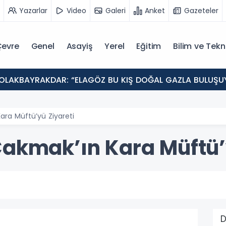
Yazarlar
Video
Galeri
Anket
Gazeteler
evre
Genel
Asayiş
Yerel
Eğitim
Bilim ve Tekn
ara Müftü’yü Ziyareti
Çakmak’ın Kara Müftü’
D