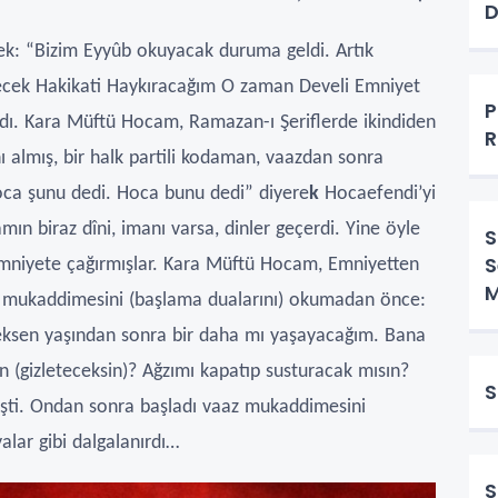
D
ek: “Bizim Eyyûb okuyacak duruma geldi. Artık
decek Hakikati Haykıracağım O zaman Develi Emniyet
P
dı. Kara Müftü Hocam, Ramazan-ı Şeriflerde ikindiden
R
ı almış, bir halk partili kodaman, vaazdan sonra
oca şunu dedi. Hoca bunu dedi” diyere
k
Hocaefendi’yi
ın biraz dîni, imanı varsa, dinler geçerdi. Yine öyle
S
S
 emniyete çağırmışlar. Kara Müftü Hocam, Emniyetten
M
az mukaddimesini (başlama dualarını) okumadan önce:
 Seksen yaşından sonra bir daha mı yaşayacağım. Bana
in (gizleteceksin)? Ağzımı kapatıp susturacak mısın?
S
işti. Ondan sonra başladı vaaz mukaddimesini
lar gibi dalgalanırdı…
S