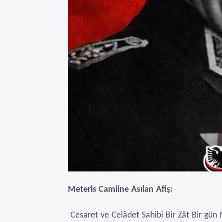
Meteris Camiine Asılan Afiş:
Cesaret ve Celâdet Sahibi Bir Zât Bir g