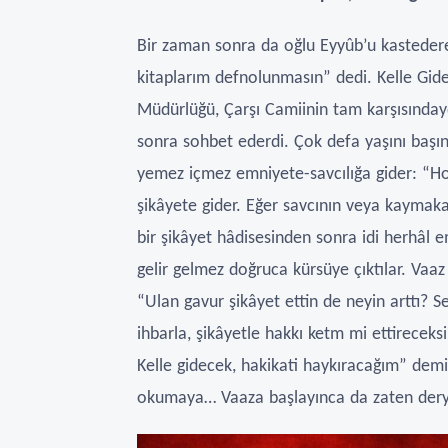
Bir zaman sonra da oğlu Eyyûb’u kasteder
kitaplarım defnolunmasın” dedi. Kelle Gi
Müdürlüğü, Çarşı Camiinin tam karşısınday
sonra sohbet ederdi. Çok defa yaşını başın
yemez içmez emniyete-savcılığa gider: “H
şikâyete gider. Eğer savcının veya kaymakam
bir şikâyet hâdisesinden sonra idi herhâl
gelir gelmez doğruca kürsüye çıktılar. Va
“Ulan gavur şikâyet ettin de neyin arttı?
ihbarla, şikâyetle hakkı ketm mi ettireceks
Kelle gidecek, hakikati haykıracağım” dem
okumaya… Vaaza başlayınca da zaten derya