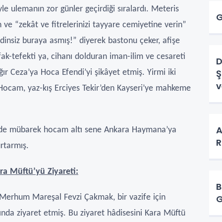
e ulemanın zor günler geçirdiği sıralardı. Meteris
G
ve “zekât ve fitrelerinizi tayyare cemiyetine verin”
 dinsiz buraya asmış!” diyerek bastonu çeker, afişe
ak-tefekti ya, cihanı dolduran iman-ilim ve cesareti
D
Ş
r Ceza’ya Hoca Efendi’yi şikâyet etmiş. Yirmi iki
v
Hocam, yaz-kış Erciyes Tekir’den Kayseri’ye mahkeme
A
de mübarek hocam altı sene Ankara Haymana’ya
rtarmış.
a Müftü’yü Ziyareti:
B
erhum Mareşal Fevzi Çakmak, bir vazife için
da ziyaret etmiş. Bu ziyaret hâdisesini Kara Müftü