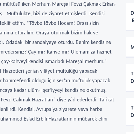
 müftüsü iken Merhum Mareşal Fevzi Çakmak Erkan-
D
. Müftülükte, bizi de ziyaret etmişlerdi. Kendisi
B
teklif ettim. “Tövbe tövbe Hocam! Orası sizin
akamına oturalım. Oraya oturmak bizim hak ve
dı. Odadaki bir sandalyeye oturdu. Benim kendisine
M
mredersiniz? Çay mı? Kahve mi? Ulemamıza hizmet
 çay-kahveyi kendisi ısmarladı Mareşal merhum.”
 Hazretleri şer’an vilâyet müftülüğü yapacak
T
D
 hanımefendi olduğu için şer’an müftülük yapacak
ıncaya kadar ulûm-ı şer’iyyeyi kendisine okutmuş.
evzi Çakmak Hazratları” diye yâd ederlerdi. Tarîkat
T
enilirdi. Kendisi, Avrupa’ya ziyarete veya harbe
D
uhammed Es’ad Erbilî Hazratlarının mübarek elini