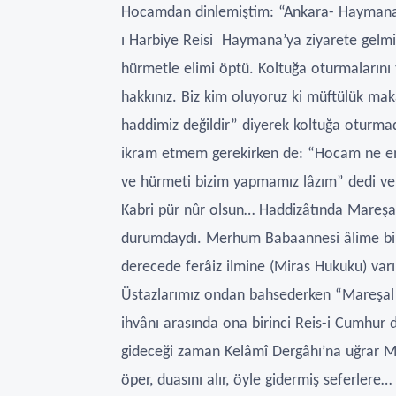
Hocamdan dinlemiştim: “Ankara- Haymana
ı Harbiye Reisi Haymana’ya ziyarete gelmiş
hürmetle elimi öptü. Koltuğa oturmalarını 
hakkınız. Biz kim oluyoruz ki müftülük m
haddimiz değildir” diyerek koltuğa oturma
ikram etmem gerekirken de: “Hocam ne e
ve hürmeti bizim yapmamız lâzım” dedi ve
Kabri pür nûr olsun… Haddizâtında Mareşal
durumdaydı. Merhum Babaannesi âlime bir
derecede ferâiz ilmine (Miras Hukuku) var
Üstazlarımız ondan bahsederken “Mareşal F
ihvânı arasında ona birinci Reis-i Cumhur d
gideceği zaman Kelâmî Dergâhı’na uğrar M
öper, duasını alır, öyle gidermiş seferlere…