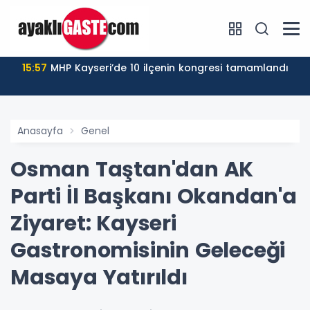
15:57
MHP Kayseri’de 10 ilçenin kongresi tamamlandı
Anasayfa
Genel
Osman Taştan'dan AK
Parti İl Başkanı Okandan'a
Ziyaret: Kayseri
Gastronomisinin Geleceği
Masaya Yatırıldı