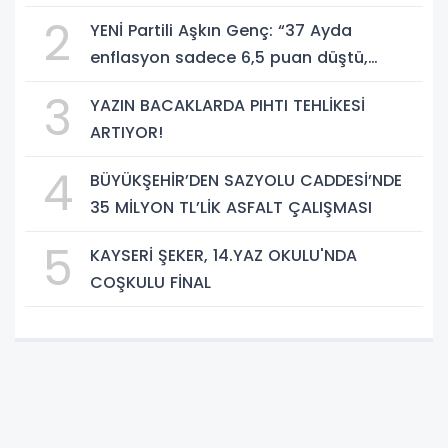
2
YENİ Partili Aşkın Genç: “37 Ayda
enflasyon sadece 6,5 puan düştü,
bedelini millet ödedi”
3
YAZIN BACAKLARDA PIHTI TEHLİKESİ
ARTIYOR!
4
BÜYÜKŞEHİR’DEN SAZYOLU CADDESİ’NDE
35 MİLYON TL’LİK ASFALT ÇALIŞMASI
5
KAYSERİ ŞEKER, 14.YAZ OKULU'NDA
COŞKULU FİNAL