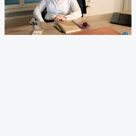
Melikgazi’de Güçlü Parti’ye Kadın Eli:
Fatma Karcı Göreve Atandı
Güçlü Parti Kadın Kolları’nda Yeni Dönem
Güçlü Parti Kayseri Kadın Kolları Başkanı
Nermin Çeçe’nin onayıyla, Melikgazi İlçe Kadın
Kolları Başkanlığı görevine Fatma Karcı atandı.
Atama, parti teşkilatında memnuniyetle
karşılanırken, yeni dönemde kadınların
siyasetteki etkinliğinin daha da artırılması