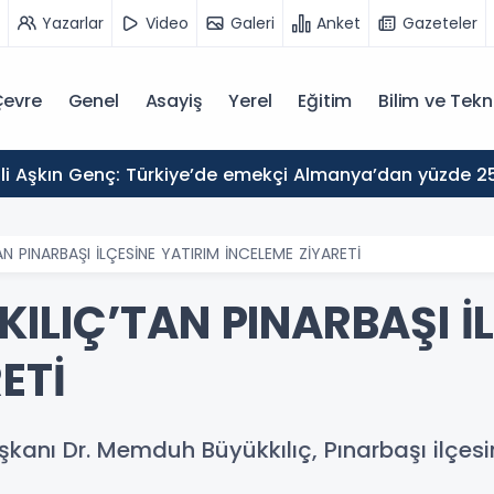
Yazarlar
Video
Galeri
Anket
Gazeteler
evre
Genel
Asayiş
Yerel
Eğitim
Bilim ve Tekn
N PINARBAŞI İLÇESİNE YATIRIM İNCELEME ZİYARETİ
ILIÇ’TAN PINARBAŞI İL
ETİ
kanı Dr. Memduh Büyükkılıç, Pınarbaşı ilçesin