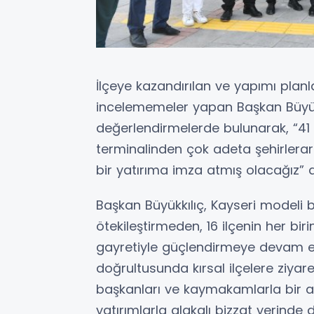
İlçeye kazandırılan ve yapımı planla
incelememeler yapan Başkan Büyükk
değerlendirmelerde bulunarak, “41 il
terminalinden çok adeta şehirlerar
bir yatırıma imza atmış olacağız” d
Başkan Büyükkılıç, Kayseri modeli b
ötekileştirmeden, 16 ilçenin her bir
gayretiyle güçlendirmeye devam ediy
doğrultusunda kırsal ilçelere ziyare
başkanları ve kaymakamlarla bir ar
yatırımlarla alakalı bizzat yerin