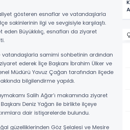
K
A
aliyet gösteren esnaflar ve vatandaşlarla
e sakinlerinin ilgi ve sevgisiyle karşılaştı.
 eden Büyükkılıç, esnafları da ziyaret
Ç
i.
ve vatandaşlarla samimi sohbetinin ardından
ı ziyaret ederek İlçe Başkanı İbrahim Ülker ve
 Genel Müdürü Yavuz Çağan tarafından ilçede
hakkında bilgilendirme yapıldı.
Kaymakamı Salih Ağar’ı makamında ziyaret
Başkanı Deniz Yağan ile birlikte ilçeye
rımlara dair istişarelerde bulundu.
oğal güzelliklerinden Göz Şelalesi ve Mesire