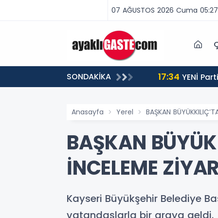
07 AĞUSTOS 2026 Cuma 05:27
Ç
17:34
SONDAKİKA
 BİNLERCE CEZA
YENİ Partili Aşkın Genç: Türkiye’de emekçi Almanya’dan yüzde 25 fazla çalışıyor, asgari ücret ayın 18
gününe yetiyor
Anasayfa
Yerel
BAŞKAN BÜYÜKKILIÇ’TA
BAŞKAN BÜYÜKK
İNCELEME ZİYAR
Kayseri Büyükşehir Belediye Baş
vatandaşlarla bir araya geldi.