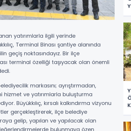
Y
nan yatırımlarla ilgili yerinde
ılıç, Terminal Binası şantiye alanında
in geçiş noktasındayız. Bir ilçe
ası terminal özelliği taşıyacak olan önemli
edi.
elediyecilik markasını; ayrıştırmadan,
Y
ini hizmet ve yatırımlarla buluşturma
Ö
or. Büyükkılıç, kırsalı kalkındırma vizyonu
K
tler gerçekleştirerek, ilçe belediye
D
aya gelip, yapılan ve yapılacak olan
de değerlendirmelerde bulunmaya özen