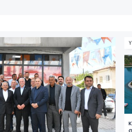
Y
K
G