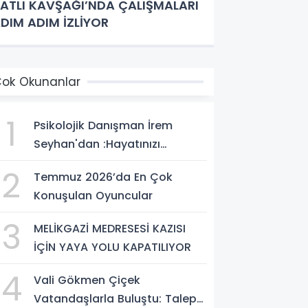
ATLI KAVŞAĞI’NDA ÇALIŞMALARI
DIM ADIM İZLİYOR
ok Okunanlar
1
Psikolojik Danışman İrem
Seyhan'dan :Hayatınızı
Değiştirecek Çağrı:
2
Temmuz 2026’da En Çok
Potansiyelinizi Keşfetmek İçin
Konuşulan Oyuncular
İlk Adımı Atın!
3
MELİKGAZİ MEDRESESİ KAZISI
İÇİN YAYA YOLU KAPATILIYOR
4
Vali Gökmen Çiçek
Vatandaşlarla Buluştu: Talep