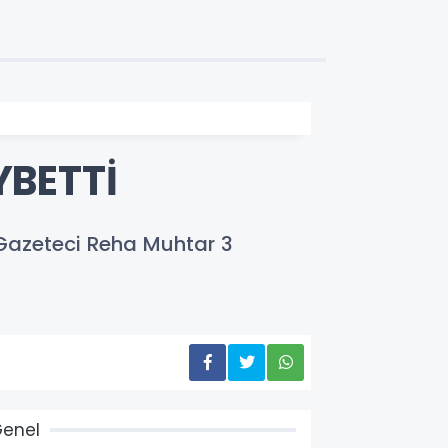
YBETTİ
Gazeteci Reha Muhtar 3
enel