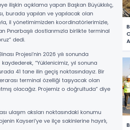
ye ilişkin açıklama yapan Başkan Büyükkılıç,
sı, burada yapılan ve yapılacak olan
a, il yönetimimizden koordinatörlerimizle,
B
 Pınarbaşılı dostlarımızla birlikte terminal
C
ruz” dedi.
A
Binası Projesi’nin 2026 yılı sonunda
kaydederek, “Yüklenicimiz, yıl sonuna
urada 41 tane ilin geçiş noktasındayız. Bir
erarası terminal özelliği taşıyacak olan
tmış olacağız. Projemiz o doğrultuda” diye
arası ulaşım aksları noktasındaki konumu
ojenin Kayseri’ye ve ilçe sakinlerine hayırlı,
B