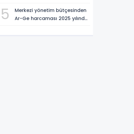
ve Önerileri Yerinde Dinledi
5
Merkezi yönetim bütçesinden
Ar-Ge harcaması 2025 yılında
253 milyar 544 milyon TL oldu