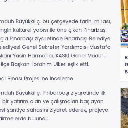
mduh Büyükkılıç, bu çerçevede tarihi mirası,
ngin kültürel yapısı ile öne çıkan Pınarbaşı
lıç’a Pınarbaşı ziyaretinde Pınarbaşı Belediye
elediyesi Genel Sekreter Yardımcısı Mustafa
aşkanı Yasin Harmancı, KASKİ Genel Müdürü
B
çe Başkanı İbrahim Ülker eşlik etti.
G
B
nal Binası Projesi’ne İnceleme
Y
duh Büyükkılıç, Pınbarbaşı ziyaretinde ilk
 bir yatırım olan ve çalışmaları başlayan
esi şantiye sahasını ziyaret ederek, projeye
dirmelerde bulundu.