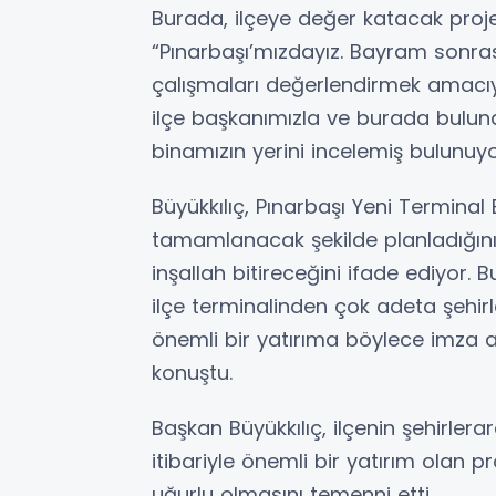
Burada, ilçeye değer katacak proje
“Pınarbaşı’mızdayız. Bayram sonra
çalışmaları değerlendirmek amacıyl
ilçe başkanımızla ve burada bulunan
binamızın yerini incelemiş bulunuyo
Büyükkılıç, Pınarbaşı Yeni Terminal 
tamamlanacak şekilde planladığını 
inşallah bitireceğini ifade ediyor. B
ilçe terminalinden çok adeta şehirl
önemli bir yatırıma böylece imza a
konuştu.
Başkan Büyükkılıç, ilçenin şehirler
itibariyle önemli bir yatırım olan pr
uğurlu olmasını temenni etti.