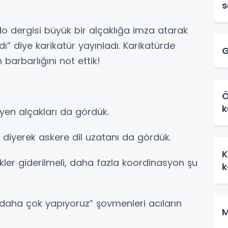
s
o dergisi büyük bir alçaklığa imza atarak
 diye karikatür yayınladı. Karikatürde
G
n barbarlığını not ettik!
Ö
k
yen alçakları da gördük.
” diyerek askere dil uzatanı da gördük.
K
kler giderilmeli, daha fazla koordinasyon şu
 daha çok yapıyoruz” şovmenleri acıların
M