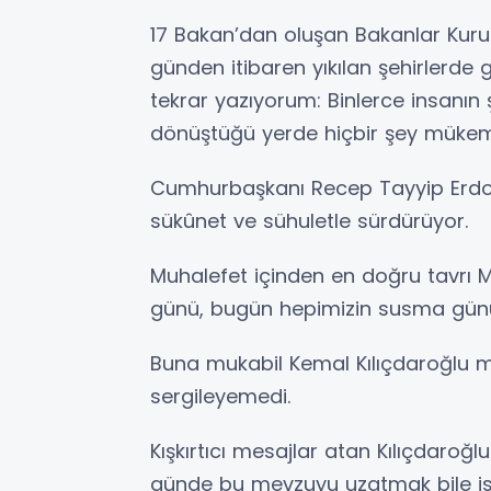
17 Bakan’dan oluşan Bakanlar Kurul
günden itibaren yıkılan şehirlerde 
tekrar yazıyorum: Binlerce insanın 
dönüştüğü yerde hiçbir şey mükem
Cumhurbaşkanı Recep Tayyip Erdo
sükûnet ve sühuletle sürdürüyor.
Muhalefet içinden en doğru tavrı 
günü, bugün hepimizin susma günü”
Buna mukabil Kemal Kılıçdaroğlu m
sergileyemedi.
Kışkırtıcı mesajlar atan Kılıçdaroğlu
günde bu mevzuyu uzatmak bile i