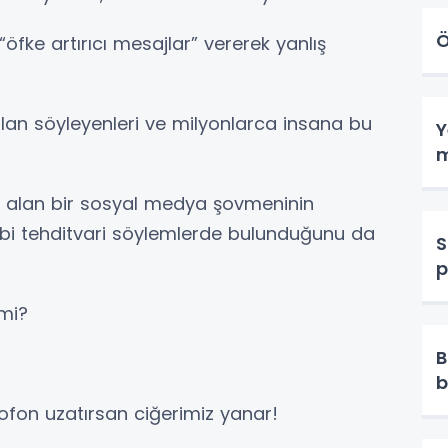
Ö
ke artırıcı mesajlar” vererek yanlış
alan söyleyenleri ve milyonlarca insana bu
Y
m
e alan bir sosyal medya şovmeninin
ibi tehditvari söylemlerde bulunduğunu da
S
p
 mi?
B
b
on uzatırsan ciğerimiz yanar!