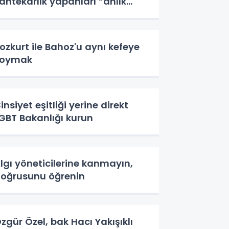
ahtekarlık yapanları “anlık
larak” açıklayacak.
ozkurt ile Bahoz'u aynı kefeye
koymak
insiyet eşitliği yerine direkt
GBT Bakanlığı kurun
lgı yöneticilerine kanmayın,
oğrusunu öğrenin
zgür Özel, bak Hacı Yakışıklı