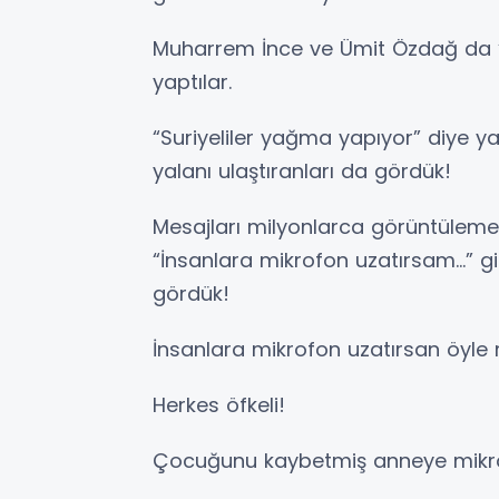
Muharrem İnce ve Ümit Özdağ da “öf
yaptılar.
“Suriyeliler yağma yapıyor” diye y
yalanı ulaştıranları da gördük!
Mesajları milyonlarca görüntülem
“İnsanlara mikrofon uzatırsam…” g
gördük!
İnsanlara mikrofon uzatırsan öyle
Herkes öfkeli!
Çocuğunu kaybetmiş anneye mikrof