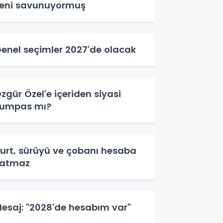
eni savunuyormuş
enel seçimler 2027'de olacak
zgür Özel'e içeriden siyasi
umpas mı?
urt, sürüyü ve çobanı hesaba
katmaz
esaj: "2028'de hesabım var"