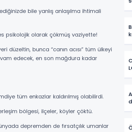
s
o
ediğinizde bile yanlış anlaşılma ihtimali
B
 psikolojik olarak çökmüş vaziyette!
eri düzeltin, bunca “canın acısı” tüm ülkeyi
devam edecek, en son mağdura kadar
C
L
A
diye tüm enkazlar kaldırılmış olabilirdi.
d
rleşim bölgesi, ilçeler, köyler çöktü.
 dünyada depremden de fırsatçılık umanlar
Ö