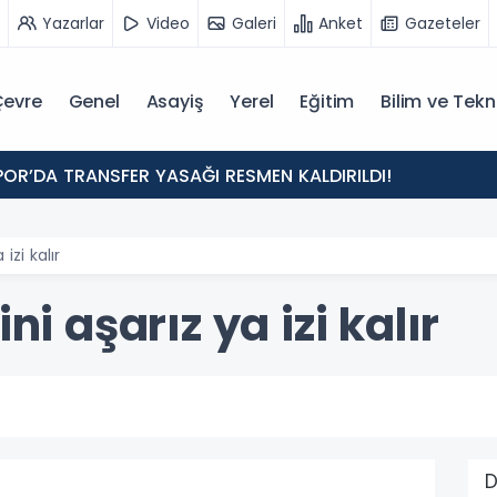
Yazarlar
Video
Galeri
Anket
Gazeteler
evre
Genel
Asayiş
Yerel
Eğitim
Bilim ve Tekn
POR’DA TRANSFER YASAĞI RESMEN KALDIRILDI!
izi kalır
ni aşarız ya izi kalır
D