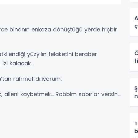
A
ç
lerce binanın enkaza dönüştüğü yerde hiçbir
Ö
etkilendiği yüzyılın felaketini beraber
f
 izi kalacak…
h’tan rahmet diliyorum.
Ş
, aileni kaybetmek… Rabbim sabırlar versin…
n
T
b