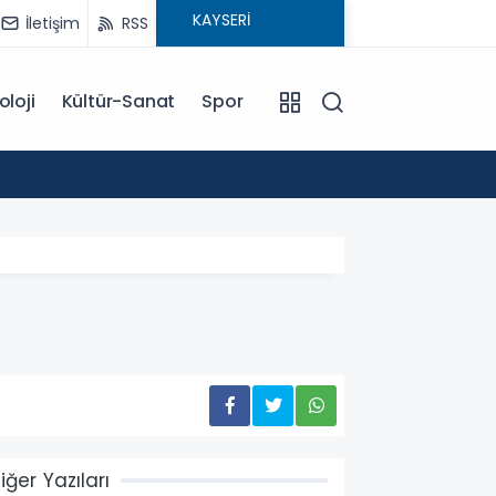
İletişim
RSS
oloji
Kültür-Sanat
Spor
18:00
EĞİTİM KOÇU İREM SEYHAN'DAN DİKKAT ÇEKEN AÇIKLAMA: BAŞARI SADECE ÇALIŞMAKLA DEĞİL, DOĞRU
YÖNLENMEKLE
iğer Yazıları