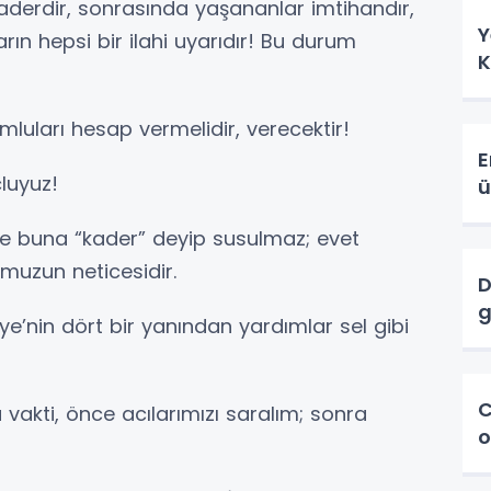
aderdir, sonrasında yaşananlar imtihandır,
Y
rın hepsi bir ilahi uyarıdır! Bu durum
K
luları hesap vermelidir, verecektir!
E
luyuz!
ü
se buna “kader” deyip susulmaz; evet
muzun neticesidir.
D
g
iye’nin dört bir yanından yardımlar sel gibi
C
vakti, önce acılarımızı saralım; sonra
o