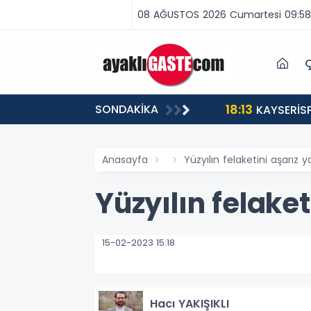
08 AĞUSTOS 2026 Cumartesi 09:58
Ç
18:13
SONDAKİKA
ABA VAR, MÜCADELE VAR!”
KAYSERİS
Anasayfa
Yüzyılın felaketini aşarız ya 
Yüzyılın felaketi
15-02-2023 15:18
Hacı YAKIŞIKLI