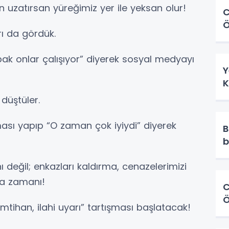
 uzatırsan yüreğimiz yer ile yeksan olur!
C
Ö
ı da gördük.
k onlar çalışıyor” diyerek sosyal medyayı
Y
K
düştüler.
rması yapıp “O zaman çok iyiydi” diyerek
B
b
değil; enkazları kaldırma, cenazelerimizi
ma zamanı!
C
Ö
 imtihan, ilahi uyarı” tartışması başlatacak!