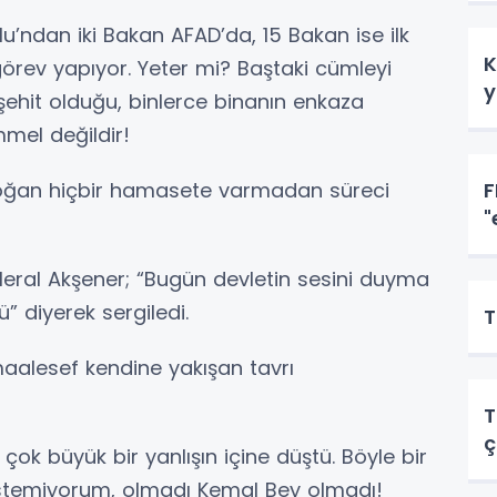
u’ndan iki Bakan AFAD’da, 15 Bakan ise ilk
K
görev yapıyor. Yeter mi? Baştaki cümleyi
y
şehit olduğu, binlerce binanın enkaza
mel değildir!
ğan hiçbir hamasete varmadan süreci
F
"
Meral Akşener; “Bugün devletin sesini duyma
 diyerek sergiledi.
T
aalesef kendine yakışan tavrı
T
ç
 çok büyük bir yanlışın içine düştü. Böyle bir
stemiyorum, olmadı Kemal Bey olmadı!