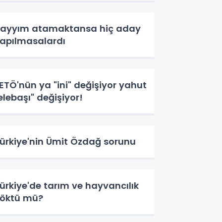
ayyım atamaktansa hiç aday
apılmasalardı
ETÖ'nün ya "ini" değişiyor yahut
elebaşı" değişiyor!
ürkiye'nin Ümit Özdağ sorunu
ürkiye'de tarım ve hayvancılık
öktü mü?