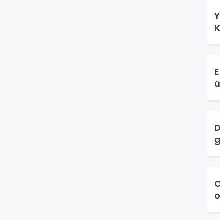
Y
K
E
ü
D
g
C
o