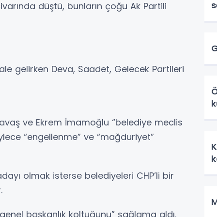
s
varında düştü, bunların çoğu Ak Partili
G
le gelirken Deva, Saadet, Gelecek Partileri
Ö
k
Yavaş ve Ekrem İmamoğlu “belediye meclis
ylece “engellenme” ve “mağduriyet”
K
ayı olmak isterse belediyeleri CHP’li bir
.
M
genel başkanlık koltuğunu” sağlama aldı.