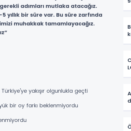
s
 gerekli adımları mutlaka atacağız.
o
 yıllık bir süre var. Bu süre zarfında
lerimizi muhakkak tamamlayacağız.
B
ız”
C
L
Türkiye'ye yakışır olgunlukla geçti
A
d
yük bir oy farkı beklenmiyordu
klenmiyordu
Ö