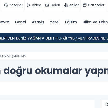
Yazarlar
Video
Galeri
Anket
Gazeteler
evre
Genel
Asayiş
Yerel
Eğitim
Bilim ve Tekn
ERİ’DEN DENİZ YAĞAN’A SERT TEPKİ! “SEÇMEN İRADESİN
kumalar yapmak
n doğru okumalar ya
D