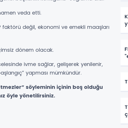
mamen veda etti.
K
y
 faktörü değil, ekonomi ve emekli maaşları
F
eçimsiz dönem olacak.
"
elesinde ivme sağlar, gelişerek yenilenir,
r başlangıç” yapması mümkündür.
T
itmezler” söyleminin içinin boş olduğu
z öyle yönetilirsiniz.
T
ç