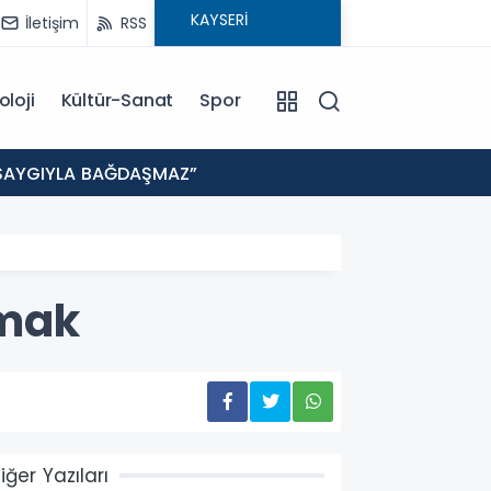
İletişim
RSS
oloji
Kültür-Sanat
Spor
19:35
E SAYGIYLA BAĞDAŞMAZ”
KAYSE
pmak
iğer Yazıları