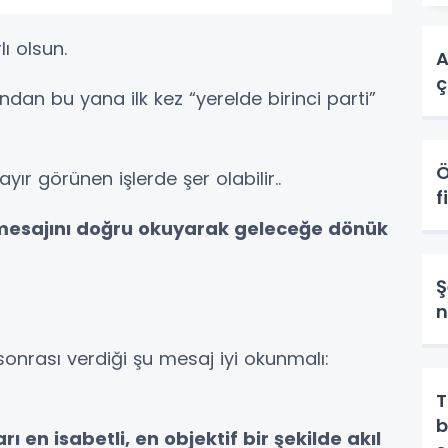
ı olsun.
A
ç
nundan bu yana ilk kez “yerelde birinci parti”
Ö
ayır görünen işlerde şer olabilir..
f
 mesajını doğru okuyarak geleceğe dönük
Ş
n
nrası verdiği şu mesaj iyi okunmalı:
T
b
ı en isabetli, en objektif bir şekilde akıl