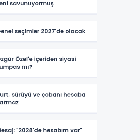
eni savunuyormuş
enel seçimler 2027'de olacak
zgür Özel'e içeriden siyasi
umpas mı?
urt, sürüyü ve çobanı hesaba
katmaz
esaj: "2028'de hesabım var"