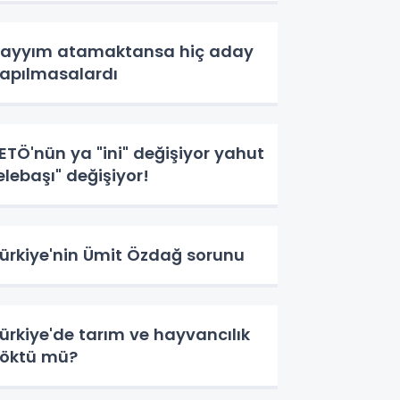
ayyım atamaktansa hiç aday
apılmasalardı
ETÖ'nün ya "ini" değişiyor yahut
elebaşı" değişiyor!
ürkiye'nin Ümit Özdağ sorunu
ürkiye'de tarım ve hayvancılık
öktü mü?