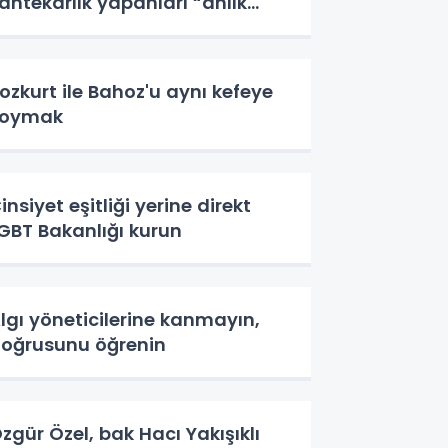
ahtekarlık yapanları “anlık
larak” açıklayacak.
ozkurt ile Bahoz'u aynı kefeye
koymak
insiyet eşitliği yerine direkt
GBT Bakanlığı kurun
lgı yöneticilerine kanmayın,
oğrusunu öğrenin
zgür Özel, bak Hacı Yakışıklı