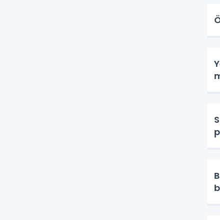
Ö
Y
m
S
p
B
b