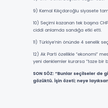
9) Kemal Kılıçdaroğlu siyasete ta
10) Seçimi kazanan tek başına CHP
ciddi anlamda sandığa etki etti.
11) Türkiye’nin önünde 4 senelik s
12) Ak Parti özellikle “ekonomi” mes
yeni denklemler kurarsa “taze bi
SON SÖZ: “Bunlar seçilseler de g
gözüktü. İşin özeti; neye layıksanı