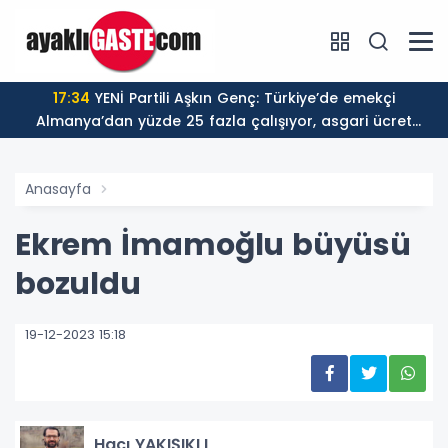
17:30
ALTYAPI ORHAN ÜLKE’YE EMANET
ret
Anasayfa
Ekrem İmamoğlu büyüsü
bozuldu
19-12-2023 15:18
Hacı YAKIŞIKLI