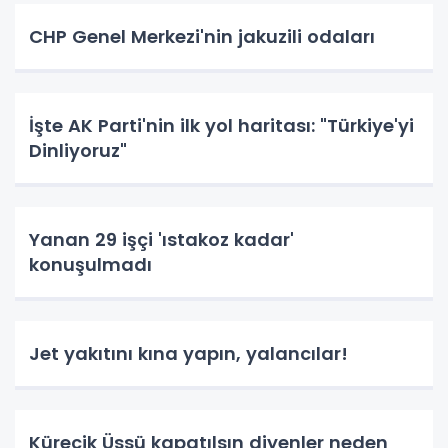
CHP Genel Merkezi'nin jakuzili odaları
İşte AK Parti'nin ilk yol haritası: "Türkiye'yi
Dinliyoruz"
Yanan 29 işçi 'ıstakoz kadar'
konuşulmadı
Jet yakıtını kına yapın, yalancılar!
Kürecik Üssü kapatılsın diyenler neden