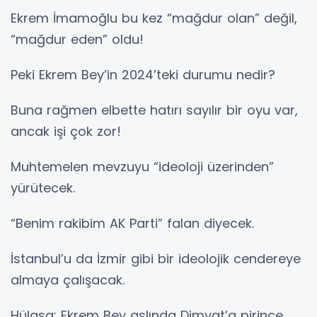
Ekrem İmamoğlu bu kez “mağdur olan” değil,
“mağdur eden” oldu!
Peki Ekrem Bey’in 2024’teki durumu nedir?
Buna rağmen elbette hatırı sayılır bir oyu var,
ancak işi çok zor!
Muhtemelen mevzuyu “ideoloji üzerinden”
yürütecek.
“Benim rakibim AK Parti” falan diyecek.
İstanbul’u da İzmir gibi bir ideolojik cendereye
almaya çalışacak.
Hülasa; Ekrem Bey aslında Dimyat’a pirince