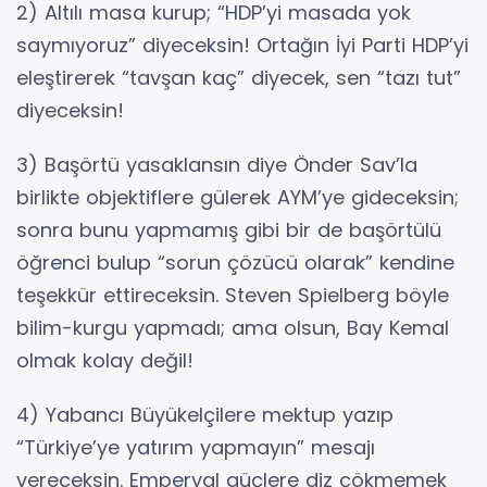
2) Altılı masa kurup; “HDP’yi masada yok
saymıyoruz” diyeceksin! Ortağın İyi Parti HDP’yi
eleştirerek “tavşan kaç” diyecek, sen “tazı tut”
diyeceksin!
3) Başörtü yasaklansın diye Önder Sav’la
birlikte objektiflere gülerek AYM’ye gideceksin;
sonra bunu yapmamış gibi bir de başörtülü
öğrenci bulup “sorun çözücü olarak” kendine
teşekkür ettireceksin. Steven Spielberg böyle
bilim-kurgu yapmadı; ama olsun, Bay Kemal
olmak kolay değil!
4) Yabancı Büyükelçilere mektup yazıp
“Türkiye’ye yatırım yapmayın” mesajı
vereceksin. Emperyal güçlere diz çökmemek