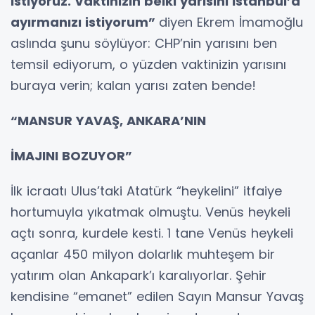
istiyoruz. Vaktinizin belki yarısını İstanbul’a
ayırmanızı istiyorum”
diyen Ekrem İmamoğlu
aslında şunu söylüyor: CHP’nin yarısını ben
temsil ediyorum, o yüzden vaktinizin yarısını
buraya verin; kalan yarısı zaten bende!
“MANSUR YAVAŞ, ANKARA’NIN
İMAJINI BOZUYOR”
İlk icraatı Ulus’taki Atatürk “heykelini” itfaiye
hortumuyla yıkatmak olmuştu. Venüs heykeli
açtı sonra, kurdele kesti. 1 tane Venüs heykeli
açanlar 450 milyon dolarlık muhteşem bir
yatırım olan Ankapark’ı karalıyorlar. Şehir
kendisine “emanet” edilen Sayın Mansur Yavaş