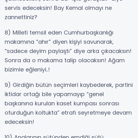
servis edeceksin! Bay Kemal olmayı ne
zannettiniz?
8) Milleti temsil eden Cumhurbaşkanlığı
makamına “ahır” diyen kişiyi savunarak,
“sadece deyim paylaştı” diye arka çıkacaksın!
Sonra da o makama talip olacaksın! Ağam
bizimle eğleniyi..!
9) Girdiğin bütün seçimleri kaybederek, partini
iktidar ortağı bile yapamayıp “genel
başkanına kurulan kaset kumpası sonrası
oturduğun koltukta” etrafı seyretmeye devam
edeceksin!
10) Analarının sütünden emdiği sütü