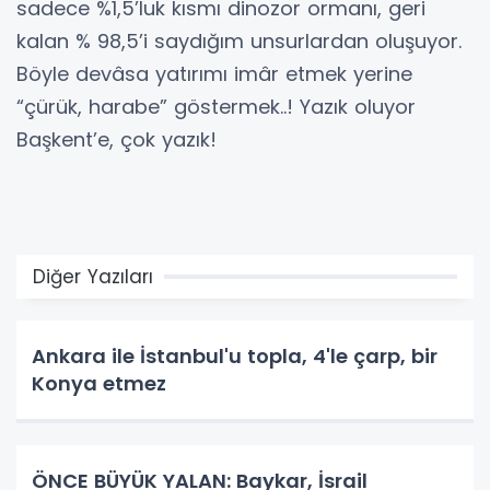
sadece %1,5’luk kısmı dinozor ormanı, geri
kalan % 98,5’i saydığım unsurlardan oluşuyor.
Böyle devâsa yatırımı imâr etmek yerine
“çürük, harabe” göstermek..! Yazık oluyor
Başkent’e, çok yazık!
Diğer Yazıları
Ankara ile İstanbul'u topla, 4'le çarp, bir
Konya etmez
ÖNCE BÜYÜK YALAN: Baykar, İsrail