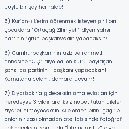
böyle bir şey herhalde!
5) Kur’an-ı Kerim öğrenmek isteyen pırıl pırıl
çocuklara “Ortaçağ Zihniyeti” diyen şahsı
partinin “grup başkanvekili” yapacaksın!
6) Cumhurbaşkanı’nın aziz ve rahmetli
annesine “O.Ç” diye edilen küfrü paylaşan
şahsı da partinin il başkanı yapacaksın!
Komutana selam, damara devam!
7) Diyarbakır’a gideceksin ama evlatları için
neredeyse 3 yıldır aralıksız nöbet tutan aileleri
ziyaret etmeyeceksin. Ailelerden birini çağırıp
onların rızası olmadan otel lobisinde fotoğraf
çekineceksin, sonra da “İşte görüştük” diye