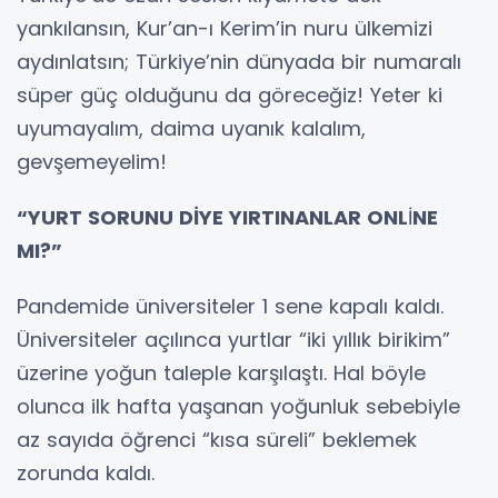
yankılansın, Kur’an-ı Kerim’in nuru ülkemizi
aydınlatsın; Türkiye’nin dünyada bir numaralı
süper güç olduğunu da göreceğiz! Yeter ki
uyumayalım, daima uyanık kalalım,
gevşemeyelim!
“YURT SORUNU DİYE YIRTINANLAR ONL
İ
NE
MI?”
Pandemide üniversiteler 1 sene kapalı kaldı.
Üniversiteler açılınca yurtlar “iki yıllık birikim”
üzerine yoğun taleple karşılaştı. Hal böyle
olunca ilk hafta yaşanan yoğunluk sebebiyle
az sayıda öğrenci “kısa süreli” beklemek
zorunda kaldı.