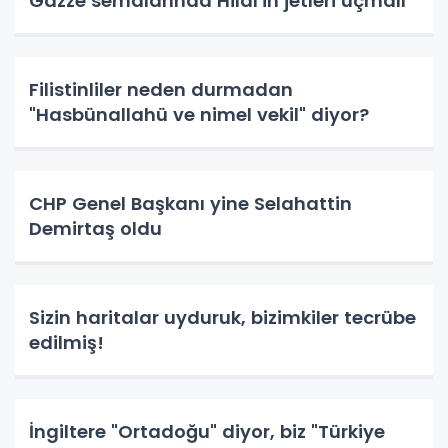
Gazze semalarında Hilâl'in jetleri uçmalı
Filistinliler neden durmadan
"Hasbünallahü ve nimel vekil" diyor?
CHP Genel Başkanı yine Selahattin
Demirtaş oldu
Sizin haritalar uyduruk, bizimkiler tecrübe
edilmiş!
İngiltere "Ortadoğu" diyor, biz "Türkiye