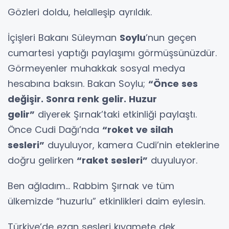
Gözleri doldu, helalleşip ayrıldık.
İçişleri Bakanı Süleyman
Soylu
’nun geçen
cumartesi yaptığı paylaşımı görmüşsünüzdür.
Görmeyenler muhakkak sosyal medya
hesabına baksın. Bakan Soylu;
“Önce ses
değişir. Sonra renk gelir. Huzur
gelir”
diyerek Şırnak’taki etkinliği paylaştı.
Önce Cudi Dağı’nda
“roket ve silah
sesleri”
duyuluyor, kamera Cudi’nin eteklerine
doğru gelirken
“raket sesleri”
duyuluyor.
Ben ağladım… Rabbim Şırnak ve tüm
ülkemizde “huzurlu” etkinlikleri daim eylesin.
Türkiye’de ezan sesleri kıyamete dek