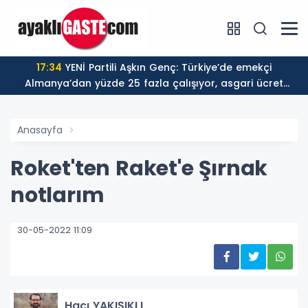
17:34
YENİ Partili Aşkın Genç: Türkiye’de emekçi
Almanya’dan yüzde 25 fazla çalışıyor, asgari ücret
ayın 18 gününe yetiyor
Anasayfa
Roket'ten Raket'e Şırnak
notlarım
30-05-2022 11:09
Hacı YAKIŞIKLI