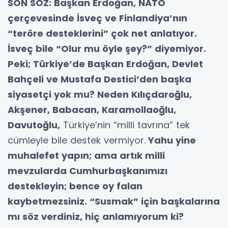
SON SÖZ: Başkan Erdoğan, NATO
çerçevesinde İsveç ve Finlandiya’nın
“teröre desteklerini” çok net anlatıyor.
İsveç bile “Olur mu öyle şey?” diyemiyor.
Peki; Türkiye’de Başkan Erdoğan, Devlet
Bahçeli ve Mustafa Destici’den başka
siyasetçi yok mu? Neden Kılıçdaroğlu,
Akşener, Babacan, Karamollaoğlu,
Davutoğlu,
Türkiye’nin “milli tavrına” tek
cümleyle bile destek vermiyor.
Yahu yine
muhalefet yapın; ama artık milli
mevzularda Cumhurbaşkanımızı
destekleyin; bence oy falan
kaybetmezsiniz. “Susmak” için başkalarına
mı söz verdiniz, hiç anlamıyorum ki?