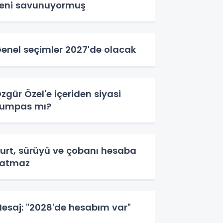
eni savunuyormuş
enel seçimler 2027'de olacak
zgür Özel'e içeriden siyasi
umpas mı?
urt, sürüyü ve çobanı hesaba
katmaz
esaj: "2028'de hesabım var"