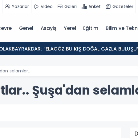
Yazarlar
Video
Galeri
Anket
Gazeteler
evre
Genel
Asayiş
Yerel
Eğitim
Bilim ve Tekn
dan selamlar..
ar.. Şuşa'dan selamla
D