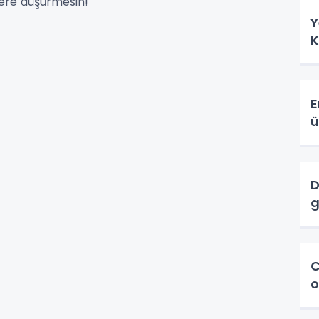
llere düşürmesin!
Y
K
E
ü
D
g
C
o