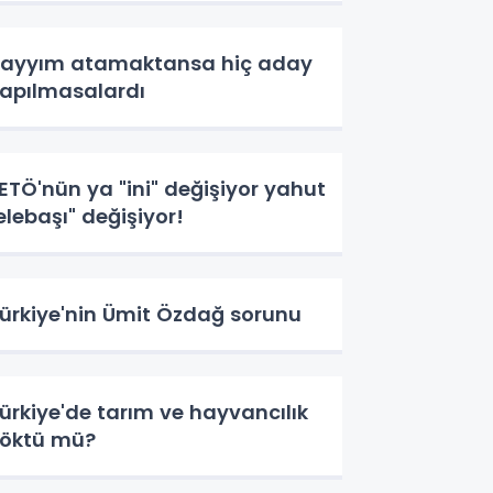
ayyım atamaktansa hiç aday
apılmasalardı
ETÖ'nün ya "ini" değişiyor yahut
elebaşı" değişiyor!
ürkiye'nin Ümit Özdağ sorunu
ürkiye'de tarım ve hayvancılık
öktü mü?