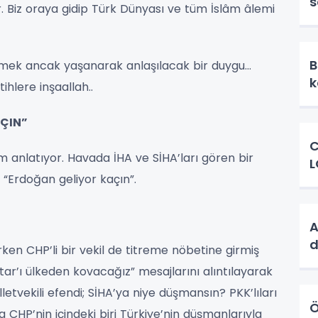
s
er. Biz oraya gidip Türk Dünyası ve tüm İslâm âlemi
o
B
rmek ancak yaşanarak anlaşılacak bir duygu...
ihlere inşaallah..
AÇIN”
C
 anlatıyor. Havada İHA ve SİHA’ları gören bir
L
 “Erdoğan geliyor kaçın”.
A
d
ken CHP’li bir vekil de titreme nöbetine girmiş
tar’ı ülkeden kovacağız” mesajlarını alıntılayarak
etvekili efendi; SİHA’ya niye düşmansın? PKK’lıları
Ö
a CHP’nin içindeki biri Türkiye’nin düşmanlarıyla