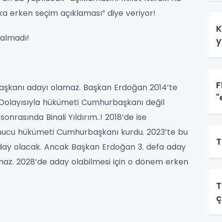
a erken seçim açıklaması” diye veriyor!
K
kalmadı!
y
F
aşkanı adayı olamaz. Başkan Erdoğan 2014’te
"
 Dolayısıyla hükümeti Cumhurbaşkanı değil
nrasında Binali Yıldırım..! 2018’de ise
ucu hükümeti Cumhurbaşkanı kurdu. 2023’te bu
T
day olacak. Ancak Başkan Erdoğan 3. defa aday
maz. 2028’de aday olabilmesi için o dönem erken
T
ç