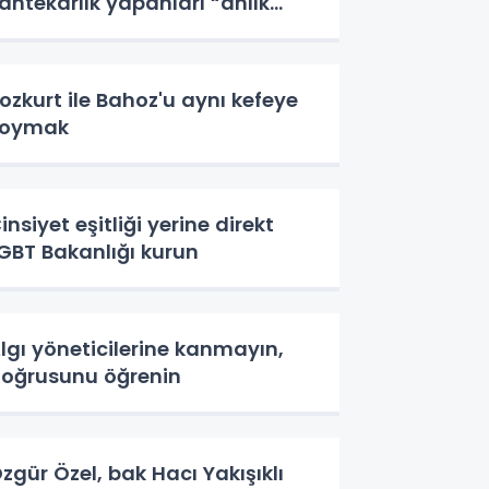
ahtekarlık yapanları “anlık
larak” açıklayacak.
ozkurt ile Bahoz'u aynı kefeye
koymak
insiyet eşitliği yerine direkt
GBT Bakanlığı kurun
lgı yöneticilerine kanmayın,
oğrusunu öğrenin
zgür Özel, bak Hacı Yakışıklı