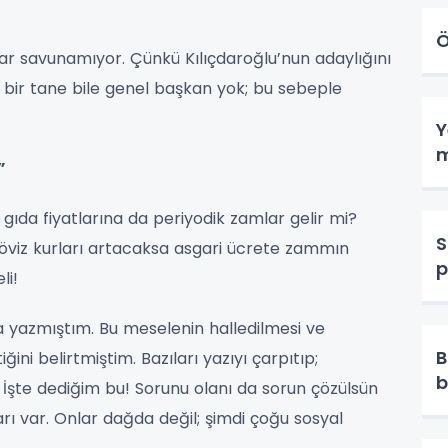
Ö
ar savunamıyor. Çünkü Kılıçdaroğlu’nun adaylığını
bir tane bile genel başkan yok; bu sebeple
Y
m
”
gıda fiyatlarına da periyodik zamlar gelir mi?
S
 döviz kurları artacaksa asgari ücrete zammın
p
li!
a yazmıştım. Bu meselenin halledilmesi ve
B
ni belirtmiştim. Bazıları yazıyı çarpıtıp;
b
. İşte dediğim bu! Sorunu olanı da sorun çözülsün
rı var. Onlar dağda değil; şimdi çoğu sosyal