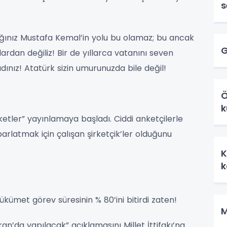
s
ınız Mustafa Kemal’in yolu bu olamaz; bu ancak
G
nlardan değiliz! Bir de yıllarca vatanını seven
dınız! Atatürk sizin umurunuzda bile değil!
Ö
k
etler” yayınlamaya başladı. Ciddi anketçilerle
arlatmak için çalışan şirketçik’ler olduğunu
K
ümet görev süresinin % 80’ini bitirdi zaten!
M
n’da yapılacak” açıklamasını Millet İttifakı’na