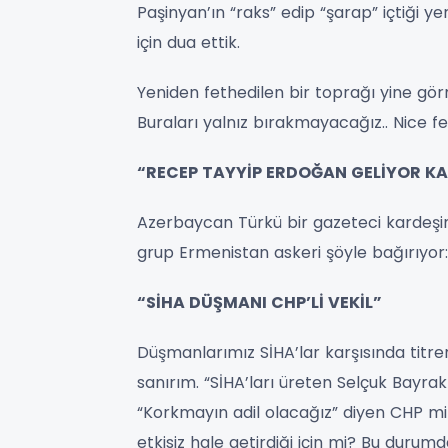
Paşinyan’ın “raks” edip “şarap” içtiği y
için dua ettik.
Yeniden fethedilen bir toprağı yine gö
Buraları yalnız bırakmayacağız.. Nice fet
“RECEP TAYYİP ERDOĞAN GELİYOR K
Azerbaycan Türkü bir gazeteci kardeşim
grup Ermenistan askeri şöyle bağırıyor:
“SİHA DÜŞMANI CHP’Lİ VEKİL”
Düşmanlarımız SİHA’lar karşısında titrer
sanırım. “SİHA’ları üreten Selçuk Bayrak
“Korkmayın adil olacağız” diyen CHP mill
etkisiz hale getirdiği için mi? Bu durumd