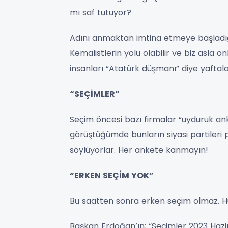
mı saf tutuyor?
Adını anmaktan imtina etmeye başladığ
Kemalistlerin yolu olabilir ve biz asla o
insanları “Atatürk düşmanı” diye yaftala
“SEÇİMLER”
Seçim öncesi bazı firmalar “uyduruk ank
görüştüğümde bunların siyasi partileri p
söylüyorlar. Her ankete kanmayın!
“ERKEN SEÇİM YOK”
Bu saatten sonra erken seçim olmaz. Hük
Başkan Erdoğan’ın; “Seçimler 2023 Hazira