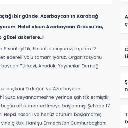
 açtığı bir günde, Azerbaycan’ın Karabağ
A
ç
ıyorum. Helal olsun Azerbaycan Ordusu’na,
güzel askerlere..!
 6 saat gittik, 6 saat dönüyoruz; toplam 12
Ö
f
ohbet ederek yolu tamamlıyoruz. Organizasyonu
zerbaycan Türkevi, Anadolu Yayıncılar Derneği
Ş
mhurbaşkanı Erdoğan ve Azerbaycan
n
hî Şuşa Beyannamesi’ne yerinde şahitlik etmiştik.
n bugün artık imar edilmeye başlanmış. Şehirde 17
T
r. Hepsi hasarlı ve henüz oturum başlamamış
b
 yine çıktık. Hani şu Ermenistan Cumhurbaşkanı