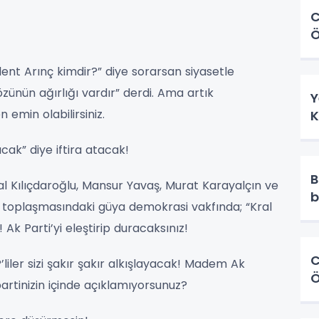
C
Ö
lent Arınç kimdir?” diye sorarsan siyasetle
özünün ağırlığı vardır” derdi. Ama artık
Y
 emin olabilirsiniz.
K
cak” diye iftira atacak!
B
l Kılıçdaroğlu, Mansur Yavaş, Murat Karayalçın ve
b
a toplaşmasındaki güya demokrasi vakfında; “Kral
 Ak Parti’yi eleştirip duracaksınız!
C
liler sizi şakır şakır alkışlayacak! Madem Ak
Ö
partinizin içinde açıklamıyorsunuz?