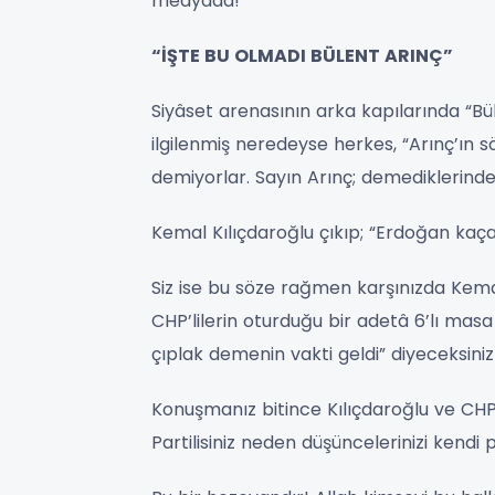
medyada!
“İŞTE BU OLMADI BÜLENT ARINÇ”
Siyâset arenasının arka kapılarında “Bü
ilgilenmiş neredeyse herkes, “Arınç’ın s
demiyorlar. Sayın Arınç; demediklerinden
Kemal Kılıçdaroğlu çıkıp; “Erdoğan kaça
Siz ise bu söze rağmen karşınızda Kema
CHP’lilerin oturduğu bir adetâ 6’lı mas
çıplak demenin vakti geldi” diyeceksiniz!
Konuşmanız bitince Kılıçdaroğlu ve CHP’
Partilisiniz neden düşüncelerinizi kendi 