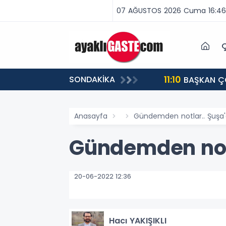
07 AĞUSTOS 2026 Cuma 16:46
Ç
11:10
SONDAKİKA
BAŞKAN ÇOLAKBAYRAKDAR: “ELAGÖZ BU KIŞ DOĞAL GAZLA BULUŞUYOR, KIRSALDA BÜYÜK DÖNÜŞÜM
BAŞLIYOR!”
Anasayfa
Gündemden notlar.. Şuşa'
Gündemden notl
20-06-2022 12:36
Hacı YAKIŞIKLI