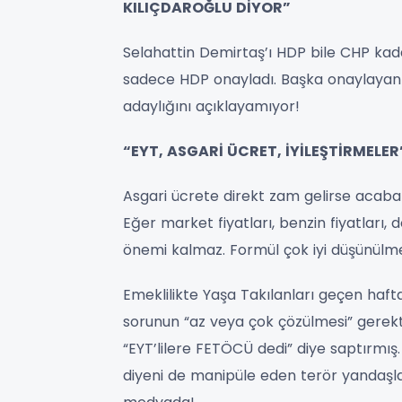
KILIÇDAROĞLU DİYOR”
Selahattin Demirtaş’ı HDP bile CHP kad
sadece HDP onayladı. Başka onaylayan 
adaylığını açıklayamıyor!
“EYT, ASGARİ ÜCRET, İYİLEŞTİRMELER
Asgari ücrete direkt zam gelirse acaba 
Eğer market fiyatları, benzin fiyatları,
önemi kalmaz. Formül çok iyi düşünülme
Emeklilikte Yaşa Takılanları geçen haft
sorunun “az veya çok çözülmesi” gerektiği
“EYT’lilere FETÖCÜ dedi” diye saptırmış
diyeni de manipüle eden terör yandaşla