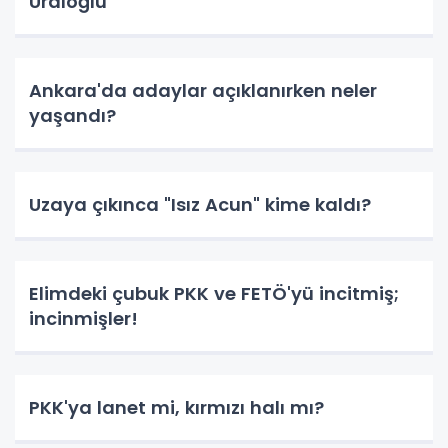
Uraloğlu
Ankara'da adaylar açıklanırken neler
yaşandı?
Uzaya çıkınca "Isız Acun" kime kaldı?
Elimdeki çubuk PKK ve FETÖ'yü incitmiş;
incinmişler!
PKK'ya lanet mi, kırmızı halı mı?