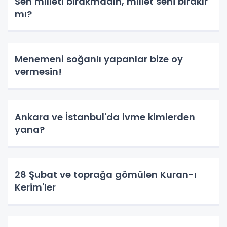
Sen milleti bırakmadın, millet seni bırakır
mı?
Menemeni soğanlı yapanlar bize oy
vermesin!
Ankara ve İstanbul'da ivme kimlerden
yana?
28 Şubat ve toprağa gömülen Kuran-ı
Kerim'ler