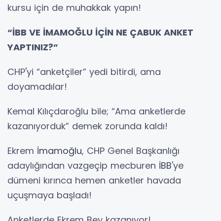
kursu için de muhakkak yapın!
“İBB VE İMAMOĞLU İÇİN NE ÇABUK ANKET
YAPTINIZ?”
CHP'yi “anketçiler” yedi bitirdi, ama
doyamadılar!
Kemal Kılıçdaroğlu bile; “Ama anketlerde
kazanıyorduk” demek zorunda kaldı!
Ekrem
İmamoğlu
, CHP Genel Başkanlığı
adaylığından vazgeçip mecburen
İBB
'ye
dümeni kırınca hemen anketler havada
uçuşmaya başladı!
Anketlerde Ekrem Bey kazanıyor!