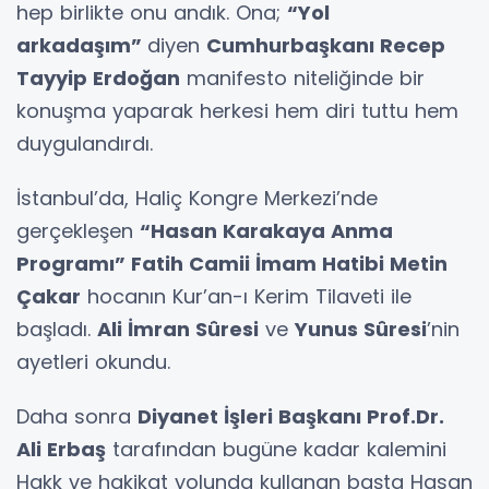
hep birlikte onu andık. Ona;
“Yol
arkadaşım”
diyen
Cumhurbaşkanı Recep
Tayyip Erdoğan
manifesto niteliğinde bir
konuşma yaparak herkesi hem diri tuttu hem
duygulandırdı.
İstanbul’da, Haliç Kongre Merkezi’nde
gerçekleşen
“Hasan Karakaya Anma
Programı” Fatih Camii İmam Hatibi Metin
Çakar
hocanın Kur’an-ı Kerim Tilaveti ile
başladı.
Ali İmran Sûresi
ve
Yunus Sûresi
’nin
ayetleri okundu.
Daha sonra
Diyanet İşleri Başkanı Prof.Dr.
Ali Erbaş
tarafından bugüne kadar kalemini
Hakk ve hakikat yolunda kullanan başta Hasan