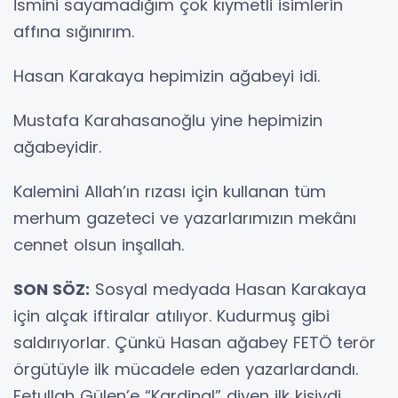
İsmini sayamadığım çok kıymetli isimlerin
affına sığınırım.
Hasan Karakaya hepimizin ağabeyi idi.
Mustafa Karahasanoğlu yine hepimizin
ağabeyidir.
Kalemini Allah’ın rızası için kullanan tüm
merhum gazeteci ve yazarlarımızın mekânı
cennet olsun inşallah.
SON SÖZ:
Sosyal medyada Hasan Karakaya
için alçak iftiralar atılıyor. Kudurmuş gibi
saldırıyorlar. Çünkü Hasan ağabey FETÖ terör
örgütüyle ilk mücadele eden yazarlardandı.
Fetullah Gülen’e “Kardinal” diyen ilk kişiydi.