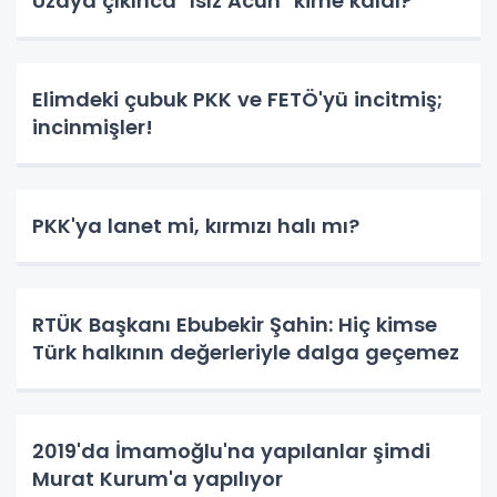
Uzaya çıkınca "Isız Acun" kime kaldı?
Elimdeki çubuk PKK ve FETÖ'yü incitmiş;
incinmişler!
PKK'ya lanet mi, kırmızı halı mı?
RTÜK Başkanı Ebubekir Şahin: Hiç kimse
Türk halkının değerleriyle dalga geçemez
2019'da İmamoğlu'na yapılanlar şimdi
Murat Kurum'a yapılıyor