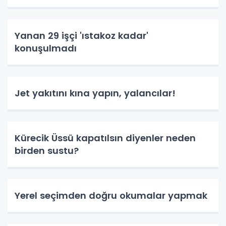
Yanan 29 işçi 'ıstakoz kadar'
konuşulmadı
Jet yakıtını kına yapın, yalancılar!
Kürecik Üssü kapatılsın diyenler neden
birden sustu?
Yerel seçimden doğru okumalar yapmak