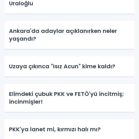
Uraloğlu
Ankara'da adaylar açıklanırken neler
yaşandı?
Uzaya çıkınca "Isız Acun" kime kaldı?
Elimdeki çubuk PKK ve FETÖ'yü incitmiş;
incinmişler!
PKK'ya lanet mi, kırmızı halı mı?