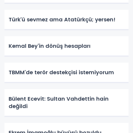
Türk'ü sevmez ama Atatürkçü; yersen!
Kemal Bey'in dönüş hesapları
TBMM'de terör destekçisi istemiyorum
Bülent Ecevit: Sultan Vahdettin hain
değildi
Ekrem İmamoğlu büyüsü bozuldu