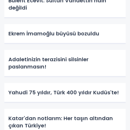
Bülent Ecevit: Sultan Vahdettin hain
değildi
Ekrem İmamoğlu büyüsü bozuldu
Adaletinizin terazisini silsinler
paslanmasın!
Yahudi 75 yıldır, Türk 400 yıldır Kudüs'te!
Katar'dan notlarım: Her taşın altından
çıkan Türkiye!