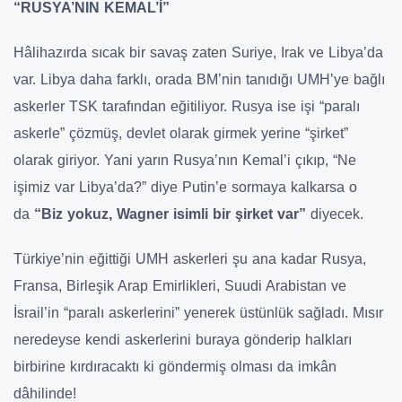
“RUSYA’NIN KEMAL’İ”
Hâlihazırda sıcak bir savaş zaten Suriye, Irak ve Libya’da
var. Libya daha farklı, orada BM’nin tanıdığı UMH’ye bağlı
askerler TSK tarafından eğitiliyor. Rusya ise işi “paralı
askerle” çözmüş, devlet olarak girmek yerine “şirket”
olarak giriyor. Yani yarın Rusya’nın Kemal’i çıkıp, “Ne
işimiz var Libya’da?” diye Putin’e sormaya kalkarsa o
da
“Biz yokuz, Wagner isimli bir şirket var”
diyecek.
Türkiye’nin eğittiği UMH askerleri şu ana kadar Rusya,
Fransa, Birleşik Arap Emirlikleri, Suudi Arabistan ve
İsrail’in “paralı askerlerini” yenerek üstünlük sağladı. Mısır
neredeyse kendi askerlerini buraya gönderip halkları
birbirine kırdıracaktı ki göndermiş olması da imkân
dâhilinde!