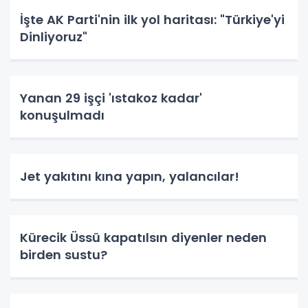
İşte AK Parti'nin ilk yol haritası: "Türkiye'yi
Dinliyoruz"
Yanan 29 işçi 'ıstakoz kadar'
konuşulmadı
Jet yakıtını kına yapın, yalancılar!
Kürecik Üssü kapatılsın diyenler neden
birden sustu?