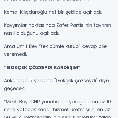
Kemal Kılıçdaroğlu net bir şekilde açıkladı.
Kayyımlar noktasında Zafer Partisi'nin tavrının
nasıl olduğunu açıkladı.
Ama Ümit Bey “tek cümle kurup” cevap bile
veremedi.
“GÖKÇEK ÇÖZSEYDİ KARDEŞİM”
Ankara'da 5 yıl daha "Gökçek çözseydi" diye
geçecek.
“Melih Bey; CHP yönetimine yan gelip en az 10
sene yatacak kadar hizmet üretmişsin, en az
50 yıllık üretmediğin için seni kınıyorum” falan