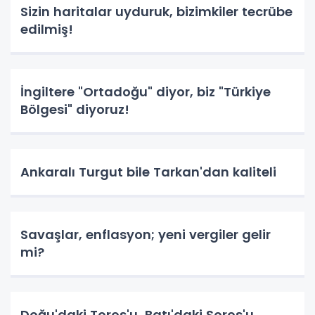
Sizin haritalar uyduruk, bizimkiler tecrübe
edilmiş!
İngiltere "Ortadoğu" diyor, biz "Türkiye
Bölgesi" diyoruz!
Ankaralı Turgut bile Tarkan'dan kaliteli
Savaşlar, enflasyon; yeni vergiler gelir
mi?
Doğu'daki Toros'u, Batı'daki Soros'u