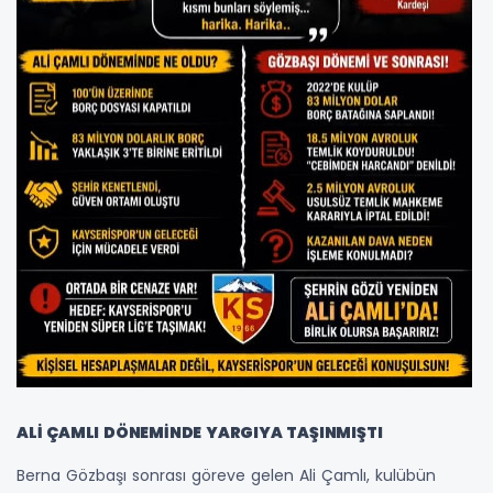
ALİ ÇAMLI DÖNEMİNDE YARGIYA TAŞINMIŞTI
Berna Gözbaşı sonrası göreve gelen Ali Çamlı, kulübün