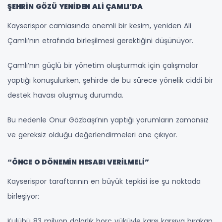
ŞEHRİN GÖZÜ YENİDEN ALİ ÇAMLI’DA
Kayserispor camiasında önemli bir kesim, yeniden Ali
Çamlı’nın etrafında birleşilmesi gerektiğini düşünüyor.
Çamlı’nın güçlü bir yönetim oluşturmak için çalışmalar
yaptığı konuşulurken, şehirde de bu sürece yönelik ciddi bir
destek havası oluşmuş durumda.
Bu nedenle Onur Gözbaşı’nın yaptığı yorumların zamansız
ve gereksiz olduğu değerlendirmeleri öne çıkıyor.
“ÖNCE O DÖNEMİN HESABI VERİLMELİ”
Kayserispor taraftarının en büyük tepkisi ise şu noktada
birleşiyor:
Kulübü 83 milyon dolarlık borç yüküyle karşı karşıya bırakan