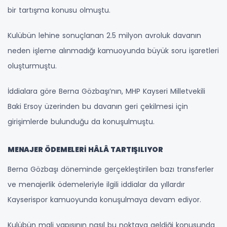
bir tartışma konusu olmuştu.
Kulübün lehine sonuçlanan 2.5 milyon avroluk davanın
neden işleme alınmadığı kamuoyunda büyük soru işaretleri
oluşturmuştu.
İddialara göre Berna Gözbaşı’nın, MHP Kayseri Milletvekili
Baki Ersoy üzerinden bu davanın geri çekilmesi için
girişimlerde bulunduğu da konuşulmuştu.
MENAJER ÖDEMELERİ HÂLÂ TARTIŞILIYOR
Berna Gözbaşı döneminde gerçekleştirilen bazı transferler
ve menajerlik ödemeleriyle ilgili iddialar da yıllardır
Kayserispor kamuoyunda konuşulmaya devam ediyor.
Kulübün mali yapısının nasıl bu noktaya geldiği konusunda