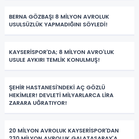
BERNA GÖZBAŞI 8 MİLYON AVROLUK
USULSÜZLÜK YAPMADIĞINI SÖYLEDİ!
KAYSERİSPOR'DA; 8 MİLYON AVRO'LUK
USULE AYKIRI TEMLİK KONULMUŞ!
ŞEHİR HASTANESİ'NDEKİ AÇ GÖZLÜ
HEKİMLER! DEVLETİ MİLYARLARCA LİRA
ZARARA UĞRATIYOR!
20 MİLYON AVROLUK KAYSERİSPOR'DAN
230 MİLYON AVROLUK GALATASARAY'A