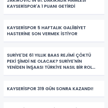
JAKİROVİC'İN 81. DAKİKADA HAMLESİ
KAYSERİSPOR'A 1 PUANI GETİRDİ
KAYSERİSPOR 5 HAFTALIK GALİİBİYET
HASTERİNE SON VERMEK İSTİYOR
SURİYE'DE 61 YILLIK BAAS REJİMİ ÇÖKTÜ
PEKİ ŞİMDİ NE OLACAK? SURİYE'NİN
YENİDEN İNŞAASI TÜRKİYE NASIL BİR ROL
ÜSTLENECEK!
KAYSERİSPOR 319 GÜN SONRA KAZANDI!