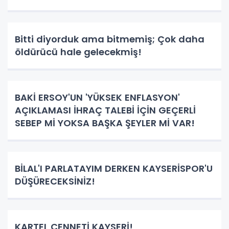
Bitti diyorduk ama bitmemiş; Çok daha
öldürücü hale gelecekmiş!
BAKİ ERSOY'UN 'YÜKSEK ENFLASYON'
AÇIKLAMASI İHRAÇ TALEBİ İÇİN GEÇERLİ
SEBEP Mİ YOKSA BAŞKA ŞEYLER Mİ VAR!
BİLAL'I PARLATAYIM DERKEN KAYSERİSPOR'U
DÜŞÜRECEKSİNİZ!
KARTEL CENNETİ KAYSERİ!