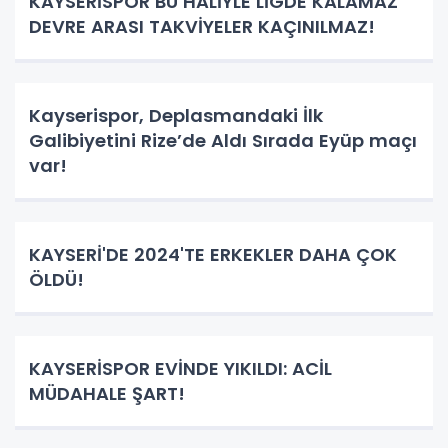
KAYSERİSPOR BU HALİYLE LİGDE KALAMAZ
DEVRE ARASI TAKVİYELER KAÇINILMAZ!
Kayserispor, Deplasmandaki İlk
Galibiyetini Rize’de Aldı Sırada Eyüp maçı
var!
KAYSERİ'DE 2024'TE ERKEKLER DAHA ÇOK
ÖLDÜ!
KAYSERİSPOR EVİNDE YIKILDI: ACİL
MÜDAHALE ŞART!