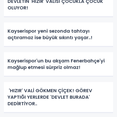
DEVLETİN 'HIZIR' VALİSİ ÇOCUKLA ÇOCUK
OLUYOR!
Kayserispor yeni sezonda tahtayı
açtıramaz ise büyük sıkıntı yaşar..!
Kayserispor'un bu akşam Fenerbahçe'yi
mağlup etmesi sürpriz olmaz!
'HIZIR' VALİ GÖKMEN ÇİÇEK! GÖREV
YAPTIĞI YERLERDE 'DEVLET BURADA'
DEDİRTİYOR..