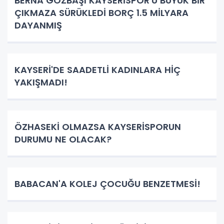
BERNA GÖZBAŞI KAYSERİSPOR'U BÜYÜK BİR
ÇIKMAZA SÜRÜKLEDİ BORÇ 1.5 MİLYARA
DAYANMIŞ
KAYSERİ'DE SAADETLİ KADINLARA HİÇ
YAKIŞMADI!
ÖZHASEKİ OLMAZSA KAYSERİSPORUN
DURUMU NE OLACAK?
BABACAN'A KOLEJ ÇOCUĞU BENZETMESİ!