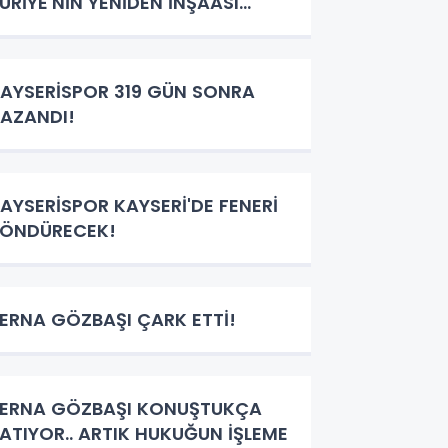
URİYE'NİN YENİDEN İNŞAASI
ÜRKİYE NASIL BİR ROL
STLENECEK!
AYSERİSPOR 319 GÜN SONRA
AZANDI!
AYSERİSPOR KAYSERİ'DE FENERİ
ÖNDÜRECEK!
ERNA GÖZBAŞI ÇARK ETTİ!
ERNA GÖZBAŞI KONUŞTUKÇA
ATIYOR.. ARTIK HUKUĞUN İŞLEME