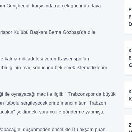
am Gençberliği karşısında gerçek gücünü ortaya
P
F
D
serispor Kulübü Başkanı Berna Gözbaşı'da dile
K
E
e kalma mücadelesi veren Kayserispor'un
G
birliği'nin maç sonucunu beklemek istemediklerini
K
i ile oynayacağı maç ile ilgili: ""Trabzonspor da büyük
İ
an futbolu sergileyeceklerine inancım tam. Trabzon
caktır" şeklindeki yorumu ile gönderme yapmıştı.
Z
 yapacağını düşünmeden öncelikle Bu akşam puan