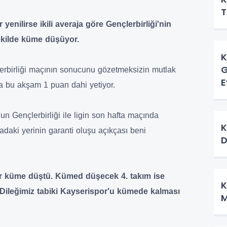
T
yenilirse ikili averaja göre Gençlerbirliği'nin
ekilde küme düşüyor.
K
G
rbirliği maçının sonucunu gözetmeksizin mutlak
E
'a bu akşam 1 puan dahi yetiyor.
n Gençlerbirliği ile ligin son hafta maçında
K
adaki yerinin garanti oluşu açıkçası beni
D
r küme düştü. Kümed düşecek 4. takım ise
K
 Dileğimiz tabiki Kayserispor'u kümede kalması
M