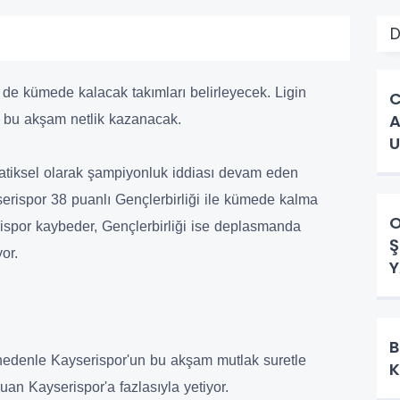
D
de kümede kalacak takımları belirleyecek. Ligin
C
A
 bu akşam netlik kazanacak.
U
C
tiksel olarak şampiyonluk iddiası devam eden
erispor 38 puanlı Gençlerbirliği ile kümede kalma
O
ispor kaybeder, Gençlerbirliği ise deplasmanda
Ş
yor.
Y
B
nedenle Kayserispor'un bu akşam mutlak suretle
K
an Kayserispor'a fazlasıyla yetiyor.