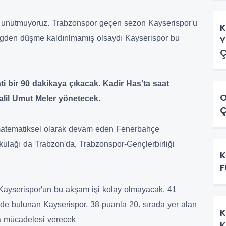
a unutmuyoruz. Trabzonspor geçen sezon Kayserispor'u
K
Y
gden düşme kaldırılmamış olsaydı Kayserispor bu
Ç
 bir 90 dakikaya çıkacak. Kadir Has'ta saat
O
alil Umut Meler yönetecek.
Ç
 matematiksel olarak devam eden Fenerbahçe
 kulağı da Trabzon'da, Trabzonspor-Gençlerbirliği
K
F
Kayserispor'un bu akşam işi kolay olmayacak. 41
inde bulunan Kayserispor, 38 puanla 20. sırada yer alan
K
ma mücadelesi verecek
K