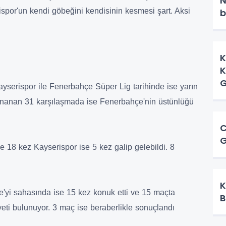
N
b
ispor'un kendi göbeğini kendisinin kesmesi şart. Aksi
K
K
G
serispor ile Fenerbahçe Süper Lig tarihinde ise yarın
ynanan 31 karşılaşmada ise Fenerbahçe'nin üstünlüğü
C
G
18 kez Kayserispor ise 5 kez galip gelebildi. 8
K
'yi sahasında ise 15 kez konuk etti ve 15 maçta
B
eti bulunuyor. 3 maç ise beraberlikle sonuçlandı