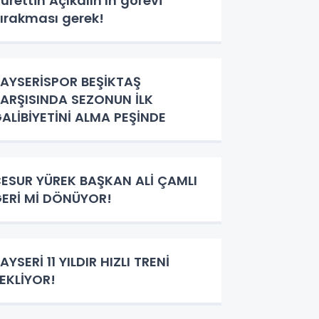
urettin Açıkalın'ın görevi
ırakması gerek!
AYSERİSPOR BEŞİKTAŞ
ARŞISINDA SEZONUN İLK
ALİBİYETİNİ ALMA PEŞİNDE
ESUR YÜREK BAŞKAN ALİ ÇAMLI
ERİ Mİ DÖNÜYOR!
AYSERİ 11 YILDIR HIZLI TRENİ
EKLİYOR!