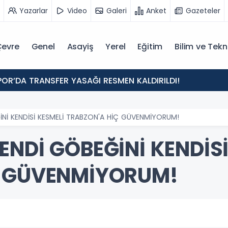
Yazarlar
Video
Galeri
Anket
Gazeteler
evre
Genel
Asayiş
Yerel
Eğitim
Bilim ve Tekn
POR’DA TRANSFER YASAĞI RESMEN KALDIRILDI!
İNİ KENDİSİ KESMELİ TRABZON'A HİÇ GÜVENMİYORUM!
NDİ GÖBEĞİNİ KENDİSİ
Ç GÜVENMİYORUM!