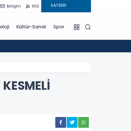
İletişim
RSS
oloji
Kültür-Sanat
Spor
18:00
EĞİTİM KOÇU İREM SEYHAN'DAN DİKKAT ÇEKEN AÇIKLAMA: BAŞARI SADECE ÇALIŞMAKLA DEĞİL, DOĞRU
YÖNLENMEKLE
 KESMELİ