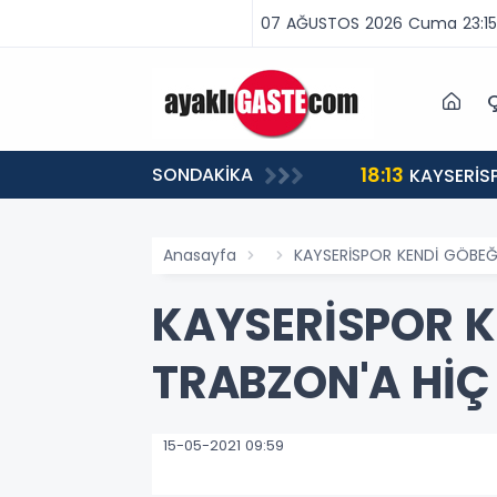
07 AĞUSTOS 2026 Cuma 23:15
Ç
18:13
SONDAKİKA
ABA VAR, MÜCADELE VAR!”
KAYSERİS
Anasayfa
KAYSERİSPOR KENDİ GÖBEĞ
KAYSERİSPOR KE
TRABZON'A Hİ
15-05-2021 09:59