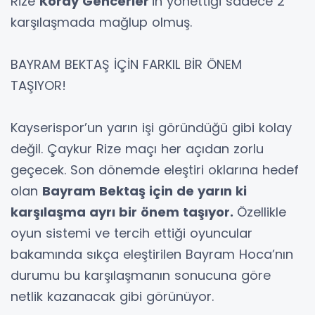
Rize
Koray Gencerler
’in yönettiği sadece 2
karşılaşmada mağlup olmuş.
BAYRAM BEKTAŞ İÇİN FARKIL BİR ÖNEM
TAŞIYOR!
Kayserispor’un yarın işi göründüğü gibi kolay
değil. Çaykur Rize maçı her açıdan zorlu
geçecek. Son dönemde eleştiri oklarına hedef
olan
Bayram Bektaş için de yarın ki
karşılaşma ayrı bir önem taşıyor.
Özellikle
oyun sistemi ve tercih ettiği oyuncular
bakamında sıkça eleştirilen Bayram Hoca’nın
durumu bu karşılaşmanın sonucuna göre
netlik kazanacak gibi görünüyor.