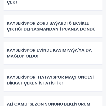
ÇEK!
KAYSERİSPOR ZORU BAŞARDI 6 EKSİKLE
ÇIKTIĞI DEPLASMANDAN 1 PUANLA DÖNDÜ
KAYSERİSPOR EVİNDE KASIMPAŞA'YA DA
MAĞLUP OLDU!
KAYSERİSPOR-HATAYSPOR MAÇI ÖNCESİ
DİKKAT ÇEKEN İSTATİSTİK!
ALİ ÇAMLI: SEZON SONUNU BEKLİYORUM