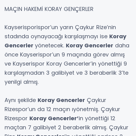
MAÇIN HAKEMİ KORAY GENÇERLER
Kayserisporispor’un yarın Çaykur Rize’nin
stadında oynayacağı karşılaşmayı ise
Koray
Gencerler
yönetecek.
Koray Gencerler
daha
önce Kayserispor’un 9 maçında görev almış
ve Kayserispor Koray Gencerler’in yönettiği 9
karşılaşmadan 3 galibiyet ve 3 beraberlik 3’te
yenilgi almış.
Aynı şekilde
Koray Gencerler
Çaykur
Rizespor’un da 12 maçın ıyönetmiş. Çaykur
Rizespor
Koray Gencerler’
in yönettiği 12
maçtan 7 galibiyet 2 beraberlik almış. Çaykur