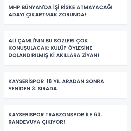
MHP BÜNYAN'DA İŞİ RİSKE ATMAYACAĞI
ADAYI ÇIKARTMAK ZORUNDA!
ALİ ÇAMLI'NIN BU SÖZLERİ ÇOK
KONUŞULACAK: KULÜP ÖYLESİNE
DOLANDIRILMIŞ Kİ AKILLARA ZİYAN!
KAYSERİSPOR 18 YIL ARADAN SONRA
YENİDEN 3. SIRADA
KAYSERİSPOR TRABZONSPOR İLE 63.
RANDEVUYA ÇIKIYOR!