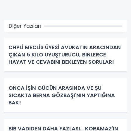
Diğer Yazıları
CHPLİ MECLİS ÜYESİ AVUKATIN ARACINDAN
ÇIKAN 5 KİLO UYUŞTURUCU, BİNLERCE
HAYAT VE CEVABINI BEKLEYEN SORULAR!
ONCA İŞİN GÜCÜN ARASINDA VE ŞU
SICAKTA BERNA GÖZBAŞI'NIN YAPTIĞINA
BAK!
BİR VADİDEN DAHA FAZLASI… KORAMAZ'IN