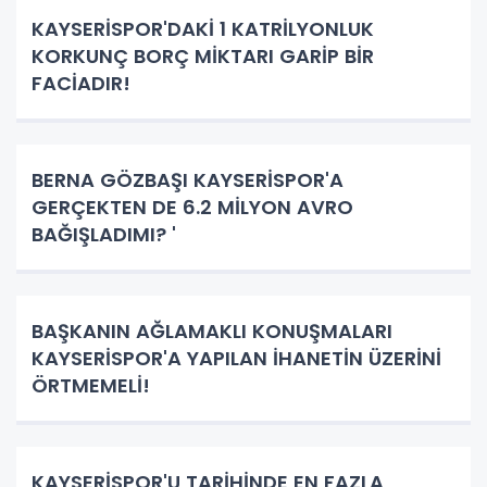
KAYSERİSPOR'DAKİ 1 KATRİLYONLUK
KORKUNÇ BORÇ MİKTARI GARİP BİR
FACİADIR!
BERNA GÖZBAŞI KAYSERİSPOR'A
GERÇEKTEN DE 6.2 MİLYON AVRO
BAĞIŞLADIMI? '
BAŞKANIN AĞLAMAKLI KONUŞMALARI
KAYSERİSPOR'A YAPILAN İHANETİN ÜZERİNİ
ÖRTMEMELİ!
KAYSERİSPOR'U TARİHİNDE EN FAZLA