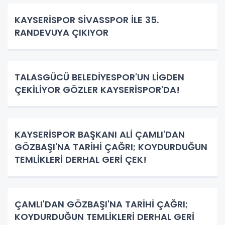
KAYSERİSPOR SİVASSPOR İLE 35.
RANDEVUYA ÇIKIYOR
TALASGÜCÜ BELEDİYESPOR'UN LİGDEN
ÇEKİLİYOR GÖZLER KAYSERİSPOR'DA!
KAYSERİSPOR BAŞKANI ALİ ÇAMLI'DAN
GÖZBAŞI'NA TARİHİ ÇAĞRI; KOYDURDUĞUN
TEMLİKLERİ DERHAL GERİ ÇEK!
ÇAMLI'DAN GÖZBAŞI'NA TARİHİ ÇAĞRI;
KOYDURDUĞUN TEMLİKLERİ DERHAL GERİ