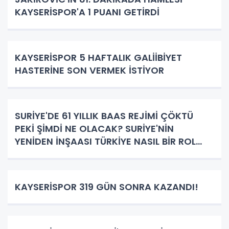
KAYSERİSPOR'A 1 PUANI GETİRDİ
KAYSERİSPOR 5 HAFTALIK GALİİBİYET
HASTERİNE SON VERMEK İSTİYOR
SURİYE'DE 61 YILLIK BAAS REJİMİ ÇÖKTÜ
PEKİ ŞİMDİ NE OLACAK? SURİYE'NİN
YENİDEN İNŞAASI TÜRKİYE NASIL BİR ROL
ÜSTLENECEK!
KAYSERİSPOR 319 GÜN SONRA KAZANDI!