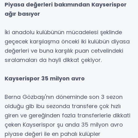
Piyasa değerleri bakımından Kayserispor
ağır basıyor
İki anadolu kulübünün mücadelesi şeklinde
geçecek karşılaşma önceki iki kulübün diyasa
değerleri ve buna karşılık puan cetvelindeki
sıralamaları da hayli dikkat çekiyor.
Kayserispor 35 milyon avro
Berna Gözbaşı'nın döneminde son 3 sezon
olduğu gib ibu sezonda transfere çok hızlı
giren ve gereğinden fazla transferlerle dikkati
çeken Kayserispor şu anda 35 milyon avro
piyase değeri ile en pahalı kulüpler