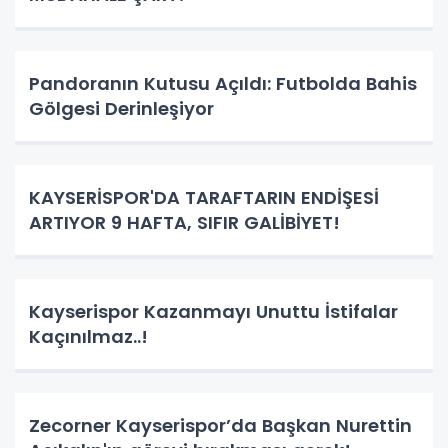
Pandoranın Kutusu Açıldı: Futbolda Bahis
Gölgesi Derinleşiyor
KAYSERİSPOR'DA TARAFTARIN ENDİŞESİ
ARTIYOR 9 HAFTA, SIFIR GALİBİYET!
Kayserispor Kazanmayı Unuttu İstifalar
Kaçınılmaz..!
Zecorner Kayserispor’da Başkan Nurettin