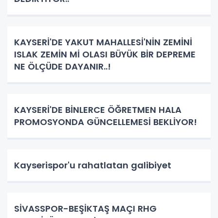
KAYSERİ'DE YAKUT MAHALLESİ'NİN ZEMİNİ
ISLAK ZEMİN Mİ OLASI BÜYÜK BİR DEPREME
NE ÖLÇÜDE DAYANIR..!
KAYSERİ'DE BİNLERCE ÖĞRETMEN HALA
PROMOSYONDA GÜNCELLEMESİ BEKLİYOR!
Kayserispor'u rahatlatan galibiyet
SİVASSPOR-BEŞİKTAŞ MAÇI RHG