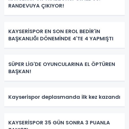
RANDEVUYA ÇIKIYOR!
KAYSERİSPOR EN SON EROL BEDİR'iN
BAŞKANLIĞI DÖNEMİNDE 4'TE 4 YAPMIŞTI
SÜPER LİG'DE OYUNCULARINA EL ÖPTÜREN
BAŞKAN!
Kayserispor deplasmanda ilk kez kazandı
KAYSERİSPOR 35 GÜN SONRA 3 PUANLA