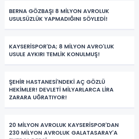
BERNA GÖZBAŞI 8 MİLYON AVROLUK
USULSÜZLÜK YAPMADIĞINI SÖYLEDİ!
KAYSERİSPOR'DA; 8 MİLYON AVRO'LUK
USULE AYKIRI TEMLİK KONULMUŞ!
ŞEHİR HASTANESİ'NDEKİ AÇ GÖZLÜ
HEKİMLER! DEVLETİ MİLYARLARCA LİRA
ZARARA UĞRATIYOR!
20 MİLYON AVROLUK KAYSERİSPOR'DAN
230 MİLYON AVROLUK GALATASARAY'A