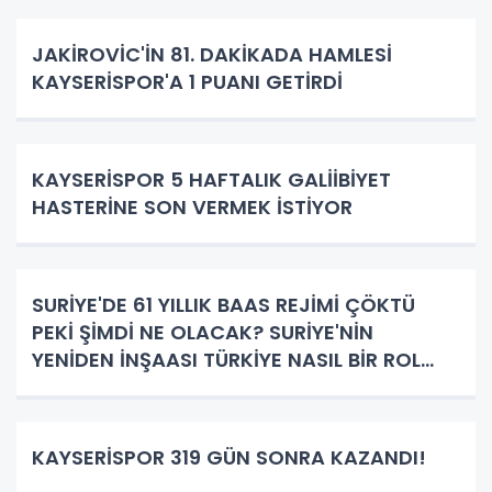
JAKİROVİC'İN 81. DAKİKADA HAMLESİ
KAYSERİSPOR'A 1 PUANI GETİRDİ
KAYSERİSPOR 5 HAFTALIK GALİİBİYET
HASTERİNE SON VERMEK İSTİYOR
SURİYE'DE 61 YILLIK BAAS REJİMİ ÇÖKTÜ
PEKİ ŞİMDİ NE OLACAK? SURİYE'NİN
YENİDEN İNŞAASI TÜRKİYE NASIL BİR ROL
ÜSTLENECEK!
KAYSERİSPOR 319 GÜN SONRA KAZANDI!