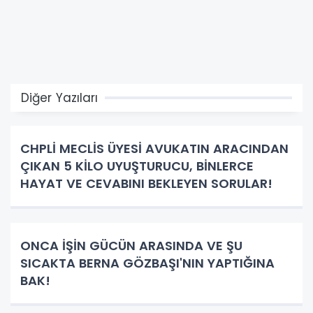
Diğer Yazıları
CHPLİ MECLİS ÜYESİ AVUKATIN ARACINDAN
ÇIKAN 5 KİLO UYUŞTURUCU, BİNLERCE
HAYAT VE CEVABINI BEKLEYEN SORULAR!
ONCA İŞİN GÜCÜN ARASINDA VE ŞU
SICAKTA BERNA GÖZBAŞI'NIN YAPTIĞINA
BAK!