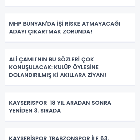
MHP BÜNYAN'DA İŞİ RİSKE ATMAYACAĞI
ADAYI ÇIKARTMAK ZORUNDA!
ALİ ÇAMLI'NIN BU SÖZLERİ ÇOK
KONUŞULACAK: KULÜP ÖYLESİNE
DOLANDIRILMIŞ Kİ AKILLARA ZİYAN!
KAYSERİSPOR 18 YIL ARADAN SONRA
YENİDEN 3. SIRADA
KAYSERİSPOR TRABZONSPOR İLE 63.