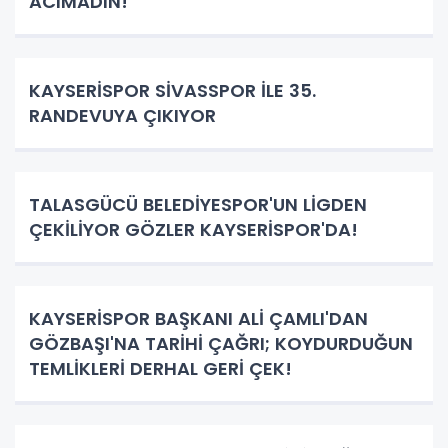
ACIMADIN!
KAYSERİSPOR SİVASSPOR İLE 35.
RANDEVUYA ÇIKIYOR
TALASGÜCÜ BELEDİYESPOR'UN LİGDEN
ÇEKİLİYOR GÖZLER KAYSERİSPOR'DA!
KAYSERİSPOR BAŞKANI ALİ ÇAMLI'DAN
GÖZBAŞI'NA TARİHİ ÇAĞRI; KOYDURDUĞUN
TEMLİKLERİ DERHAL GERİ ÇEK!