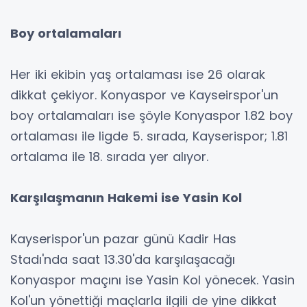
Boy ortalamaları
Her iki ekibin yaş ortalaması ise 26 olarak
dikkat çekiyor. Konyaspor ve Kayseirspor'un
boy ortalamaları ise şöyle Konyaspor 1.82 boy
ortalaması ile ligde 5. sırada, Kayserispor; 1.81
ortalama ile 18. sırada yer alıyor.
Karşılaşmanın Hakemi ise Yasin Kol
Kayserispor'un pazar günü Kadir Has
Stadı'nda saat 13.30'da karşılaşacağı
Konyaspor maçını ise Yasin Kol yönecek. Yasin
Kol'un yönettiği maçlarla ilgili de yine dikkat