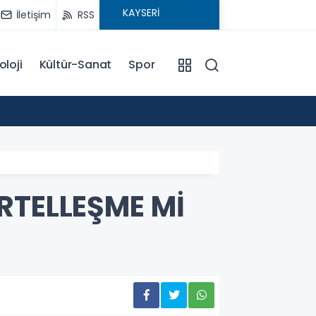
İletişim
RSS
oloji
Kültür-Sanat
Spor
18:00
EĞİTİM KOÇU İREM SEYHAN'DAN DİKKAT ÇEKEN AÇIKLAMA: BAŞARI SADECE ÇALIŞMAKLA DEĞİL, DOĞRU
YÖNLENMEKLE
RTELLEŞME Mİ