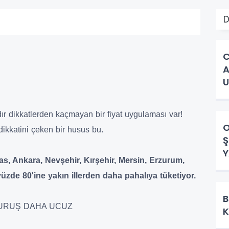
D
C
A
U
C
dır dikkatlerden kaçmayan bir fiyat uygulaması var!
O
 dikkatini çeken bir husus bu.
Ş
Y
ivas, Ankara, Nevşehir, Kırşehir, Mersin, Erzurum,
üzde 80'ine yakın illerden daha pahalıya tüketiyor.
B
 KURUŞ DAHA UCUZ
K