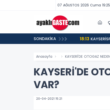
07 AĞUSTOS 2026 Cuma 19:25
Ç
18:13
SONDAKİKA
ABA VAR, MÜCADELE VAR!”
KAYSERİS
Anasayfa
KAYSERİ'DE OTOGAZ NEDEN
KAYSERİ'DE OT
VAR?
20-04-2021 15:21