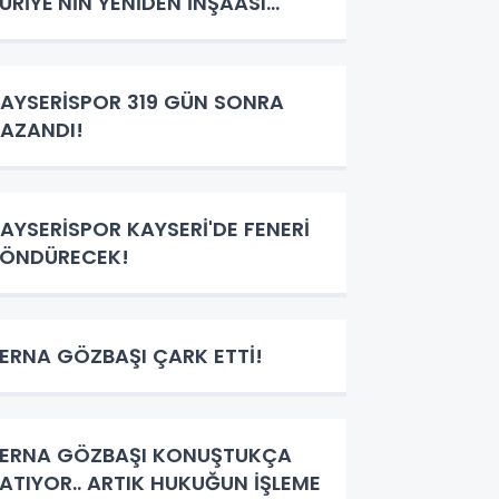
URİYE'NİN YENİDEN İNŞAASI
ÜRKİYE NASIL BİR ROL
STLENECEK!
AYSERİSPOR 319 GÜN SONRA
AZANDI!
AYSERİSPOR KAYSERİ'DE FENERİ
ÖNDÜRECEK!
ERNA GÖZBAŞI ÇARK ETTİ!
ERNA GÖZBAŞI KONUŞTUKÇA
ATIYOR.. ARTIK HUKUĞUN İŞLEME