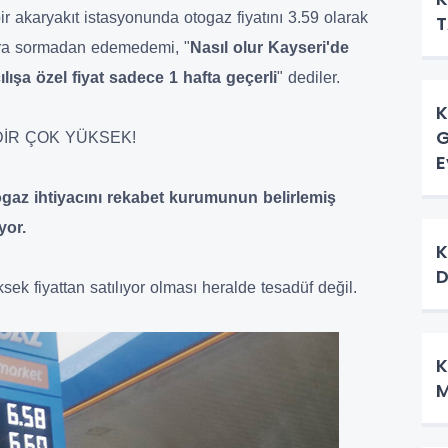
ir akaryakıt istasyonunda otogaz fiyatını 3.59 olarak
T
lara sormadan edemedemi, "
Nasıl olur Kayseri'de
lışa özel fiyat sadece 1 hafta geçerli
" dediler.
K
G
DİR ÇOK YÜKSEK!
E
togaz ihtiyacını rekabet kurumunun belirlemiş
yor.
K
D
ksek fiyattan satılıyor olması heralde tesadüf değil.
K
M