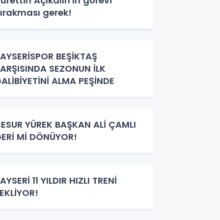
urettin Açıkalın'ın görevi
ırakması gerek!
AYSERİSPOR BEŞİKTAŞ
ARŞISINDA SEZONUN İLK
ALİBİYETİNİ ALMA PEŞİNDE
ESUR YÜREK BAŞKAN ALİ ÇAMLI
ERİ Mİ DÖNÜYOR!
AYSERİ 11 YILDIR HIZLI TRENİ
EKLİYOR!