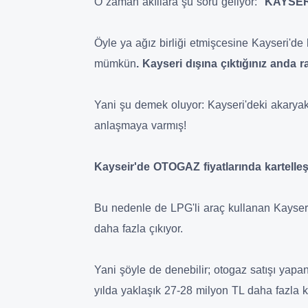
O zaman akıllara şu soru geliyor: "
KAYSER
Öyle ya ağız birliği etmişcesine Kayseri'de 
mümkün
. Kayseri dışına çıktığınız anda 
Yani şu demek oluyor: Kayseri'deki akaryakı
anlaşmaya varmış!
Kayseir'de OTOGAZ fiyatlarında kartell
Bu nedenle de LPG'li araç kullanan Kayseri
daha fazla çıkıyor.
Yani şöyle de denebilir; otogaz satışı yapa
yılda yaklaşık 27-28 milyon TL daha fazla k