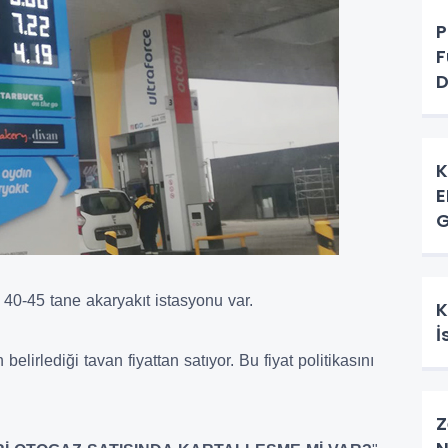
P
F
D
K
E
G
40-45 tane akaryakıt istasyonu var.
K
İ
lirlediği tavan fiyattan satıyor. Bu fiyat politikasını
Z