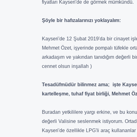
fiyatları Kayseri'de de görmek mümkündü.
Şöyle bir hafızalarınızı yoklayalım:
Kayseri'de 12 Şubat 2019'da bir cinayet işle
Mehmet Özet, işyerinde pompalı tüfekle ort
arkadaşım ve yakından tanıdığım değerli b
cennet olsun inşallah )
Tesadüfmüdür bilinmez ama; işte Kayseri'
kartelleşme, tuhaf fiyat birliği, Mehmet 
Buradan yetkililere yargı erkine, ve bu ko
değerli Valisine seslenmek istiyorum. Ortada
Kayseri'de özellikle LPG'li araç kullananla