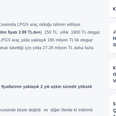
K
civarında LPG'li araç olduğu tahmin ediliyor.
J
itre fiyatı 3.99 TLden
) 150 TL yıllık 1800 TL otogaz
H
 LPG'li araç yılda yaklaşık 180 milyon TL'lik otogaz
G
halı tükettiği için yılda 27-28 milyon TL daha fazla
K
G
V
fiyatlarının yaklaşık 2 yılı aşkın süredir yüksek
S
Ç
öncesinde böyle değildi ve diğer illerde ki indirimli