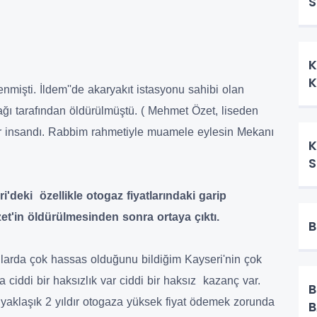
S
T
Ü
K
K
nmişti. İldem''de akaryakıt istasyonu sahibi olan
ağı tarafından öldürülmüştü. ( Mehmet Özet, liseden
ir insandı. Rabbim rahmetiyle muamele eylesin Mekanı
K
S
deki özellikle otogaz fiyatlarındaki garip
Özet'in öldürülmesinden sonra ortaya çıktı.
B
nularda çok hassas olduğunu bildiğim Kayseri'nin çok
 ciddi bir haksızlık var ciddi bir haksız kazanç var.
B
r yaklaşık 2 yıldır otogaza yüksek fiyat ödemek zorunda
B