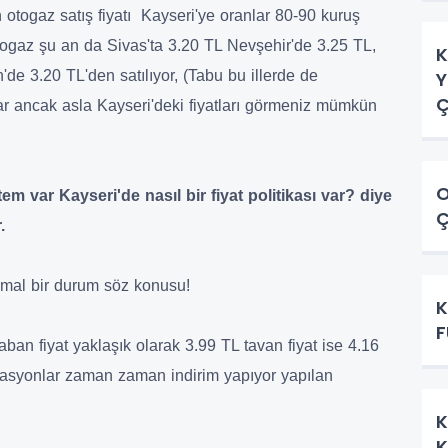
n otogaz satış fiyatı Kayseri'ye oranlar 80-90 kuruş
togaz şu an da Sivas'ta 3.20 TL Nevşehir'de 3.25 TL,
K
Y
de 3.20 TL'den satılıyor, (Tabu bu illerde de
Ç
ki var ancak asla Kayseri'deki fiyatları görmeniz mümkün
O
em var Kayseri'de nasıl bir fiyat politikası var? diye
Ç
.
ormal bir durum söz konusu!
K
F
ban fiyat yaklaşık olarak 3.99 TL tavan fiyat ise 4.16
asyonlar zaman zaman indirim yapıyor yapılan
K
K