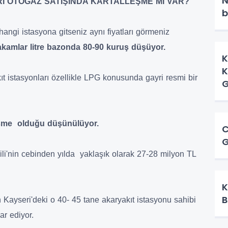
N
İ OTOGAZ SATIŞINDA KARTALLEŞME Mİ VAR?
"
b
hangi istasyona gitseniz aynı fiyatları görmeniz
rakamlar litre bazonda 80-90 kuruş düşüyor.
K
K
t istasyonları özellikle LPG konusunda gayri resmi bir
G
eşme olduğu düşünülüyor.
C
G
li'nin cebinden yılda yaklaşık olarak 27-28 milyon TL
K
B
n Kayseri'deki o 40- 45 tane akaryakıt istasyonu sahibi
ar ediyor.