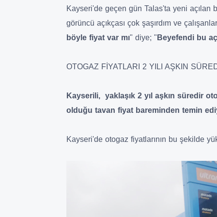
Kayseri'de geçen gün Talas'ta yeni açılan b
görüncü açıkçası çok şaşırdım ve çalışan
böyle fiyat var mı
" diye; "
Beyefendi bu açı
OTOGAZ FİYATLARI 2 YILI AŞKIN SÜRE
Kayserili, yaklaşık 2 yıl aşkın süredir o
olduğu tavan fiyat bareminden temin edi
Kayseri'de otogaz fiyatlarının bu şekilde yü