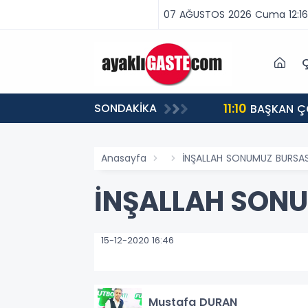
07 AĞUSTOS 2026 Cuma 12:16
Ç
11:10
SONDAKİKA
BAŞKAN ÇOLAKBAYRAKDAR: “ELAGÖZ BU KIŞ DOĞAL GAZLA BULUŞUYOR, KIRSALDA BÜYÜK DÖNÜŞÜM
BAŞLIYOR!”
Anasayfa
​​​​​​​İNŞALLAH SONUMUZ BUR
​​​​​​​İNŞALLAH
15-12-2020 16:46
Mustafa DURAN