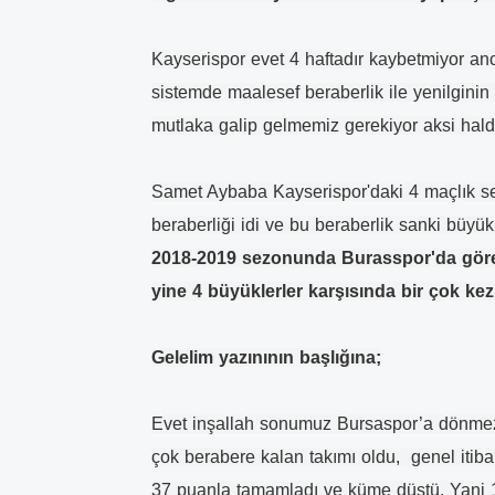
Kayserispor evet 4 haftadır kaybetmiyor anc
sistemde maalesef beraberlik ile yenilginin
mutlaka galip gelmemiz gerekiyor aksi hal
Samet Aybaba Kayserispor'daki 4 maçlık ser
beraberliği idi ve bu beraberlik sanki büyük 
2018-2019 sezonunda Burasspor'da gör
yine 4 büyüklerler karşısında bir çok kez
Gelelim yazınının başlığına;
Evet inşallah sonumuz Bursaspor’a dönm
çok berabere kalan takımı oldu, genel itiba
37 puanla tamamladı ve küme düştü. Yani 1.