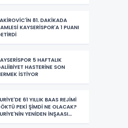
AKİROVİC'İN 81. DAKİKADA
AMLESİ KAYSERİSPOR'A 1 PUANI
ETİRDİ
AYSERİSPOR 5 HAFTALIK
ALİİBİYET HASTERİNE SON
ERMEK İSTİYOR
URİYE'DE 61 YILLIK BAAS REJİMİ
ÖKTÜ PEKİ ŞİMDİ NE OLACAK?
URİYE'NİN YENİDEN İNŞAASI
ÜRKİYE NASIL BİR ROL