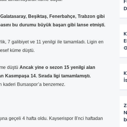
F
D
 Galatasaray, Beşiktaş, Fenerbahçe, Trabzon gibi
asını bu durumu büyük başarı gibi lanse etmişti.
K
E
, 7 galibiyet ve 11 yenilgi ile tamamladı. Ligin en
G
lesef küme düştü.
küme düştü
Ancak yine o sezon 15 yenilgi alan
K
an Kasımpaşa 14. Sırada ligi tamamlamıştı.
İ
un kaderi Bursaspor’a benzemez.
Z
N
b
ına geçeli 4 hafta oldu. Kayserispor 8'nci haftadan