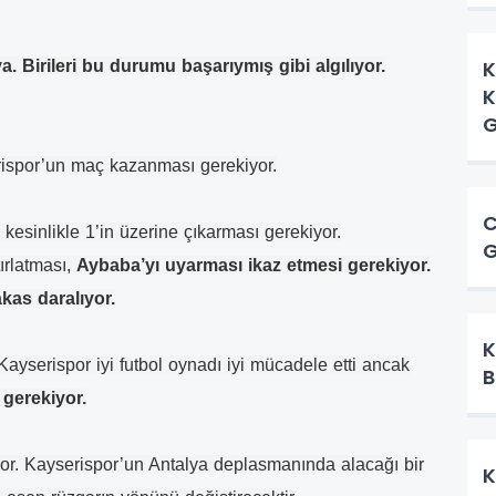
K
. Birileri bu durumu başarıymış gibi algılıyor.
K
G
erispor’un maç kazanması gerekiyor.
C
esinlikle 1’in üzerine çıkarması gerekiyor.
G
ırlatması,
Aybaba’yı uyarması ikaz etmesi gerekiyor.
kas daralıyor.
K
serispor iyi futbol oynadı iyi mücadele etti ancak
B
gerekiyor.
r. Kayserispor’un Antalya deplasmanında alacağı bir
K