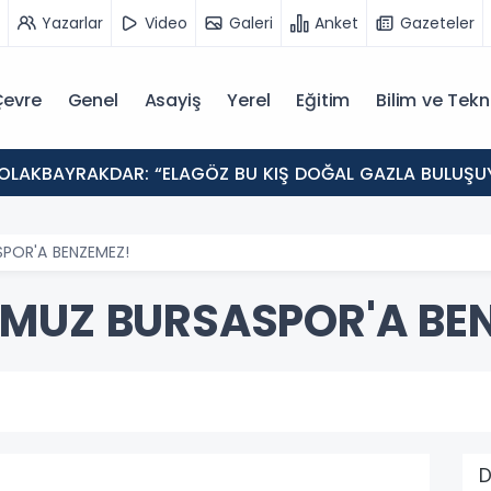
Yazarlar
Video
Galeri
Anket
Gazeteler
evre
Genel
Asayiş
Yerel
Eğitim
Bilim ve Tekn
SASPOR'A BENZEMEZ!
 SONUMUZ BURSASPOR'A B
D