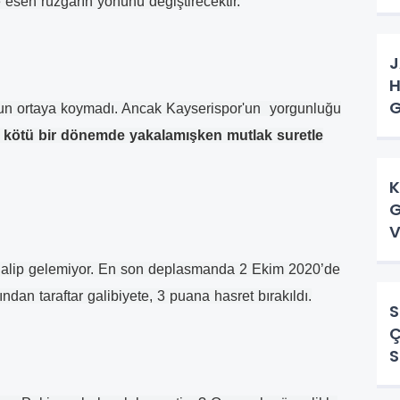
ne esen rüzgarın yönünü değiştirecektir.
J
H
G
yun ortaya koymadı. Ancak Kayserispor'un yorgunluğu
 kötü bir dönemde yakalamışken mutlak suretle
K
G
V
galip gelemiyor. En son deplasmanda 2 Ekim 2020’de
ndan taraftar galibiyete, 3 puana hasret bırakıldı.
S
Ç
S
T