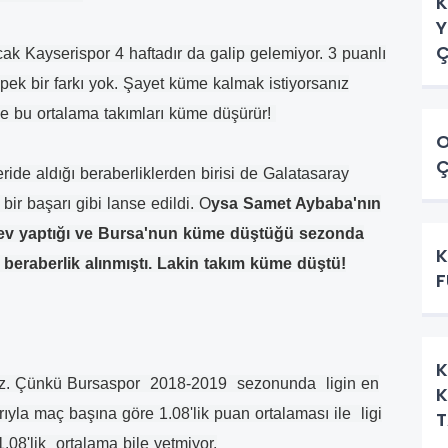
K
Y
Ç
ak Kayserispor 4 haftadır da galip gelemiyor. 3 puanlı
 pek bir farkı yok. Şayet küme kalmak istiyorsanız
de bu ortalama takımları küme düşürür!
O
Ç
ide aldığı beraberliklerden birisi de Galatasaray
bir başarı gibi lanse edildi. O
ysa Samet Aybaba'nın
ev yaptığı ve Bursa'nun küme düştüğü sezonda
K
 beraberlik alınmıştı. Lakin takım küme düştü!
F
K
ez. Çünkü Bursaspor 2018-2019 sezonunda ligin en
K
rıyla maç başına göre 1.08'lik puan ortalaması ile ligi
T
08'lik ortalama bile yetmiyor.