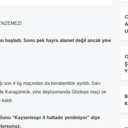
C
A
ENZEMEZ!
U
C
ası başladı. Sonu pek hayra alamet değil ancak yine
O
Ş
Y
tığı son 4 lig maçından da beraberlikle ayrıldı. Sarı-
çerde Karagümrük, yine deplasmanda Göztepe maçı ve
B
 kaldı.
K
 Bunu “Kayserisopr 4 haftadır yenilmiyor” diye
 olursunuz.