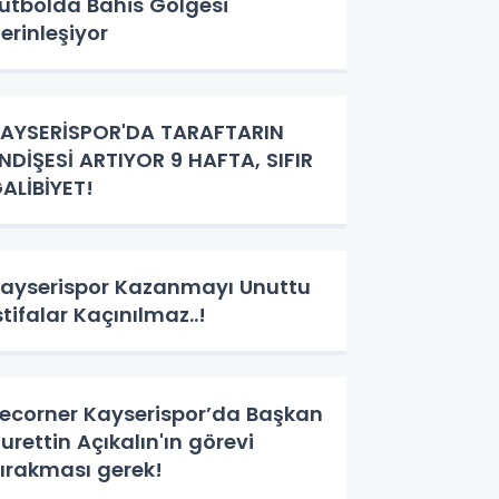
utbolda Bahis Gölgesi
erinleşiyor
AYSERİSPOR'DA TARAFTARIN
NDİŞESİ ARTIYOR 9 HAFTA, SIFIR
ALİBİYET!
ayserispor Kazanmayı Unuttu
stifalar Kaçınılmaz..!
ecorner Kayserispor’da Başkan
urettin Açıkalın'ın görevi
ırakması gerek!