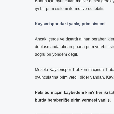
Bunun için oyuncuları motive etmek gerekiy
iyi bir prim sistemi ile motive edilebilir.
Kayserispor'daki yanlış prim sistemi!
Ancak içerde ve dışardı alınan beraberlikl
deplasmanda alınan puana prim verebilirsi
doğru bir yöndem değil.
Mesela Kayserispor-Trabzon maçında Trabz
oyuncularına prim verdi, diğer yandan, Kays
Peki bu maçın kaybedeni kim? her iki tak
burda beraberliğe pirim vermesi yanlış.