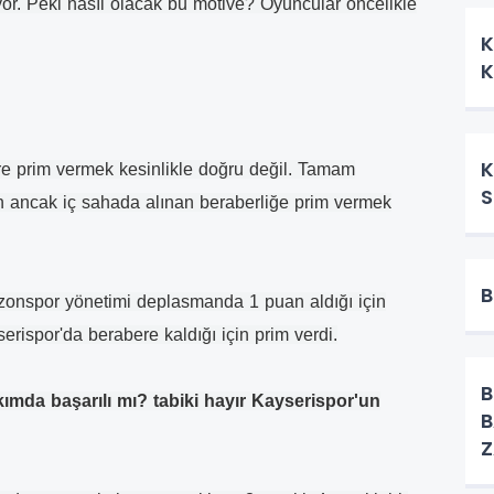
Ü
or. Peki nasıl olacak bu motive? Oyuncular öncelikle
K
K
K
ere prim vermek kesinlikle doğru değil. Tamam
S
n ancak iç sahada alınan beraberliğe prim vermek
B
onspor yönetimi deplasmanda 1 puan aldığı için
erispor'da berabere kaldığı için prim verdi.
B
ımda başarılı mı? tabiki hayır Kayserispor'un
B
Z
Y