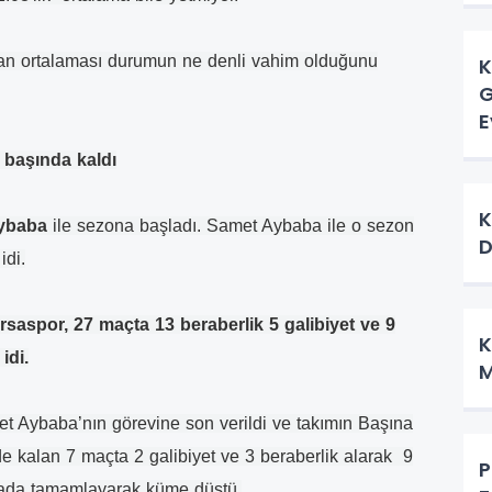
uan ortalaması durumun ne denli vahim olduğunu
K
G
E
 başında kaldı
K
Aybaba
ile sezona başladı. Samet Aybaba ile o sezon
D
idi.
aspor, 27 maçta 13 beraberlik 5 galibiyet ve 9
K
idi.
M
et Aybaba’nın görevine son verildi ve takımın Başına
de kalan 7 maçta 2 galibiyet ve 3 beraberlik alarak 9
P
ırada tamamlayarak küme düştü.