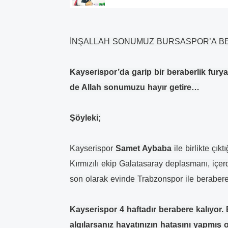
İNŞALLAH SONUMUZ BURSASPOR’A B
Kayserispor’da garip bir beraberlik fury
de Allah sonumuzu hayır getire…
Şöyleki;
Kayserispor
Samet Aybaba
ile birlikte çık
Kırmızılı ekip Galatasaray deplasmanı, i
son olarak evinde Trabzonspor ile berabere
Kayserispor 4 haftadır berabere kalıyor.
algılarsanız hayatınızın hatasını yapmış