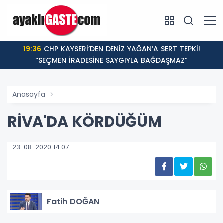
19:36
CHP KAYSERİ’DEN DENİZ YAĞAN’A SERT TEPKİ!
“SEÇMEN İRADESİNE SAYGIYLA BAĞDAŞMAZ”
Anasayfa
RİVA'DA KÖRDÜĞÜM
23-08-2020 14:07
Fatih DOĞAN