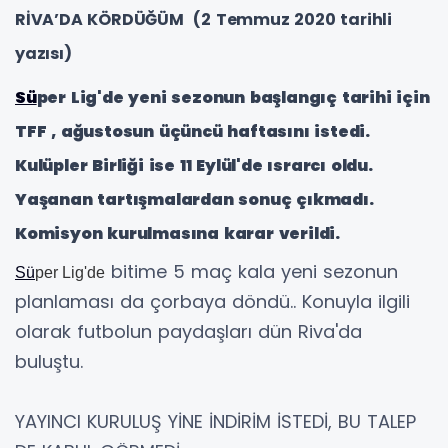
RİVA’DA KÖRDÜĞÜM (2 Temmuz 2020 tarihli
yazısı)
Sü
per Lig'de yeni sezonun başlangıç tarihi için
TFF , ağustosun üçüncü haftasını istedi.
Kulüpler Birliği ise 11 Eylül'de ısrarcı oldu.
Yaşanan tartışmalardan sonuç çıkmadı.
Komisyon kurulmasına karar verildi.
bitime 5 maç kala yeni sezonun
Sü
per Lig'de
planlaması da çorbaya döndü.. Konuyla ilgili
olarak futbolun paydaşları dün Riva'da
buluştu.
YAYINCI KURULUŞ YİNE İNDİRİM İSTEDİ, BU TALEP