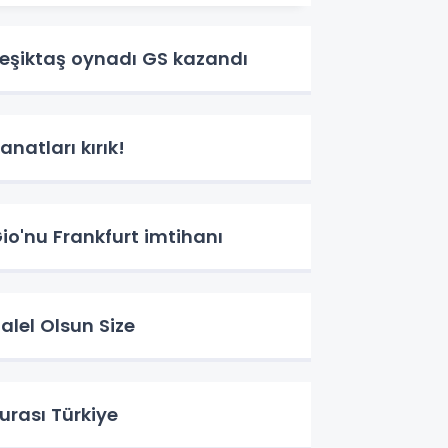
eşiktaş oynadı GS kazandı
anatları kırık!
io'nu Frankfurt imtihanı
alel Olsun Size
urası Türkiye