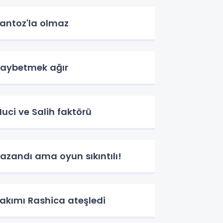
antoz'la olmaz
aybetmek ağır
uci ve Salih faktörü
azandı ama oyun sıkıntılı!
akımı Rashica ateşledi