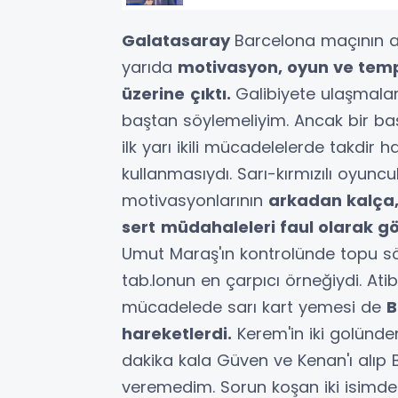
Galatasaray
Barcelona maçının ar
yarıda
motivasyon, oyun ve tem
üzerine
çıktı.
Galibiyete ulaşmala
baştan söylemeliyim. Ancak bir ba
ilk yarı ikili mücadelelerde takdir
kullanmasıydı. Sarı-kırmızılı oyun
motivasyonlarının
arkadan kalça,
sert
müdahaleleri faul olarak gö
Umut Maraş'ın kontrolünde topu sö
tab.lonun en çarpıcı örneğiydi. At
mücadelede sarı kart yemesi de
B
hareketlerdi.
Kerem'in iki golünden
dakika kala Güven ve Kenan'ı alıp 
veremedim. Sorun koşan iki isimden 