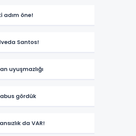
ki adım öne!
lveda Santos!
an uyuşmazlığı
abus gördük
ansızlık da VAR!