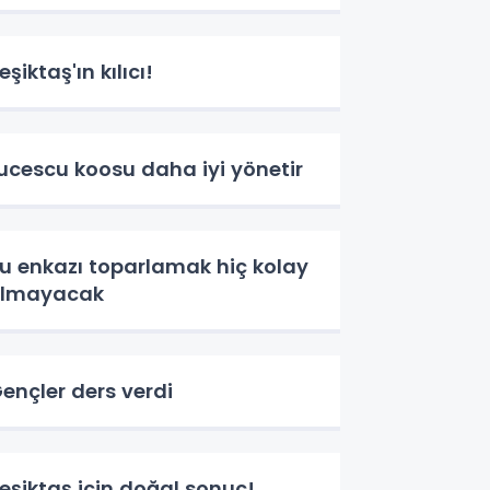
eşiktaş'ın kılıcı!
ucescu koosu daha iyi yönetir
u enkazı toparlamak hiç kolay
olmayacak
ençler ders verdi
eşiktaş için doğal sonuç!