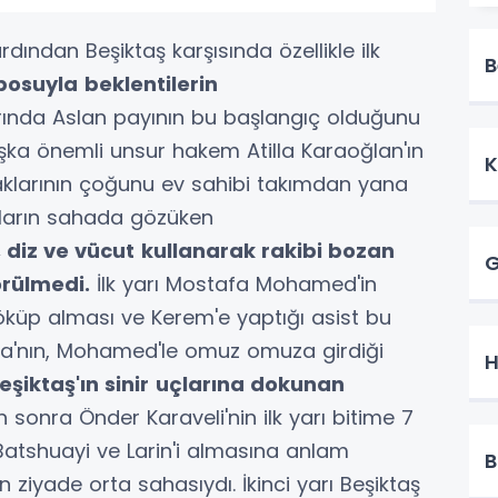
dından Beşiktaş karşısında özellikle ilk
B
posuyla
beklentilerin
rında Aslan payının bu başlangıç olduğunu
şka önemli unsur hakem Atilla Karaoğlan'ın
K
 haklarının çoğunu ev sahibi takımdan yana
cuların sahada gözüken
 diz ve vücut
kullanarak rakibi bozan
G
rül
medi.
İlk yarı Mostafa Mohamed'in
küp alması ve Kerem'e yaptığı asist bu
iba'nın, Mohamed'le omuz omuza girdiği
H
eşiktaş'ın sinir
uçlarına dokunan
 sonra Önder Karaveli'nin ilk yarı bitime 7
Batshuayi ve Larin'i almasına anlam
B
ziyade orta sahasıydı. İkinci yarı Beşiktaş