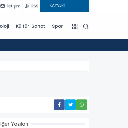
İletişim
RSS
oloji
Kültür-Sanat
Spor
18:00
EĞİTİM KOÇU İREM SEYHAN'DAN DİKKAT ÇEKEN AÇIKLAMA: BAŞARI SADECE ÇALIŞMAKLA DEĞİL, DOĞRU
YÖNLENMEKLE
iğer Yazıları