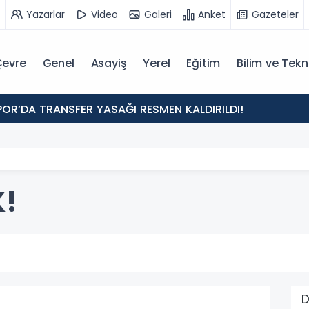
Yazarlar
Video
Galeri
Anket
Gazeteler
evre
Genel
Asayiş
Yerel
Eğitim
Bilim ve Tekn
POR’DA TRANSFER YASAĞI RESMEN KALDIRILDI!
K!
D