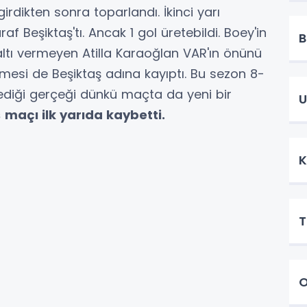
irdikten sonra toparlandı. İkinci yarı
f Beşiktaş'tı. Ancak 1 gol üretebildi. Boey'in
B
ltı vermeyen Atilla Karaoğlan VAR'ın önünü
si de Beşiktaş adına kayıptı. Bu sezon 8-
diği gerçeği dünkü maçta da yeni bir
U
ş
maçı ilk yarıda kaybetti.
K
T
O