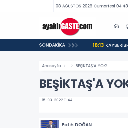
08 AĞUSTOS 2026 Cumartesi 04:48
Ç
18:13
SONDAKİKA
ABA VAR, MÜCADELE VAR!”
KAYSERİS
Anasayfa
BEŞİKTAŞ'A YOK!
BEŞİKTAŞ'A YO
15-03-2022 11:44
Fatih DOĞAN