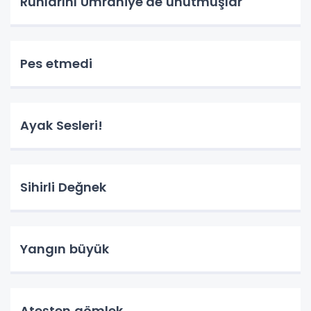
Ruhlarını Ümraniye'de unutmuşlar
Pes etmedi
Ayak Sesleri!
Sihirli Değnek
Yangın büyük
Ateşten gömlek