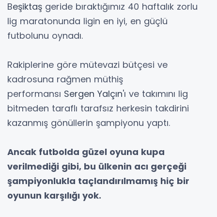
B
eşiktaş
geride bıraktığımız 40 haftalık zorlu
lig maratonunda ligin en iyi, en güçlü
futbolunu oynadı.
Rakiplerine göre mütevazi bütçesi ve
kadrosuna rağmen müthiş
performansı
Sergen Yalçın
'ı ve takımını lig
bitmeden taraflı tarafsız herkesin takdirini
kazanmış gönüllerin şampiyonu yaptı.
Ancak futbolda güzel oyuna
kupa
verilmediği gibi, bu ülkenin
acı gerçeği
şampiyonlukla
taçlandırılmamış hiç bir
oyunun
karşılığı yok.