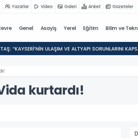
Yazarlar
Video
Galeri
Anket
Gazeteler
evre
Genel
Asayiş
Yerel
Eğitim
Bilim ve Tekn
AŞ: “KAYSERİ’NİN ULAŞIM VE ALTYAPI SORUNLARINI KAPSA
dı!
 Vida kurtardı!
D