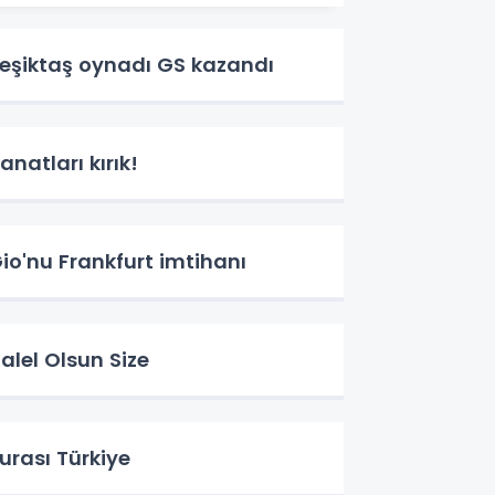
eşiktaş oynadı GS kazandı
anatları kırık!
io'nu Frankfurt imtihanı
alel Olsun Size
urası Türkiye