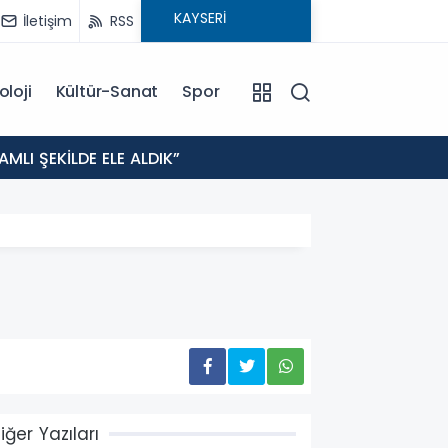
İletişim
RSS
oloji
Kültür-Sanat
Spor
19:12
MLI ŞEKİLDE ELE ALDIK”
KAYSER
iğer Yazıları