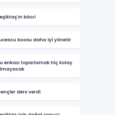
eşiktaş'ın kılıcı!
ucescu koosu daha iyi yönetir
u enkazı toparlamak hiç kolay
olmayacak
ençler ders verdi
eşiktaş için doğal sonuç!