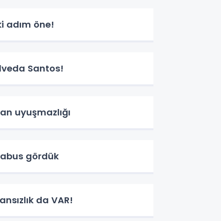
ki adım öne!
lveda Santos!
an uyuşmazlığı
abus gördük
ansızlık da VAR!