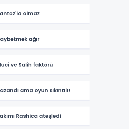
antoz'la olmaz
aybetmek ağır
uci ve Salih faktörü
azandı ama oyun sıkıntılı!
akımı Rashica ateşledi