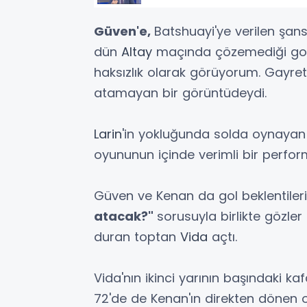
Güven'e,
Batshuayi'ye verilen şans
dün
Altay
maçında çözemediği gol 
haksızlık olarak görüyorum. Gayret
atamayan bir görüntüdeydi.
Larin
'in yokluğunda solda oynaya
oyununun içinde verimli bir perfor
Güven ve Kenan da gol beklentile
atacak?"
sorusuyla birlikte gözler
duran toptan
Vida
açtı.
Vida'nın ikinci yarının başındaki 
72'de de Kenan'ın direkten dönen o