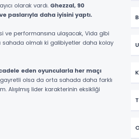
ayıcı olarak vardı.
Ghezzal, 90
ve paslarıyla
daha iyisini yaptı.
B
esi ve performansına ulaşacak, Vida gibi
 sahada olmalı ki galibiyetler daha kolay
U
cadele
eden oyuncularla her maçı
K
gayretli olsa da orta sahada daha farklı
. Alışılmış lider karakterinin eksikliği
T
O