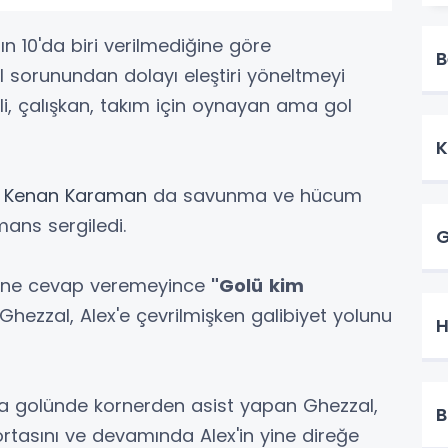
ın 10'da biri verilmediğine göre
B
sorunundan dolayı eleştiri yöneltmeyi
li, çalışkan, takım için oynayan ama gol
K
n
Kenan Karaman
da savunma ve hücum
mans sergiledi.
G
rine cevap veremeyince
"Golü
kim
 Ghezzal, Alex'e çevrilmişken galibiyet yolunu
H
kafa golünde kornerden asist yapan Ghezzal,
B
rtasını ve devamında Alex'in yine direğe