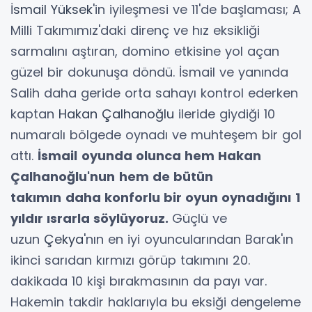
İ
smail Yüksek
'in iyileşmesi ve 11'de başlaması; A
Milli Takımımız'daki direnç ve hız eksikliği
sarmalını aştıran, domino etkisine yol açan
güzel bir dokunuşa döndü. İsmail ve yanında
Salih daha geride orta sahayı kontrol ederken
kaptan
Hakan Çalhanoğlu
ileride giydiği 10
numaralı bölgede oynadı ve muhteşem bir gol
attı.
İsmail
oyunda olunca hem Hakan
Çalhanoğlu'nun
hem de bütün
takımın
daha konforlu bir oyun oynadığını
1
yıldır ısrarla söylüyoruz.
Güçlü ve
uzun
Çekya
'nın en iyi oyuncularından Barak'ın
ikinci sarıdan kırmızı görüp takımını 20.
dakikada 10 kişi bırakmasının da payı var.
Hakemin takdir haklarıyla bu eksiği dengeleme