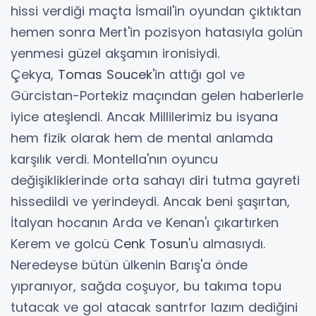
hissi verdiği maçta İsmail'in oyundan çıktıktan
hemen sonra Mert'in pozisyon hatasıyla golün
yenmesi güzel akşamın ironisiydi.
Çekya,
Tomas Soucek
'in attığı gol ve
Gürcistan-Portekiz maçından gelen haberlerle
iyice ateşlendi. Ancak Millilerimiz bu isyana
hem fizik olarak hem de mental anlamda
karşılık verdi. Montella'nın oyuncu
değişikliklerinde orta sahayı diri tutma gayreti
hissedildi ve yerindeydi. Ancak beni şaşırtan,
İtalyan hocanın Arda ve Kenan'ı çıkartırken
Kerem ve golcü
Cenk Tosun
'u almasıydı.
Neredeyse bütün ülkenin Barış'a önde
yıpranıyor, sağda coşuyor, bu takıma topu
tutacak ve gol atacak santrfor lazım dediğini