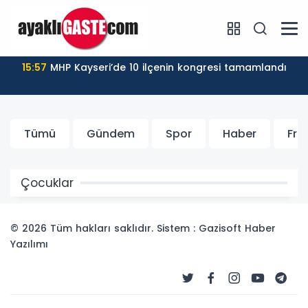
15:57
MHP Kayseri’de 10 ilçenin kongresi tamamlandı
Tümü
Gündem
Spor
Haber
Fr
Çocuklar
© 2026 Tüm hakları saklıdır. Sistem : Gazisoft
Haber
Yazılımı