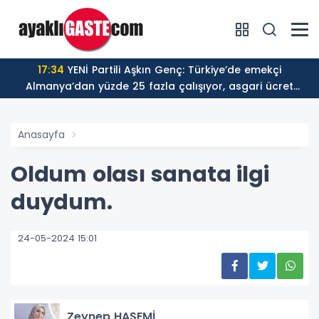
17:34
YENİ Partili Aşkın Genç: Türkiye’de emekçi
Almanya’dan yüzde 25 fazla çalışıyor, asgari ücret
ayın 18 gününe yetiyor
Anasayfa
Oldum olası sanata ilgi
duydum.
24-05-2024 15:01
Zeynep HAŞEMİ