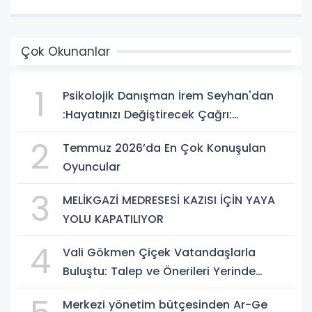
Çok Okunanlar
1
Psikolojik Danışman İrem Seyhan'dan
:Hayatınızı Değiştirecek Çağrı:
Potansiyelinizi Keşfetmek İçin İlk Adımı
2
Temmuz 2026’da En Çok Konuşulan
Atın!
Oyuncular
3
MELİKGAZİ MEDRESESİ KAZISI İÇİN YAYA
YOLU KAPATILIYOR
4
Vali Gökmen Çiçek Vatandaşlarla
Buluştu: Talep ve Önerileri Yerinde
Dinledi
Merkezi yönetim bütçesinden Ar-Ge