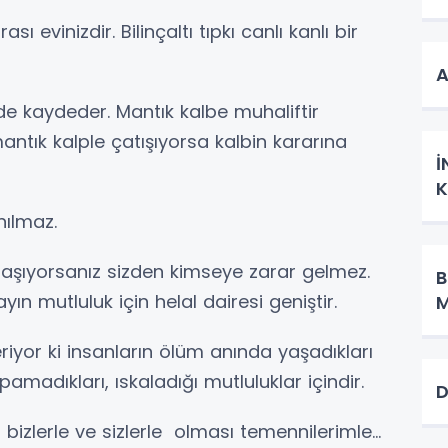
ı evinizdir. Bilinçaltı tıpkı canlı kanlı bir
 de kaydeder. Mantık kalbe muhaliftir
mantık kalple çatışıyorsa kalbin kararına
İ
K
anılmaz.
 taşıyorsanız sizden kimseye zarar gelmez.
B
n mutluluk için helal dairesi geniştir.
M
riyor ki insanların ölüm anında yaşadıkları
apamadıkları, ıskaladığı mutluluklar içindir.
D
bizlerle ve sizlerle olması temennilerimle…