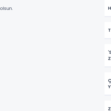
H
 olsun.
T
'S
Z
Ç
Y
Z