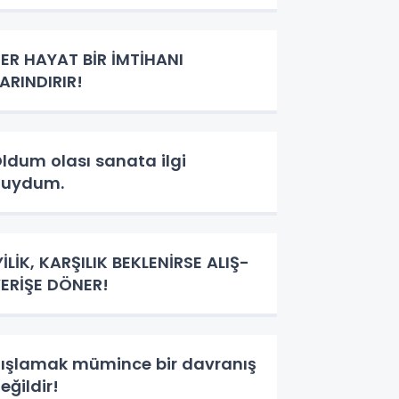
ER HAYAT BİR İMTİHANI
ARINDIRIR!
ldum olası sanata ilgi
duydum.
YİLİK, KARŞILIK BEKLENİRSE ALIŞ-
ERİŞE DÖNER!
ışlamak mümince bir davranış
eğildir!