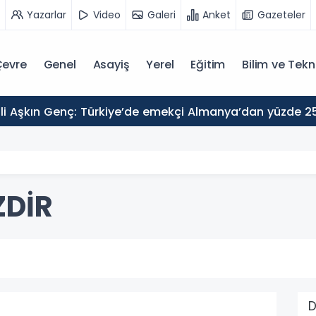
Yazarlar
Video
Galeri
Anket
Gazeteler
evre
Genel
Asayiş
Yerel
Eğitim
Bilim ve Tekn
ZDİR
D