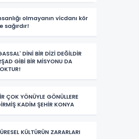
nsanlığı olmayanın vicdanı kör
e sağırdır!
GASSAL' DİNİ BİR DİZİ DEĞİLDİR
RŞAD GİBİ BİR MİSYONU DA
OKTUR!
İR ÇOK YÖNÜYLE GÖNÜLLERE
İRMİŞ KADİM ŞEHİR KONYA
ÜRESEL KÜLTÜRÜN ZARARLARI