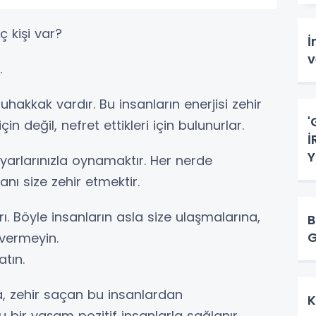
 kişi var?
İ
v
.
hakkak vardır. Bu insanların enerjisi zehir
'
için değil, nefret ettikleri için bulunurlar.
İ
Y
arlarınızla oynamaktır. Her nerde
ı size zehir etmektir.
ı. Böyle insanların asla size ulaşmalarına,
B
G
 vermeyin.
tın.
a, zehir saçan bu insanlardan
K
 bir yaşam pozitif insanlarla sağlanır.