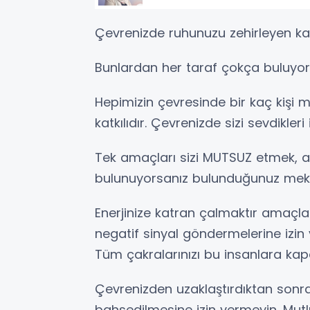
Çevrenizde ruhunuzu zehirleyen kaç
Bunlardan her taraf çokça buluyor
Hepimizin çevresinde bir kaç kişi mu
katkılıdır. Çevrenizde sizi sevdikleri 
Tek amaçları sizi MUTSUZ etmek, ay
bulunuyorsanız bulunduğunuz mekan
Enerjinize katran çalmaktır amaçlar
negatif sinyal göndermelerine izin
Tüm çakralarınızı bu insanlara kapa
Çevrenizden uzaklaştırdıktan sonr
bahsedilmesine izin vermeyin. Mutlu