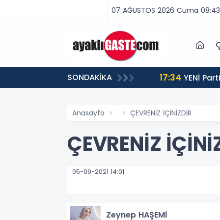
07 AĞUSTOS 2026 Cuma 08:43
Ç
17:34
SONDAKİKA
 BİNLERCE CEZA
YENİ Partili Aşkın Genç: Türkiye’de emekçi Almanya’dan yüzde 25 fazla çalışıyor, asgari ücret ayın 18
gününe yetiyor
Anasayfa
ÇEVRENİZ İÇİNİZDİR
ÇEVRENİZ İÇİNİ
05-09-2021 14:01
Zeynep HAŞEMİ