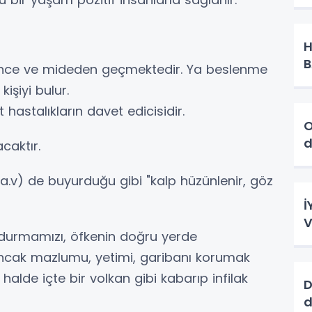
H
B
ünce ve mideden geçmektedir. Ya beslenme
işiyi bulur.
hastalıkların davet edicisidir.
O
caktır.
.v) de buyurduğu gibi "kalp hüzünlenir, göz
İ
V
 durmamızı, öfkenin doğru yerde
ancak mazlumu, yetimi, garibanı korumak
i halde içte bir volkan gibi kabarıp infilak
D
d