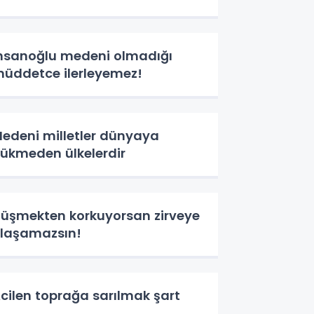
nsanoğlu medeni olmadığı
üddetce ilerleyemez!
edeni milletler dünyaya
ükmeden ülkelerdir
üşmekten korkuyorsan zirveye
laşamazsın!
cilen toprağa sarılmak şart