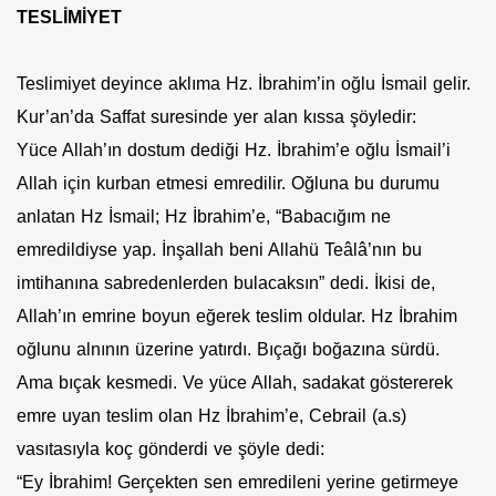
TESLİMİYET
Teslimiyet deyince aklıma Hz. İbrahim’in oğlu İsmail gelir.
Kur’an’da Saffat suresinde yer alan kıssa şöyledir:
Yüce Allah’ın dostum dediği Hz. İbrahim’e oğlu İsmail’i
Allah için kurban etmesi emredilir. Oğluna bu durumu
anlatan Hz İsmail; Hz İbrahim’e, “Babacığım ne
emredildiyse yap. İnşallah beni Allahü Teâlâ’nın bu
imtihanına sabredenlerden bulacaksın” dedi. İkisi de,
Allah’ın emrine boyun eğerek teslim oldular. Hz İbrahim
oğlunu alnının üzerine yatırdı. Bıçağı boğazına sürdü.
Ama bıçak kesmedi. Ve yüce Allah, sadakat göstererek
emre uyan teslim olan Hz İbrahim’e, Cebrail (a.s)
vasıtasıyla koç gönderdi ve şöyle dedi:
“Ey İbrahim! Gerçekten sen emredileni yerine getirmeye