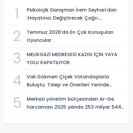
1
Psikolojik Danışman İrem Seyhan'dan
:Hayatınızı Değiştirecek Çağrı:
Potansiyelinizi Keşfetmek İçin İlk Adımı
2
Temmuz 2026’da En Çok Konuşulan
Atın!
Oyuncular
3
MELİKGAZİ MEDRESESİ KAZISI İÇİN YAYA
YOLU KAPATILIYOR
4
Vali Gökmen Çiçek Vatandaşlarla
Buluştu: Talep ve Önerileri Yerinde
Dinledi
5
Merkezi yönetim bütçesinden Ar-Ge
harcaması 2025 yılında 253 milyar 544
milyon TL oldu