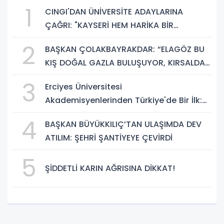
1
CINGI'DAN ÜNİVERSİTE ADAYLARINA
ÇAĞRI: "KAYSERİ HEM HARİKA BİR
ÜNİVERSİTE HAYATI HEM DE PARLAK BİR
2
BAŞKAN ÇOLAKBAYRAKDAR: “ELAGÖZ BU
GELECEK SUNUYOR"
KIŞ DOĞAL GAZLA BULUŞUYOR, KIRSALDA
BÜYÜK DÖNÜŞÜM BAŞLIYOR!”
3
Erciyes Üniversitesi
Akademisyenlerinden Türkiye'de Bir İlk:
DEHB ve Disleksi Değerlendirmesinde
4
BAŞKAN BÜYÜKKILIÇ’TAN ULAŞIMDA DEV
Yapay Zekâ Dönemi
ATILIM: ŞEHRİ ŞANTİYEYE ÇEVİRDİ
5
ŞİDDETLİ KARIN AĞRISINA DİKKAT!