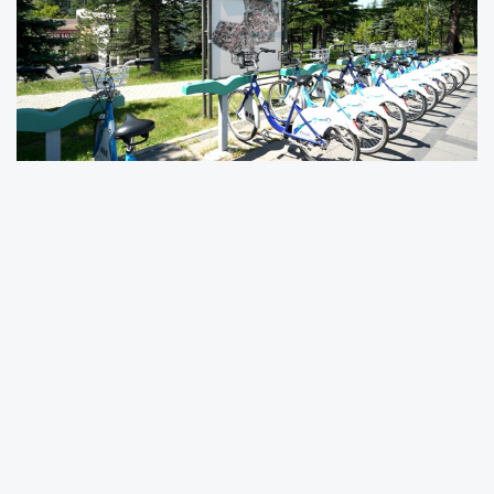
Kent genelinde 96 istasyon ve 1000 bisikletle
hizmet veren sistem, özellikle yaz aylarında
yoğun ilgi görüyor.
Büyükşehir Belediyesi’nin çevreci, ekonomik ve
sürdürülebilir ulaşım vizyonunun önemli
projelerinden KAYBİS, öğrenciler başta olmak
üzere tüm vatandaşlara sağlıklı ve konforlu
ulaşım imkânı sunmaya devam ediyor.