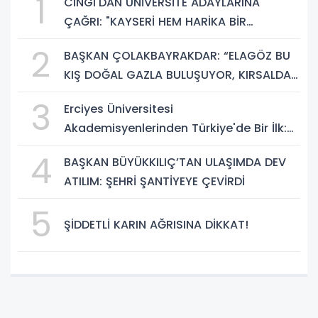
1
CINGI'DAN ÜNİVERSİTE ADAYLARINA
ÇAĞRI: "KAYSERİ HEM HARİKA BİR
ÜNİVERSİTE HAYATI HEM DE PARLAK BİR
2
BAŞKAN ÇOLAKBAYRAKDAR: “ELAGÖZ BU
GELECEK SUNUYOR"
KIŞ DOĞAL GAZLA BULUŞUYOR, KIRSALDA
BÜYÜK DÖNÜŞÜM BAŞLIYOR!”
3
Erciyes Üniversitesi
Akademisyenlerinden Türkiye'de Bir İlk:
DEHB ve Disleksi Değerlendirmesinde
4
BAŞKAN BÜYÜKKILIÇ’TAN ULAŞIMDA DEV
Yapay Zekâ Dönemi
ATILIM: ŞEHRİ ŞANTİYEYE ÇEVİRDİ
5
ŞİDDETLİ KARIN AĞRISINA DİKKAT!