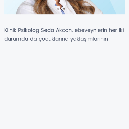
Klinik Psikolog Seda Akcan, ebeveynlerin her iki
durumda da çocuklarına yaklaşımlarının
karnedeki notlardan çok daha kalıcı etkiler
bırakabileceğine dikkat çekerek, “Karne
dönemi yalnızca akademik başarının
değerlendirildiği bir süreç değil; aynı zamanda
çocukların kendileriyle ilgili algılarının
şekillenebildiği önemli bir dönemdir. Karneyi
çocuğun değerini gösteren bir belge olarak
görmek yerine, eğitim yılı boyunca gösterdiği
çabanın ve gelişimin bir yansıması olarak
değerlendirmek önemlidir” diyor.