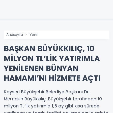
Anasayfa
Yerel
BAŞKAN BÜYÜKKILIÇ, 10
MİLYON TL’LİK YATIRIMLA
YENİLENEN BÜNYAN
HAMAMI’NI HİZMETE AÇTI
Kayseri Büyükşehir Belediye Başkanı Dr.
Memduh Büyükkılıç, Büyükşehir tarafından 10
milyon TL’lik yatırımla 1,5 ay gibi kısa sürede
yenilenen ve tamir, tadilat çalışmalarıyla adeta