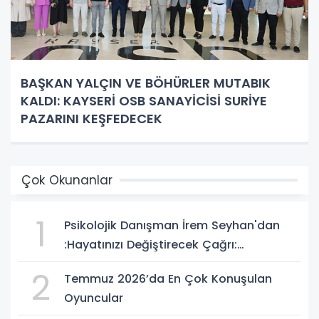
BAŞKAN YALÇIN VE BÖHÜRLER MUTABIK
KALDI: KAYSERİ OSB SANAYİCİSİ SURİYE
PAZARINI KEŞFEDECEK
Çok Okunanlar
1
Psikolojik Danışman İrem Seyhan'dan
:Hayatınızı Değiştirecek Çağrı:
Potansiyelinizi Keşfetmek İçin İlk Adımı
2
Temmuz 2026’da En Çok Konuşulan
Atın!
Oyuncular