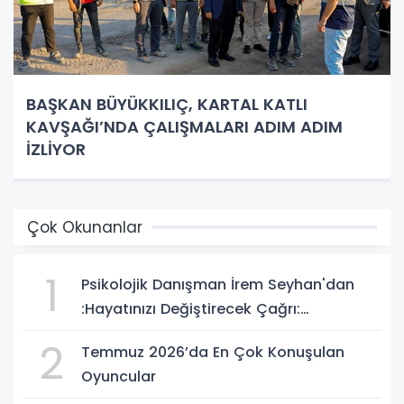
BAŞKAN BÜYÜKKILIÇ, KARTAL KATLI
KAVŞAĞI’NDA ÇALIŞMALARI ADIM ADIM
İZLİYOR
Çok Okunanlar
1
Psikolojik Danışman İrem Seyhan'dan
:Hayatınızı Değiştirecek Çağrı:
Potansiyelinizi Keşfetmek İçin İlk Adımı
2
Temmuz 2026’da En Çok Konuşulan
Atın!
Oyuncular