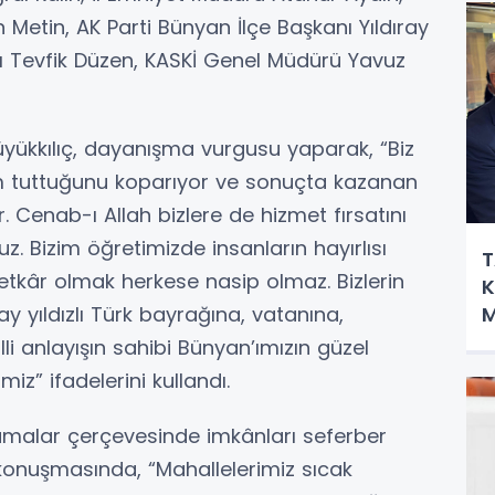
Metin, AK Parti Bünyan İlçe Başkanı Yıldıray
ı Tevfik Düzen, KASKİ Genel Müdürü Yavuz
yükkılıç, dayanışma vurgusu yaparak, “Biz
ım tuttuğunu koparıyor ve sonuçta kazanan
. Cenab-ı Allah bizlere de hizmet fırsatını
. Bizim öğretimizde insanların hayırlısı
T
etkâr olmak herkese nasip olmaz. Bizlerin
K
M
y yıldızlı Türk bayrağına, vatanına,
H
illi anlayışın sahibi Bünyan’ımızın güzel
iz” ifadelerini kullandı.
amalar çerçevesinde imkânları seferber
i konuşmasında, “Mahallelerimiz sıcak