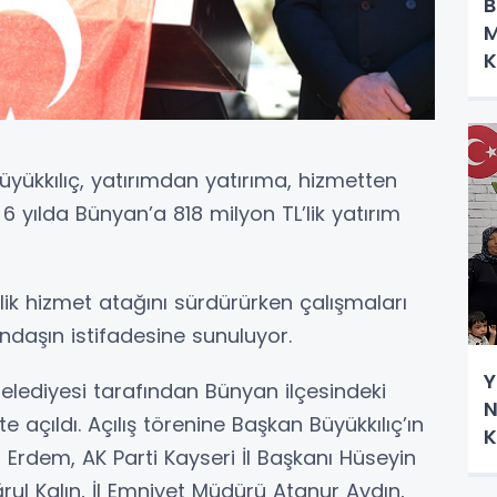
B
M
K
D
yükkılıç, yatırımdan yatırıma, hizmetten
 6 yılda Bünyan’a 818 milyon TL’lik yatırım
elik hizmet atağını sürdürürken çalışmaları
daşın istifadesine sunuluyor.
Y
lediyesi tarafından Bünyan ilçesindeki
N
çıldı. Açılış törenine Başkan Büyükkılıç’ın
K
rdem, AK Parti Kayseri İl Başkanı Hüseyin
rul Kalın, İl Emniyet Müdürü Atanur Aydın,