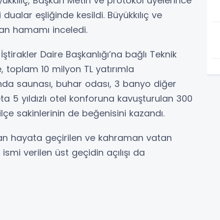
kkılıç, Başkan Metin ve protokol üyelerince
dualar eşliğinde kesildi. Büyükkılıç ve
dan hamamı inceledi.
İştirakler Daire Başkanlığı’na bağlı Teknik
toplam 10 milyon TL yatırımla
unda saunası, buhar odası, 3 banyo diğer
ta 5 yıldızlı otel konforuna kavuşturulan 300
çe sakinlerinin de beğenisini kazandı.
dan hayata geçirilen ve kahraman vatan
ismi verilen üst geçidin açılışı da