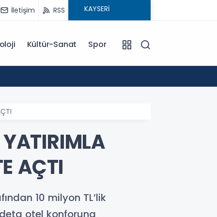
İletişim
RSS
oloji
Kültür-Sanat
Spor
13:06
TAŞYA
AÇTI
K YATIRIMLA
E AÇTI
ından 10 milyon TL’lik
 adeta otel konforuna