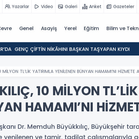
Yazarlar
Video
Galeri
Anket
Gazeteler
evre
Genel
Asayiş
Yerel
Eğitim
Bilim ve Tekn
AR’DA GENÇ ÇİFTİN NİKÂHINI BAŞKAN TAŞYAPAN KIYDI
0 MİLYON TL’LİK YATIRIMLA YENİLENEN BÜNYAN HAMAMI’NI HİZMETE 
LIÇ, 10 MİLYON TL’Lİ
YAN HAMAMI’NI HİZMET
şkanı Dr. Memduh Büyükkılıç, Büyükşehir taraf
de yenilenen ve tamir, tadilat çalışmalarıyla