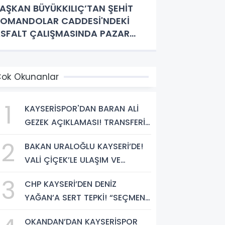
AŞKAN BÜYÜKKILIÇ’TAN ŞEHİT
OMANDOLAR CADDESİ'NDEKİ
SFALT ÇALIŞMASINDA PAZAR
ESAİSİ
ok Okunanlar
1
KAYSERİSPOR'DAN BARAN ALİ
GEZEK AÇIKLAMASI! TRANSFERİN
MALİ DETAYLARI BELLİ OLDU
2
BAKAN URALOĞLU KAYSERİ’DE!
VALİ ÇİÇEK’LE ULAŞIM VE
ALTYAPI YATIRIMLARINI
3
CHP KAYSERİ’DEN DENİZ
GÖRÜŞTÜ
YAĞAN’A SERT TEPKİ! “SEÇMEN
İRADESİNE SAYGIYLA
OKANDAN’DAN KAYSERİSPOR
BAĞDAŞMAZ”