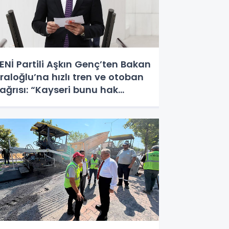
ENİ Partili Aşkın Genç’ten Bakan
raloğlu’na hızlı tren ve otoban
ağrısı: “Kayseri bunu hak
diyor”