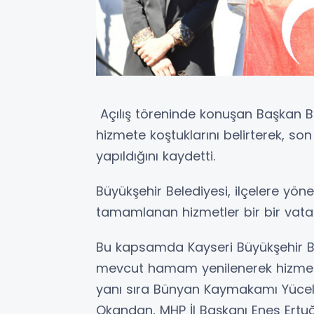
Açılış töreninde konuşan Başkan Bü
hizmete koştuklarını belirterek, son
yapıldığını kaydetti.
Büyükşehir Belediyesi, ilçelere yön
tamamlanan hizmetler bir bir vatan
Bu kapsamda Kayseri Büyükşehir Be
mevcut hamam yenilenerek hizmete a
yanı sıra Bünyan Kaymakamı Yücel E
Okandan, MHP İl Başkanı Enes Ertuğ