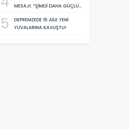
4
MESAJI: “ŞİMDİ DAHA GÜÇLÜ
KENETLENME ZAMANI”
5
DEPREMZEDE 15 AİLE YENİ
YUVALARINA KAVUŞTU!