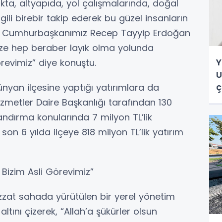
ıkta, altyapıda, yol çalışmalarında, doğal
ilgili birebir takip ederek bu güzel insanların
yın Cumhurbaşkanımız Recep Tayyip Erdoğan
ze hep beraber layık olma yolunda
Y
revimiz” diye konuştu.
U
ç
ünyan ilçesine yaptığı yatırımlara da
e
izmetler Daire Başkanlığı tarafından 130
landırma konularında 7 milyon TL’lik
son 6 yılda ilçeye 818 milyon TL’lik yatırım
Bizim Asli Görevimiz”
zzat sahada yürütülen bir yerel yönetim
ltını çizerek, “Allah’a şükürler olsun